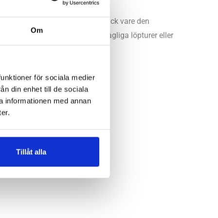
mjuk och komfortabel landning tack vare den
Om
den stöttar din fot. För dina dagliga löpturer eller
er.
funktioner för sociala medier
n din enhet till de sociala
ra informationen med annan
er.
Tillåt alla
 Storgatan
,
Umeå