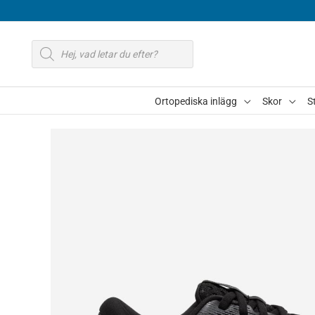
Hoppa
till
Produktsökning
innehåll
Ortopediska inlägg
Skor
S