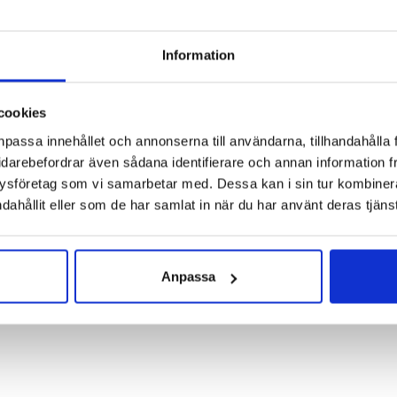
oks populära löparsko Ghost 16. I den här löparskon får du en 
Information
ka stötdämpningen. Ovandelen ger fin flexibilitet samtidigt som 
ortabel vardagssko, Brooks Ghost 16 Wide ger dig det du behöv
cookies
npassa innehållet och annonserna till användarna, tillhandahålla 
idarebefordrar även sådana identifierare och annan information frå
mala, höga
ysföretag som vi samarbetar med. Dessa kan i sin tur kombine
utral
dahållit eller som de har samlat in när du har använt deras tjänst
6 mm – Framfot 24 mm
:
12 mm
Anpassa
 Hornstull
,
Stockholm Odengatan
,
Stockholm Sickla
,
Stockholm