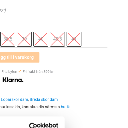
7″]
38.5
39
40
40.5
41
gg till i varukorg
✓
✓
Fria byten
Fri frakt från 899 kr
 —
:
Löparskor dam
,
Breda skor dam
 butikssaldo, kontakta din närmsta
butik
.