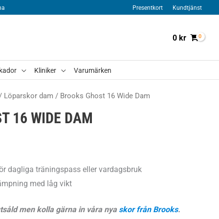
na
Presentkort
Kundtjänst
0
kr
kador
Kliniker
Varumärken
/
Löparskor dam
/ Brooks Ghost 16 Wide Dam
T 16 WIDE DAM
ör dagliga träningspass eller vardagsbruk
ämpning med låg vikt
utsåld men kolla gärna in våra nya
skor från Brooks
.