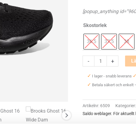
[popup_anything id=”960
Skostorlek
36.5
37.5
38
Brooks
-
+
Lä
Ghost
✓
I lager - snabb leverans
16
✓
Betala säkert och enkelt
Wide
Dam
mängd
Artikelnr:
6509
Kategorier
Saldo weblager. För aktuellt