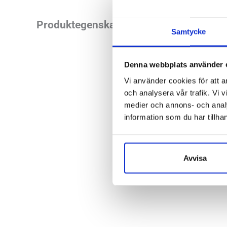
Bred modell av Bro
Produktegenskaper
Samtycke
uppdaterade och mju
som underbart komf
Denna webbplats använder 
Läst:
Bred
Vi använder cookies för att a
och analysera vår trafik. Vi v
Fotvalv:
Nor
medier och annons- och anal
Stabilitet:
Ne
information som du har tillhan
Vikt:
241 g
Höjd:
Häl 3
Häl-tå dropp
Avvisa
Butiker:
Stockholm