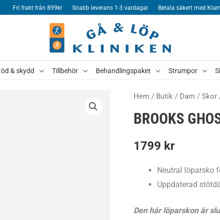
Fri frakt från 899kr
Snabb leverans 1-3 vardagar
Betala säkert med Klar
töd & skydd
Tillbehör
Behandlingspaket
Strumpor
S
Hem
/
Butik
/
Dam
/
Skor
BROOKS GHOS
1799
kr
Neutral löparsko f
Uppdaterad stötd
Den här löparskon är sl