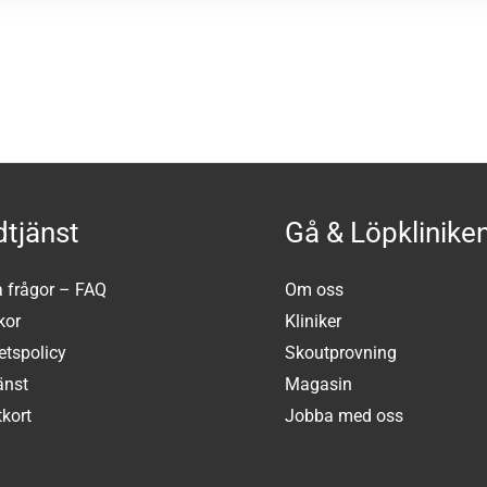
tjänst
Gå & Löpklinike
a frågor – FAQ
Om oss
kor
Kliniker
tetspolicy
Skoutprovning
änst
Magasin
kort
Jobba med oss