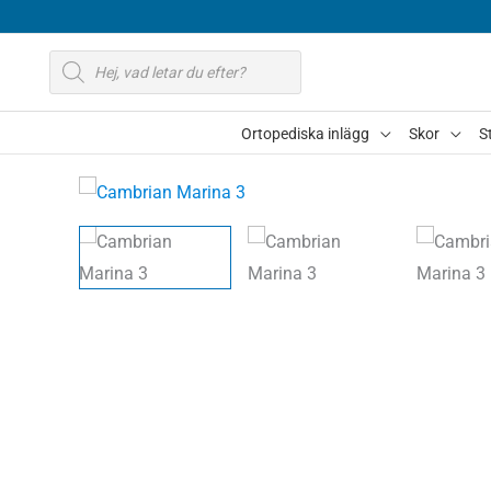
Hoppa
till
Produktsökning
innehåll
Ortopediska inlägg
Skor
S