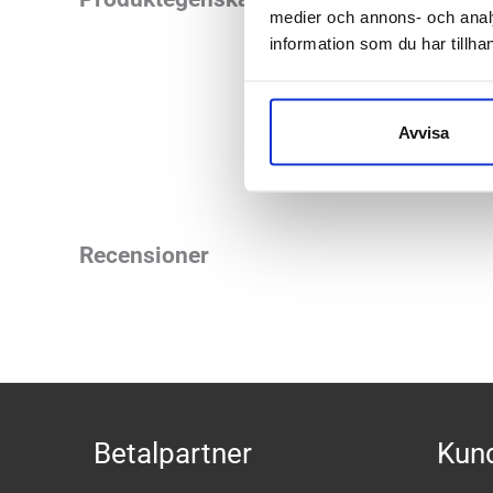
medier och annons- och anal
Innersulan är lös 
information som du har tillhan
Läst:
Bred
Löstagbar i
Avvisa
Recensioner
Betalpartner
Kund