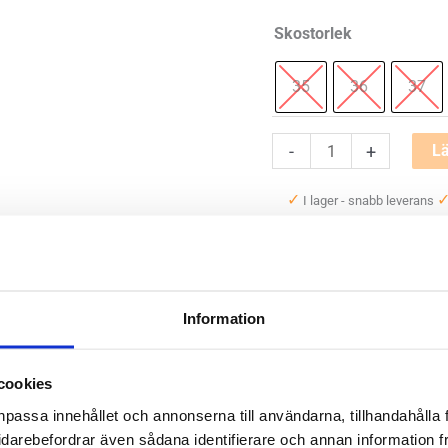
Skostorlek
35
36
37
Cambrian
-
+
Lä
Marina
✓
I lager - snabb leverans
3
✓
Betala säkert och enkelt
mängd
Artikelnr:
gl10173
Kategor
Information
Saldo weblager. För aktuellt
cookies
npassa innehållet och annonserna till användarna, tillhandahålla 
idarebefordrar även sådana identifierare och annan information frå
är en stabil och följsam sandal. Den har en rejäl innersula med