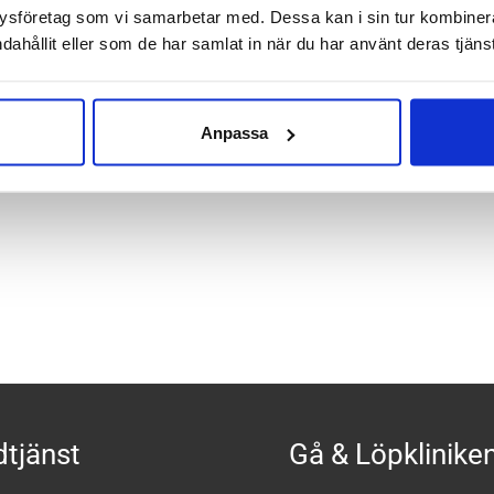
ysföretag som vi samarbetar med. Dessa kan i sin tur kombine
så du kan enkelt byta den mot dina egna fotbäddar och skoinlägg
dahållit eller som de har samlat in när du har använt deras tjänst
nnersula:
Ja
Anpassa
tjänst
Gå & Löpklinike