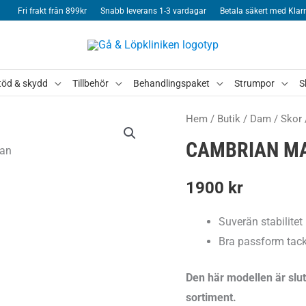
Fri frakt från 899kr
Snabb leverans 1-3 vardagar
Betala säkert med Klar
töd & skydd
Tillbehör
Behandlingspaket
Strumpor
S
Hem
/
Butik
/
Dam
/
Skor
CAMBRIAN MA
1900
kr
Suverän stabilitet
Bra passform tac
Den här modellen är slu
sortiment.