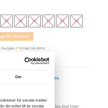
38
39
40
41
42
43
gg till i varukorg
✓
✓
Fria byten
Fri frakt från 899 kr
 —
i:
Sandaler dam
Om
 butikssaldo, kontakta din närmsta
butik
.
funktioner för sociala medier
n din enhet till de sociala
 ergonomiska remmar som sitter bra över foten.