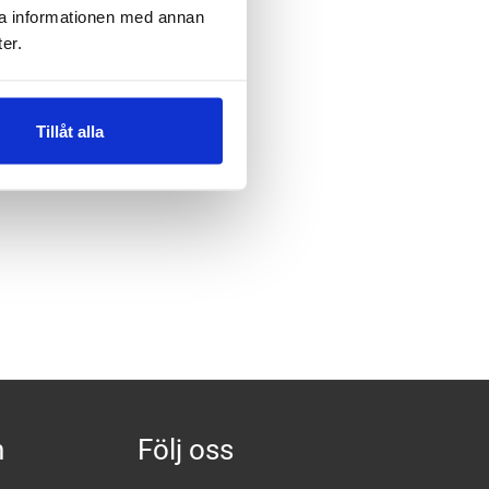
ra informationen med annan
.
er.
Tillåt alla
n
Följ oss