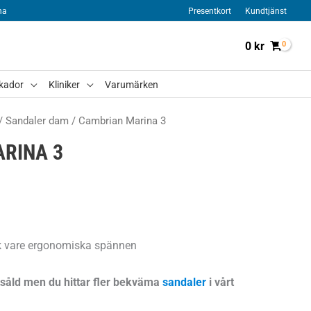
na
Presentkort
Kundtjänst
0
kr
kador
Kliniker
Varumärken
/
Sandaler dam
/ Cambrian Marina 3
RINA 3
k vare ergonomiska spännen
tsåld men du hittar fler bekväma
sandaler
i vårt