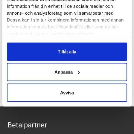
Vikt:
303 g
information från din enhet till de sociala medier och
annons- och analysföretag som vi samarbetar med.
Höjd:
Häl 38 mm – Framfot 28 mm
Dessa kan i sin tur kombinera informationen med annan
Häl-tå dropp:
10 mm
information som du har tillhandahållit eller som de har
samlat in när du har använt deras tjänster.
Bu
t
iker:
Stockholm Hornstull
,
Stockholm Odengatan
,
Stockholm Storgatan
,
Umeå
,
Uppsala
,
Örnsköldsvik
,
Tillåt alla
Östersund
Anpassa
Recensioner
Avvisa
Betalpartner