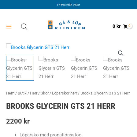
Hoppa
Fri frakt från 899kr
till
innehåll
0
kr
Hem
/
Butik
/
Herr
/
Skor
/
Löparskor herr
/ Brooks Glycerin GTS 21 Herr
BROOKS GLYCERIN GTS 21 HERR
2200
kr
Löparsko med pronationsstöd.