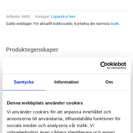
Herr
mängd
Artikelnr:
6465
Kategori:
Löparskor herr
Saldo weblager. För aktuellt butikssaldo, kontakta din närmsta
butik
.
Produktegenskaper
Brooks Glycerin GTS 21 passar dig som vill ha mycket
dämpning med mjuk känsla. Samtidigt ger den en härlig
Samtycke
Information
Om
studsig respons i löpsteget. Med ett pronationsstöd så
lämpar den här modellen sig för dig med mer behov av
stabilitet och kontroll av din pronation.
Denna webbplats använder cookies
Vi använder cookies för att anpassa innehållet och
Läst:
Normal
annonserna till användarna, tillhandahålla funktioner för
Fotvalv:
Låga, normala, höga
sociala medier och analysera vår trafik. Vi
Stabilitet:
Pronation
vidarebefordrar även sådana identifierare och annan