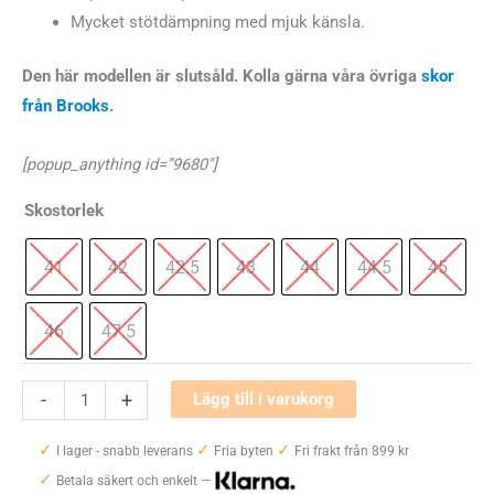
Mycket stötdämpning med mjuk känsla.
Den här modellen är slutsåld. Kolla gärna våra övriga
skor
från Brooks
.
[popup_anything id=”9680″]
Skostorlek
41
42
42.5
43
44
44.5
45
46
47.5
Brooks
-
+
Lägg till i varukorg
Glycerin
✓
✓
✓
GTS
I lager - snabb leverans
Fria byten
Fri frakt från 899 kr
✓
21
Betala säkert och enkelt —