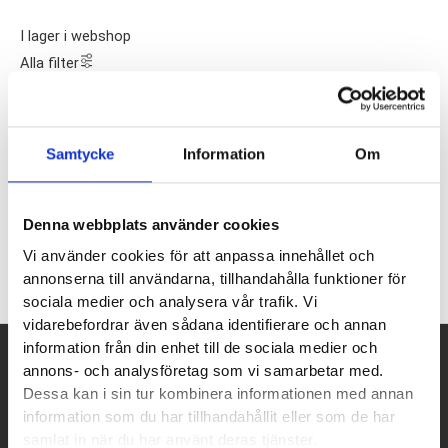
I lager i webshop
Alla filter
Presentkort
Samtycke
Information
Om
Prisintervall:
100
kr
–
10000
kr
100 kr
till
Denna webbplats använder cookies
10000 kr
Vi använder cookies för att anpassa innehållet och
annonserna till användarna, tillhandahålla funktioner för
sociala medier och analysera vår trafik. Vi
vidarebefordrar även sådana identifierare och annan
information från din enhet till de sociala medier och
annons- och analysföretag som vi samarbetar med.
Betalpartner
Dessa kan i sin tur kombinera informationen med annan
information som du har tillhandahållit eller som de har
samlat in när du har använt deras tjänster.