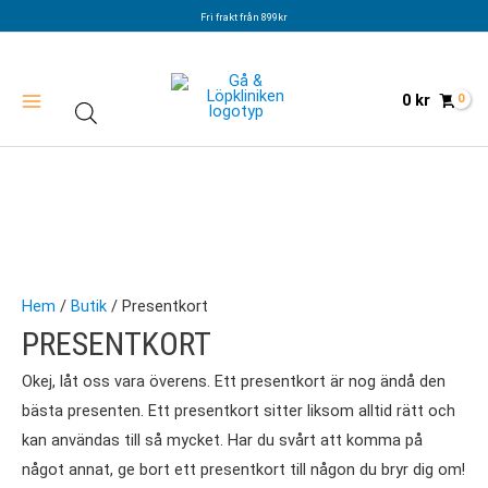
Hoppa
Fri frakt från 899kr
till
innehåll
0
kr
Hem
/
Butik
/ Presentkort
PRESENTKORT
Okej, låt oss vara överens. Ett presentkort är nog ändå den
bästa presenten. Ett presentkort sitter liksom alltid rätt och
kan användas till så mycket. Har du svårt att komma på
något annat, ge bort ett presentkort till någon du bryr dig om!