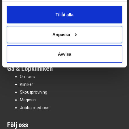
Kundtjänst
Tillåt alla
Vanliga frågor – FAQ
Köpvillkor
Anpassa
Integritetspolicy
Kundtjänst
Presentkort
Avvisa
Gå & Löpkliniken
Om oss
Kliniker
Skoutprovning
Magasin
Jobba med oss
Följ oss