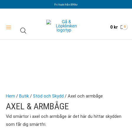
Hoppa
Fri frakt från 899kr
till
innehåll
0
kr
Hem
/
Butik
/
Stöd och Skydd
/ Axel och armbåge
AXEL & ARMBÅGE
Vid smärtor i axel och armbåge är det här du hittar skydden
som får dig smärtfri.