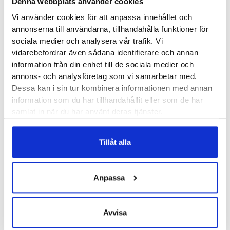
Denna webbplats använder cookies
lättare instabilitet
instabilitet och
Vi använder cookies för att anpassa innehållet och
och
inflammationer
annonserna till användarna, tillhandahålla funktioner för
överansträngning
sociala medier och analysera vår trafik. Vi
vidarebefordrar även sådana identifierare och annan
information från din enhet till de sociala medier och
annons- och analysföretag som vi samarbetar med.
Dessa kan i sin tur kombinera informationen med annan
information som du har tillhandahållit eller som de har
Bauerfeind OmoTrain
samlat in när du har använt deras tjänster.
Bauerfeind Sports
Elbow Support
2300
kr
Tillåt alla
• Smärtlindrande
850
kr
• Armbågsskydd
och stabiliserande
med kompression
axelstöd för artros
Anpassa
vid
och efter
överbelastningar
operation
Avvisa