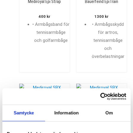
Mediroyal Epi Strap
Bauerfeind EpiTrain
400
kr
1300
kr
• Armbågsband för
• Armbågsskydd
tennisarmbåge
för artros,
och golfarmbåge
tennisarmbåge
och
överbelastningar
Mediroyal SRX
Mediroyal SRX
Axelskydd
Axelskydd Stabil
Samtycke
Information
Om
700
kr
950
kr
• Axelstöd för
• Axelstöd för