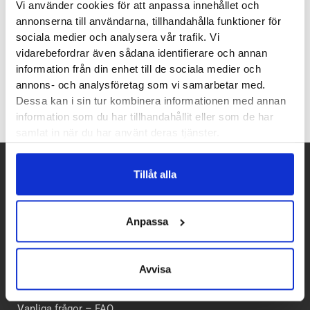
Vi använder cookies för att anpassa innehållet och
• Stötdämpande gel
annonserna till användarna, tillhandahålla funktioner för
• Specifik avlastning för
sociala medier och analysera vår trafik. Vi
smärtande hälar
vidarebefordrar även sådana identifierare och annan
information från din enhet till de sociala medier och
annons- och analysföretag som vi samarbetar med.
Dessa kan i sin tur kombinera informationen med annan
information som du har tillhandahållit eller som de har
samlat in när du har använt deras tjänster.
Tillåt alla
Betalpartner
Anpassa
Avvisa
Kundtjänst
Vanliga frågor – FAQ