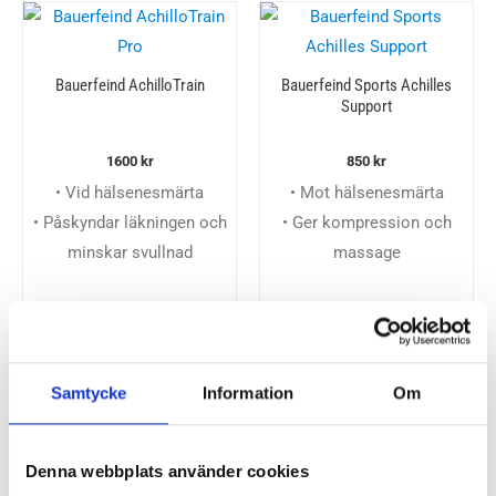
Bauerfeind AchilloTrain
Bauerfeind Sports Achilles
Support
1600
kr
850
kr
• Vid hälsenesmärta
• Mot hälsenesmärta
• Påskyndar läkningen och
• Ger kompression och
minskar svullnad
massage
Samtycke
Information
Om
NatraCure Hälsporrekil
Denna webbplats använder cookies
340
kr