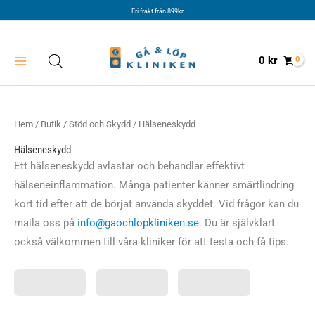
Hoppa
Fri frakt från 899kr
till
innehåll
0
kr
Hem
/
Butik
/
Stöd och Skydd
/ Hälseneskydd
Hälseneskydd
Ett hälseneskydd avlastar och behandlar effektivt
hälseneinflammation. Många patienter känner smärtlindring
kort tid efter att de börjat använda skyddet. Vid frågor kan du
maila oss på
info@gaochlopkliniken.se
. Du är självklart
också välkommen till våra kliniker för att testa och få tips.