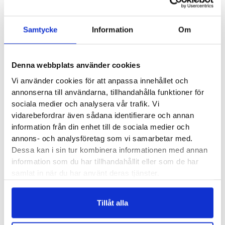
Samtycke
Information
Om
Refit Pro Exertube
Refit Miniband Pro
Denna webbplats använder cookies
Vi använder cookies för att anpassa innehållet och
200
kr
80
kr
annonserna till användarna, tillhandahålla funktioner för
sociala medier och analysera vår trafik. Vi
vidarebefordrar även sådana identifierare och annan
information från din enhet till de sociala medier och
annons- och analysföretag som vi samarbetar med.
BLACKROLL Multi Band
Dessa kan i sin tur kombinera informationen med annan
BLACKROLL Loop Band
information som du har tillhandahållit eller som de har
Set
samlat in när du har använt deras tjänster.
550
kr
550
kr
Tillåt alla