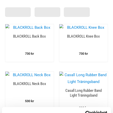
BLACKROLL Back Box
BLACKROLL Knee Box
730
kr
730
kr
BLACKROLL Neck Box
Casall Long Rubber Band
Light Träningsband
530
kr
300
kr