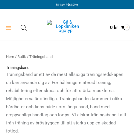
Hoppa
Fri frakt från 899kr
till
innehåll
0
kr
Hem
/
Butik
/ Träningsband
Träningsband
Träningsband är ett av de mest allsidiga träningsredskapen
du kan använda dig av. För hållningsrelaterad träning,
rehabilitering efter skada och för att stärka musklerna.
Möjligheterna är oändliga. Träningsbanden kommer i olika
hårdheter och finns både som långa band, band med
greppvänliga handtag och loops. Vi älskar träningsband i allt
från träning av bröstryggen till att stärka upp en skadad
fotled.