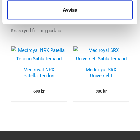
fortsätta med din aktivitet. Lämpliga knäskydd för
Avvisa
hopparknä hittar du precis här under.
Knäskydd för hopparknä
Mediroyal NRX
Mediroyal SRX
Patella Tendon
Universellt
Schlatterband
Schlatterband
600
kr
300
kr