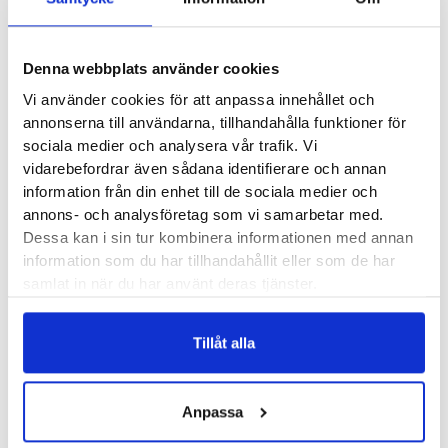
uppstår i knäskålssenan kan dock bli för stor. Pågår det
under för låg tid har du fått en överbelastningsskada.
Denna webbplats använder cookies
Hopparknä är vanligt bland både höjd-, längd- och
Vi använder cookies för att anpassa innehållet och
trestegshoppare men förekommer också ofta inom
annonserna till användarna, tillhandahålla funktioner för
olika bollidrotter. Det är inte alls ovanligt att handboll-
sociala medier och analysera vår trafik. Vi
och basketspelare också får det. Inledningsvis rör det
vidarebefordrar även sådana identifierare och annan
information från din enhet till de sociala medier och
sig ofta om en inflammation som senare kan övergå i
annons- och analysföretag som vi samarbetar med.
långvariga smärtor med ärrbildning på knäskålssenan.
Dessa kan i sin tur kombinera informationen med annan
information som du har tillhandahållit eller som de har
Behandling
samlat in när du har använt deras tjänster.
Rehabprogram som successivt stegras. Fokus
ligger på rörlighet och styrketräning.
Tillåt alla
Tejpa knäskålssenan under påfrestande
aktiviteter.
Anpassa
Specifika knäskydd kan avlasta, verka
smärtlindrande och göra det möjligt för dig att