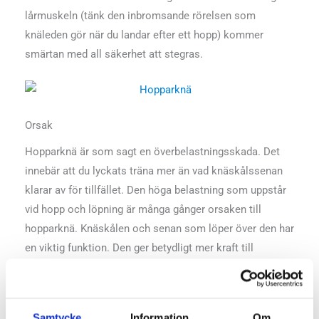
lårmuskeln (tänk den inbromsande rörelsen som
knäleden gör när du landar efter ett hopp) kommer
smärtan med all säkerhet att stegras.
Orsak
Hopparknä är som sagt en överbelastningsskada. Det
innebär att du lyckats träna mer än vad knäskålssenan
klarar av för tillfället. Den höga belastning som uppstår
vid hopp och löpning är många gånger orsaken till
hopparknä. Knäskålen och senan som löper över den har
en viktig funktion. Den ger betydligt mer kraft till
lårmuskeln. Knäskålen fungerar nämligen som en
hävstång och på så vis kan ditt ben utveckla mycket mer
styrka. Den böjande och sträckande belastningen som
Samtycke
Information
Om