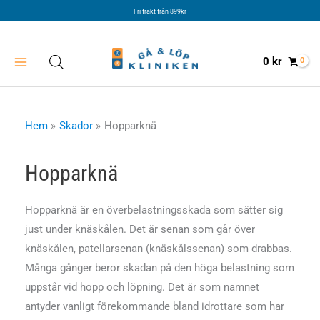
Hoppa
Fri frakt från 899kr
till
innehåll
0
kr
Hem
Skador
Hopparknä
Hopparknä
Hopparknä är en överbelastningsskada som sätter sig
just under knäskålen. Det är senan som går över
knäskålen, patellarsenan (knäskålssenan) som drabbas.
Många gånger beror skadan på den höga belastning som
uppstår vid hopp och löpning. Det är som namnet
antyder vanligt förekommande bland idrottare som har