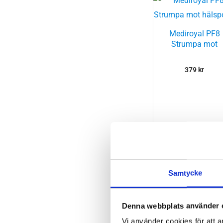
Mediroyal PF8
Strumpa mot
hälsporre
379
kr
Samtycke
Sissel Spiky Bal
8 cm
Denna webbplats använder 
100
kr
Vi använder cookies för att a