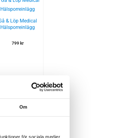
Gå & Löp Medical
Hälsporreinlägg
799
kr
Om
funktioner för sociala medier