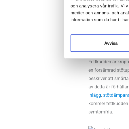
och analysera vår trafik. Vi v
medier och annons- och anal
information som du har tillhan
Uttrampad fettkudd
Avvisa
Uttrampad fettkudd
Fettkudden är kropp
en försämrad stötup
beskriver att smärt
av detta är förhåll
inlägg
,
stötdämpand
kommer fettkudden i
symtomfria.