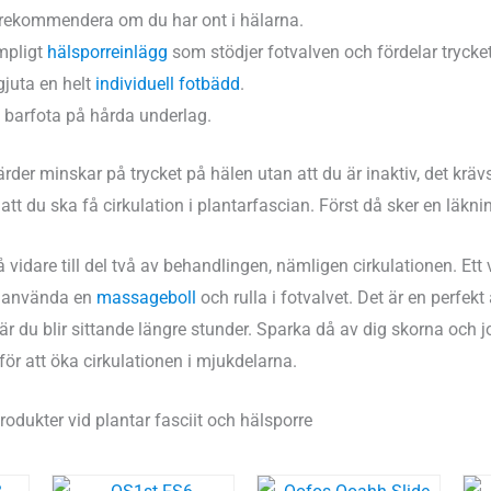
 rekommendera om du har ont i hälarna.
ämpligt
hälsporreinlägg
som stödjer fotvalven och fördelar trycket
mgjuta en helt
individuell fotbädd
.
 barfota på hårda underlag.
der minskar på trycket på hälen utan att du är inaktiv, det kräv
ör att du ska få cirkulation i plantarfascian. Först då sker en läkn
å vidare till del två av behandlingen, nämligen cirkulationen. Ett 
tt använda en
massageboll
och rulla i fotvalvet. Det är en perfekt 
när du blir sittande längre stunder. Sparka då av dig skorna och jo
ör att öka cirkulationen i mjukdelarna.
ukter vid plantar fasciit och hälsporre