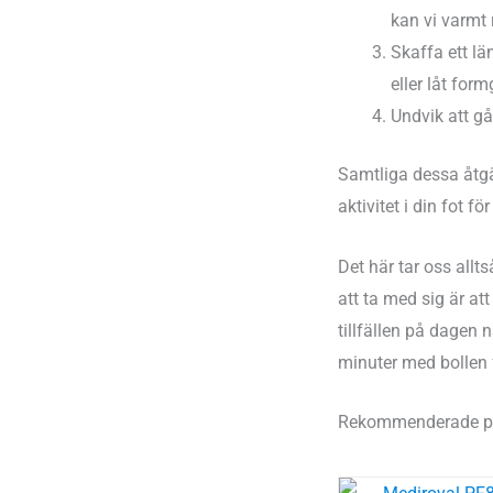
kan vi varmt
Skaffa ett l
eller låt for
Undvik att gå
Samtliga dessa åtgär
aktivitet i din fot f
Det här tar oss allts
att ta med sig är a
tillfällen på dagen 
minuter med bollen f
Rekommenderade prod