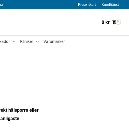
na
Presentkort
Kundtjänst
0
kr
kador
Kliniker
Varumärken
ekt hälsporre eller
vanligaste