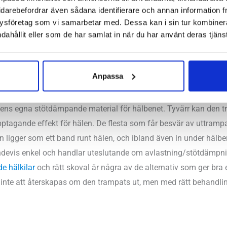
340
kr
idarebefordrar även sådana identifierare och annan information frå
ysföretag som vi samarbetar med. Dessa kan i sin tur kombine
dahållit eller som de har samlat in när du har använt deras tjänst
e under hälen
Anpassa
e
är ett annat vanligt tillstånd som gör att du får ont under och r
ens egna stötdämpande material för hälbenet. Tyvärr kan den 
ptagande effekt för hälen. De flesta som får besvär av uttram
an ligger som ett band runt hälen, och ibland även in under hälb
andevis enkel och handlar uteslutande om avlastning/stötdämpn
e hälkilar
och rätt skoval är några av de alternativ som ger bra 
nte att återskapas om den trampats ut, men med rätt behandling 