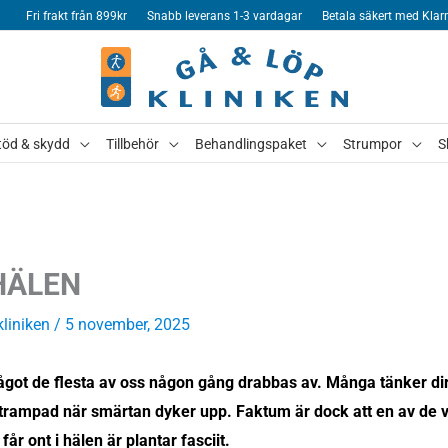
Fri frakt från 899kr
Snabb leverans 1-3 vardagar
Betala säkert med Klar
töd & skydd
Tillbehör
Behandlingspaket
Strumpor
S
HÄLEN
kliniken
/ 5 november, 2025
ågot de flesta av oss någon gång drabbas av. Många tänker dir
ttrampad när smärtan dyker upp. Faktum är dock att en av de 
 får ont i hälen är plantar fasciit.