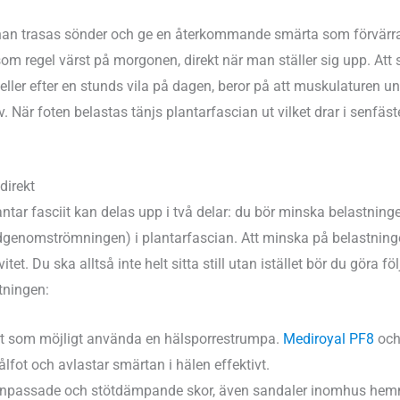
nan trasas sönder och ge en återkommande smärta som förvärras
som regel värst på morgonen, direkt när man ställer sig upp. At
ller efter en stunds vila på dagen, beror på att muskulaturen un
iv. När foten belastas tänjs plantarfascian ut vilket drar i senfäs
direkt
ntar fasciit kan delas upp i två delar: du bör minska belastnin
odgenomströmningen) i plantarfascian. Att minska på belastnin
itet. Du ska alltså inte helt sitta still utan istället bör du göra f
tningen:
rt som möjligt använda en hälsporrestrumpa.
Mediroyal PF8
oc
ålfot och avlastar smärtan i hälen effektivt.
anpassade och stötdämpande skor, även sandaler inomhus he