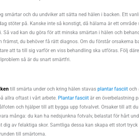
 steg smärtar och du undviker att sätta ned hälen i backen. Ett va
 dag stöter på. Kanske inte så konstigt, då hälarna är ett område 
i. Så vad kan du göra för att minska smärtan i hälen och behan
h främst, du behöver få rätt diagnos. Om du förstår orsakerna 
ttare att ta till sig varför en viss behandling ska utföras. Följ där
lproblem så är du snart smärtfri.
aken
till smärta under och kring hälen stavas
plantar fasciit
och 
å allra oftast i vårt arbete.
Plantar fasciit
är en överbelastning p
lfoten och hjälper till att bygga upp fotvalvet. Orsaker till att du 
vara många: du kan ha nedsjunkna fotvalv, belastat för hårt und
t dig av felaktiga skor. Samtliga dessa kan skapa ett stort tryc
runden till smärtorna.