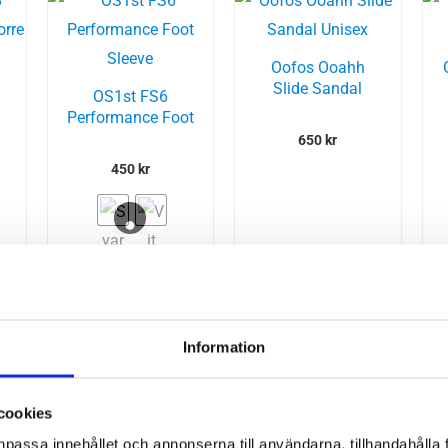
Oofos Ooahh
Slide Sandal
OS1st FS6
Unisex
Performance Foot
Sleeve
650
kr
450
kr
Information
l
NatraCure
cookies
Hälsporrekil
npassa innehållet och annonserna till användarna, tillhandahålla 