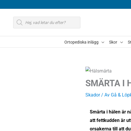
Hoppa
till
Produktsökning
innehåll
Ortopediska inlägg
Skor
S
SMÄRTA I 
Skador
/ Av
Gå & Löp
Smärta i hälen är n
att fettkudden är u
orsakerna till att du