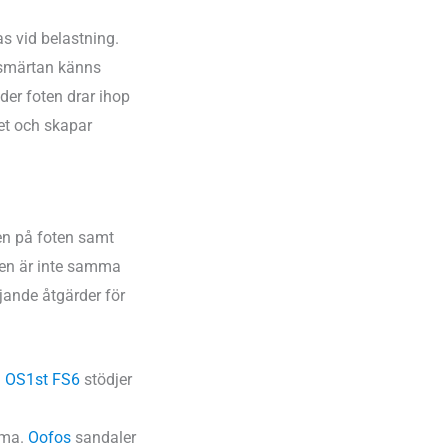
 vid belastning.
t smärtan känns
der foten drar ihop
tet och skapar
gen på foten samt
gen är inte samma
öljande åtgärder för
h
OS1st FS6
stödjer
mma.
Oofos
sandaler