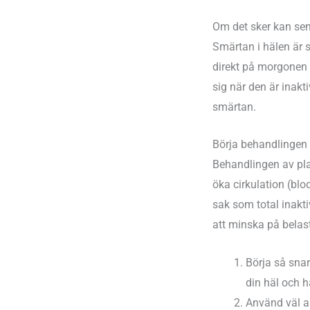
Om det sker kan se
Smärtan i hälen är 
direkt på morgonen e
sig när den är inakt
smärtan.
Börja behandlingen 
Behandlingen av pla
öka cirkulation (bl
sak som total inaktiv
att minska på belas
Börja så sna
din häl och h
Använd väl 