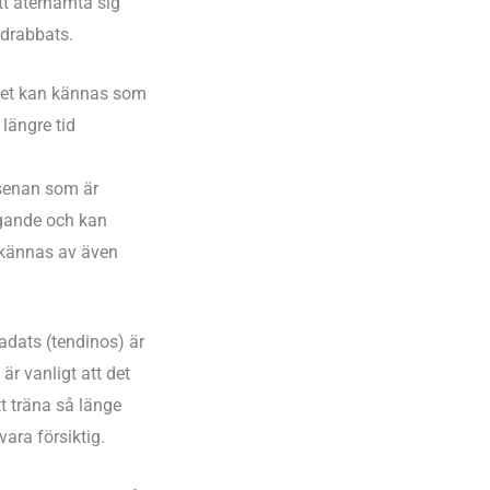
att återhämta sig
 drabbats.
 Det kan kännas som
 längre tid
lsenan som är
ygande och kan
å kännas av även
dats (tendinos) är
är vanligt att det
t träna så länge
vara försiktig.