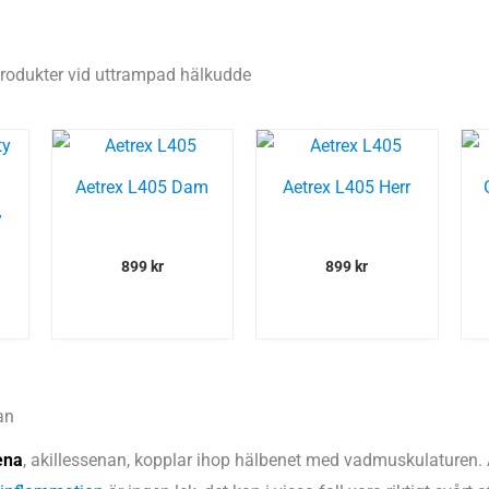
odukter vid uttrampad hälkudde
Aetrex L405 Dam
Aetrex L405 Herr
y
899
kr
899
kr
an
ena
, akillessenan, kopplar ihop hälbenet med vadmuskulaturen. 