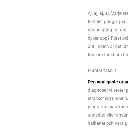
Aj, aj, aj, aj. Varje
flertalet gånger per
någon gång får ont 
dyker upp? Först oc
ont i hälen är det lä
tips om tänkbara hä
Plantar fasciit
Den vanligaste ors
diagnoser vi stöter p
sträcker sig under hå
plantarfascian kan 
underlag eller använ
hälbenet och vara g