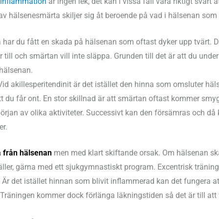
einflammation
är ingen lek, det kan i vissa fall vara riktigt svårt 
av hälsenesmärta skiljer sig åt beroende på vad i hälsenan som
 har du fått en skada på hälsenan som oftast dyker upp tvärt.
 till och smärtan vill inte släppa. Grunden till det är att du under
 hälsenan.
Vid akillesperitendinit är det istället den hinna som omsluter hä
att du får ont. En stor skillnad är att smärtan oftast kommer sm
örjan av olika aktiviteter. Successivt kan den försämras och d
er.
a från hälsenan
men med klart skiftande orsak. Om hälsenan ska
äller, gärna med ett sjukgymnastiskt program. Excentrisk träning 
Är det istället hinnan som blivit inflammerad kan det fungera at
. Träningen kommer dock förlänga läkningstiden så det är till att 