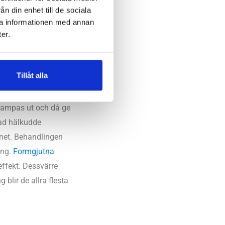
n din enhet till de sociala
ra informationen med annan
er.
Tillåt alla
unt hälen.
trampas ut och då ge
pad hälkudde
enet. Behandlingen
ing.
Formgjutna
effekt. Dessvärre
blir de allra flesta