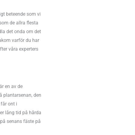
nligt beteende som vi
som de allra flesta
dla det onda om det
bakom varför du har
efter våra experters
är en av de
å plantarsenan, den
får ont i
er lång tid på hårda
k på senans fäste på