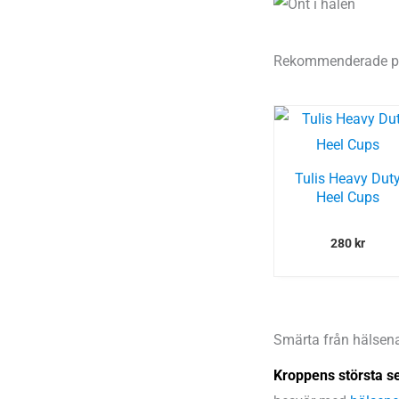
Rekommenderade pr
Tulis Heavy Dut
Heel Cups
280
kr
Smärta från hälsen
Kroppens största s