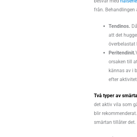
besvär med
hälsen
från. Behandlingen 
Tendinos.
Då
att det hugger
överbelastat
Peritendinit.
orsaken till 
kännas av i b
efter aktivitet
Två typer av smärt
det aktiv vila som g
blir rekommenderat. 
smärtan tillåter det