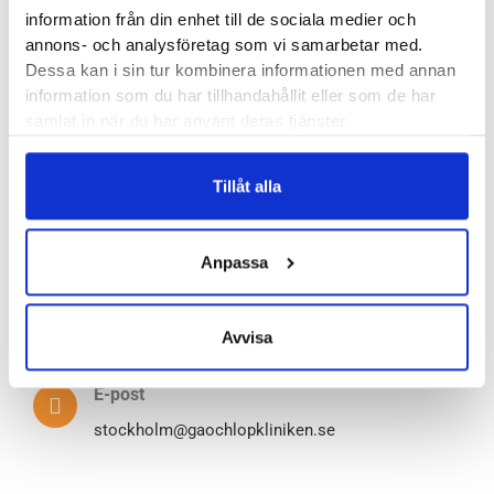
information från din enhet till de sociala medier och
annons- och analysföretag som vi samarbetar med.
Telefon
Dessa kan i sin tur kombinera informationen med annan
08-669 22 12
information som du har tillhandahållit eller som de har
samlat in när du har använt deras tjänster.
Tillåt alla
Öppettider butik
Mån – Tors 10.00 – 18.00
Fredagar 09.00 – 17.00
Anpassa
Lördagar 10.00 – 15.00
Avvisa
E-post
stockholm@gaochlopkliniken.se