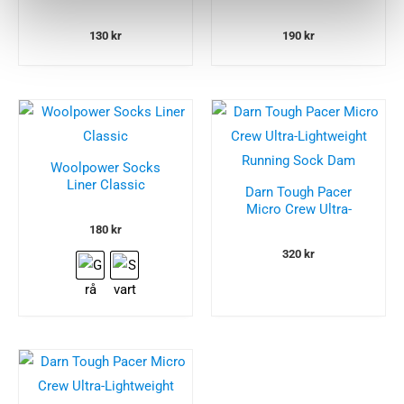
130
kr
190
kr
Woolpower Socks
Liner Classic
Darn Tough Pacer
Micro Crew Ultra-
Lightweight Running
180
kr
Sock Dam
320
kr