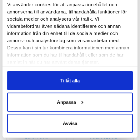
Diabetic 100 ml
Gerlachs 75 ml
Vi använder cookies för att anpassa innehållet och
annonserna till användarna, tillhandahålla funktioner för
150
kr
130
kr
sociala medier och analysera vår trafik. Vi
vidarebefordrar även sådana identifierare och annan
information från din enhet till de sociala medier och
annons- och analysföretag som vi samarbetar med.
Dessa kan i sin tur kombinera informationen med annan
information som du har tillhandahållit eller som de har
samlat in när du har använt deras tjänster.
Gehwol Extra Gerlachs
Gehwol Warming Balm
75 ml
75 ml
Tillåt alla
130
kr
130
kr
Anpassa
Avvisa
Gehwol Refreshing
Gehwol med® Express
Balm 75 ml
Foam 125 ml