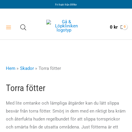
Hoppa
Fri frakt från 899kr
till
innehåll
0
kr
Hem
Skador
Torra fötter
Torra fötter
Med lite omtanke och lämpliga åtgärder kan du lätt slippa
besvär från torra fötter. Smörj in dem med en riktigt bra kräm
och återfukta huden regelbundet för att slippa torrsprickor
och smärta från de utsatta områdena. Just fötterna är ett