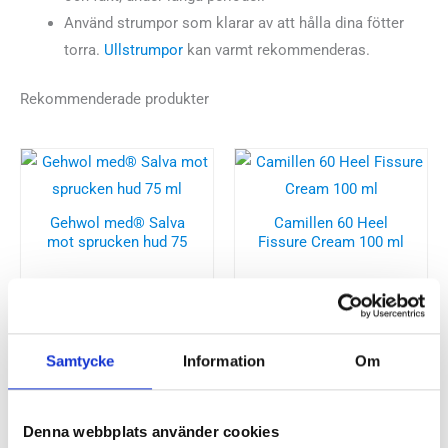
Använd strumpor som klarar av att hålla dina fötter
torra.
Ullstrumpor
kan varmt rekommenderas.
Rekommenderade produkter
Gehwol med® Salva
Camillen 60 Heel
mot sprucken hud 75
Fissure Cream 100 ml
ml
140
kr
150
kr
Samtycke
Information
Om
Denna webbplats använder cookies
Camillen 60 Foot Balm
Gehwol Footcream