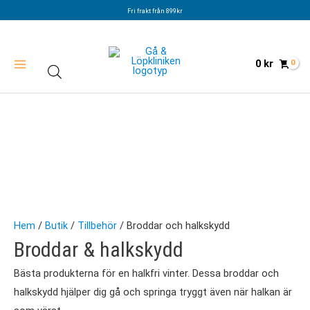
Hoppa
Fri frakt från 899kr
till
innehåll
0
kr
Hem
/
Butik
/
Tillbehör
/ Broddar och halkskydd
Broddar & halkskydd
Bästa produkterna för en halkfri vinter. Dessa broddar och
halkskydd hjälper dig gå och springa tryggt även när halkan är