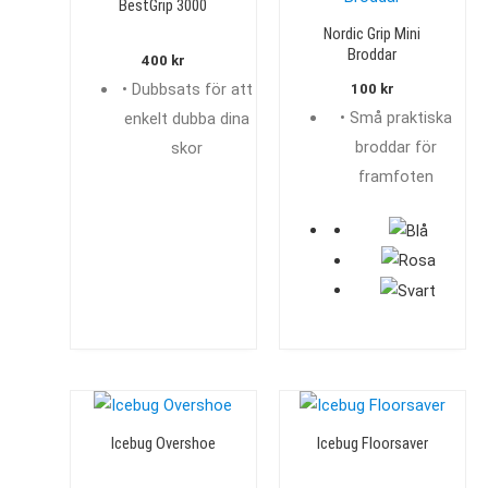
BestGrip 3000
Nordic Grip Mini
Broddar
400
kr
• Dubbsats för att
100
kr
• Små praktiska
enkelt dubba dina
broddar för
skor
framfoten
Icebug Overshoe
Icebug Floorsaver