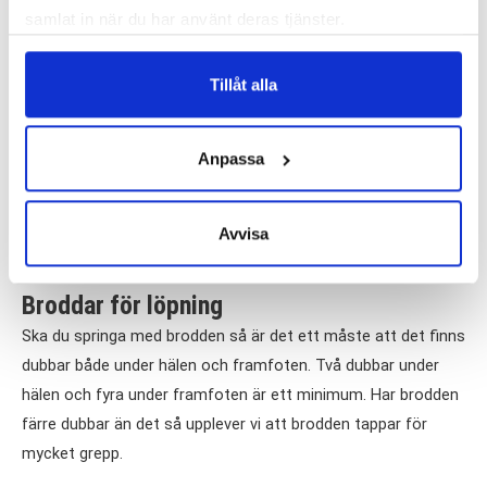
Maila oss på
info@gaochlopkliniken.se
om du har funderingar.
samlat in när du har använt deras tjänster.
Passformen är en viktig detalj för att brodden ska ge önskad
Tillåt alla
effekt. Brodden måste alltså smita åt bra kring skon och inte
glida omkring, då försämras greppet avsevärt. Dubbens
storlek, antal och placering är nästa del som kommer spela
Anpassa
in. Ju längre ut mot kanterna på skon som dubben sitter,
desto bättre grepp kommer du ha. Fler dubbar och rejälare
Avvisa
material i dubben förbättrar ytterligare greppet.
Broddar för löpning
Ska du springa med brodden så är det ett måste att det finns
dubbar både under hälen och framfoten. Två dubbar under
hälen och fyra under framfoten är ett minimum. Har brodden
färre dubbar än det så upplever vi att brodden tappar för
mycket grepp.