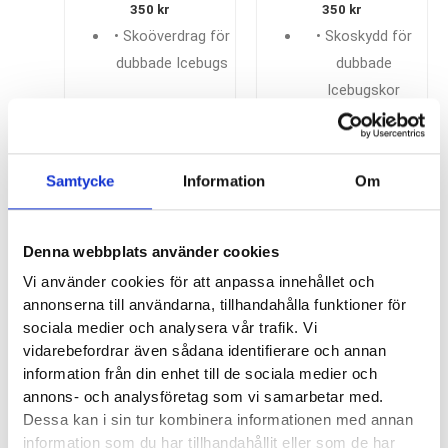
350
kr
350
kr
• Skoöverdrag för
• Skoskydd för
dubbade Icebugs
dubbade
Icebugskor
Samtycke
Information
Om
Vilka broddar är bäst?
Vill du slippa oroa dig för isfläckar och snö under vintern så
Denna webbplats använder cookies
bör du komplettera dina skor med ett par broddar. Då får du
Vi använder cookies för att anpassa innehållet och
genast bättre grepp och slipper gå omkring och spänna dig.
annonserna till användarna, tillhandahålla funktioner för
En brodd med bra grepp gör att du kan röra dig obehindrat
sociala medier och analysera vår trafik. Vi
vidarebefordrar även sådana identifierare och annan
och slipper tänka på underlaget. Vilken brodd som är bäst
information från din enhet till de sociala medier och
beror helt och hållet på vilka skor du ska använda den till och
annons- och analysföretag som vi samarbetar med.
vid vilken aktivitet du ska utföra. Vi hjälper dig självklart att
Dessa kan i sin tur kombinera informationen med annan
hitta en optimal modell vare sig du handlar i butik eller online.
information som du har tillhandahållit eller som de har