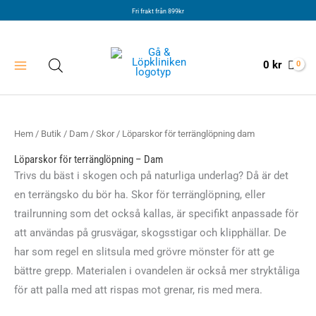
Hoppa
Fri frakt från 899kr
till
innehåll
0
kr
Hem
/
Butik
/
Dam
/
Skor
/ Löparskor för terränglöpning dam
Löparskor för terränglöpning – Dam
Trivs du bäst i skogen och på naturliga underlag? Då är det
en terrängsko du bör ha. Skor för terränglöpning, eller
trailrunning som det också kallas, är specifikt anpassade för
att användas på grusvägar, skogsstigar och klipphällar. De
har som regel en slitsula med grövre mönster för att ge
bättre grepp. Materialen i ovandelen är också mer stryktåliga
för att palla med att rispas mot grenar, ris med mera.