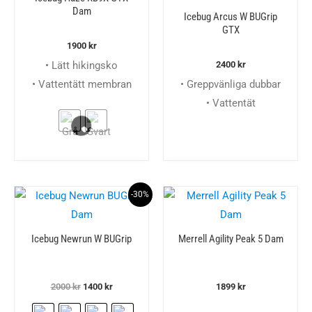
Dam
Icebug Arcus W BUGrip
GTX
1900
kr
• Lätt hikingsko
2400
kr
• Vattentätt membran
• Greppvänliga dubbar
• Vattentät
-30%
Icebug Newrun W BUGrip
Merrell Agility Peak 5 Dam
Det
Det
2000
kr
1400
kr
1899
kr
ursprungliga
nuvarande
priset
priset