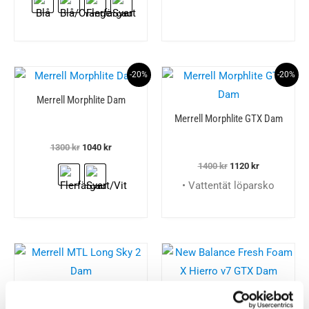
var:
är:
2000 kr.
1400 kr.
-20%
-20%
Merrell Morphlite Dam
Merrell Morphlite GTX Dam
Det
Det
1300
kr
1040
kr
ursprungliga
nuvarande
Det
Det
1400
kr
1120
kr
priset
priset
ursprungliga
nuvarande
var:
är:
• Vattentät löparsko
priset
priset
1300 kr.
1040 kr.
var:
är:
1400 kr.
1120 kr.
Merrell MTL Long Sky 2
New Balance Fresh Foam
Dam
X Hierro v7 GTX Dam