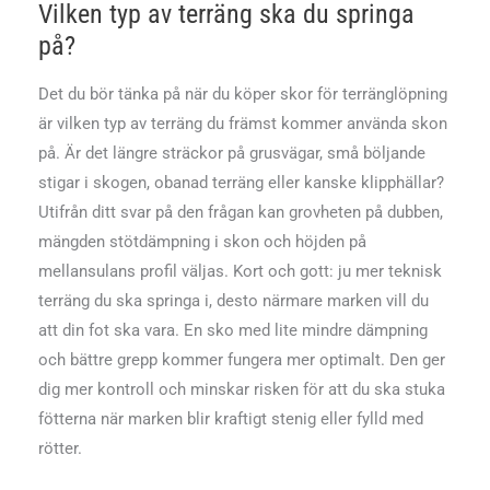
Vilken typ av terräng ska du springa
på?
Det du bör tänka på när du köper skor för terränglöpning
är vilken typ av terräng du främst kommer använda skon
på. Är det längre sträckor på grusvägar, små böljande
stigar i skogen, obanad terräng eller kanske klipphällar?
Utifrån ditt svar på den frågan kan grovheten på dubben,
mängden stötdämpning i skon och höjden på
mellansulans profil väljas. Kort och gott: ju mer teknisk
terräng du ska springa i, desto närmare marken vill du
att din fot ska vara. En sko med lite mindre dämpning
och bättre grepp kommer fungera mer optimalt. Den ger
dig mer kontroll och minskar risken för att du ska stuka
fötterna när marken blir kraftigt stenig eller fylld med
rötter.