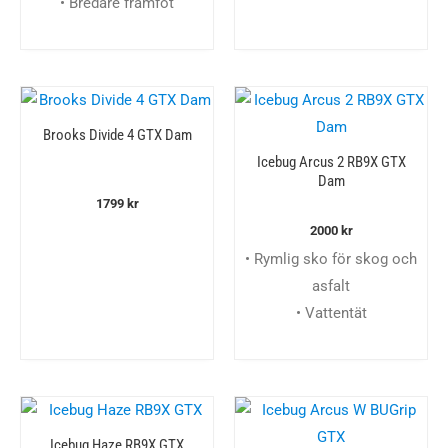
• Bredare framfot
Brooks Divide 4 GTX Dam
Icebug Arcus 2 RB9X GTX
Dam
1799
kr
2000
kr
• Rymlig sko för skog och
asfalt
• Vattentät
Icebug Haze RB9X GTX