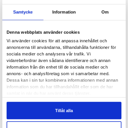
Samtycke
Information
Om
1699
kr
2099
kr
• Grymt grepp i terrängen
• Snabbtorkande
Denna webbplats använder cookies
Vi använder cookies för att anpassa innehållet och
annonserna till användarna, tillhandahålla funktioner för
sociala medier och analysera vår trafik. Vi
vidarebefordrar även sådana identifierare och annan
information från din enhet till de sociala medier och
On Cloudultra Dam
annons- och analysföretag som vi samarbetar med.
Saucony Peregrine 14 Dam
Dessa kan i sin tur kombinera informationen med annan
information som du har tillhandahållit eller som de har
2000
kr
samlat in när du har använt deras tjänster.
1849
kr
Tillåt alla