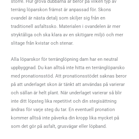
större. Hur grova dubbarna är beror på vilken typ av
terräng löparskon främst är anpassad för. Skons
ovandel är nästa detalj som skiljer sig från en
traditionell asfaltssko. Materialen i ovandelen är mer
stryktåliga och ska klara av en skitigare miljö och mer
slitage från kvistar och stenar.
Alla löparskor för terränglöpning dam har en neutral
uppbyggnad. Du kan alltså inte hitta en terränglöparsko
med pronationsstöd. Att pronationsstödet saknas beror
på att underlaget skon är tänkt att användas på varierar
och sällan är helt plant. När underlaget varierar så blir
inte ditt löpsteg lika repetitivt och din stegisättning
ändras för varje steg du tar. En eventuell pronation
kommer alltså inte påverka din kropp lika mycket på
som det gör på asfalt, grusvägar eller löpband.