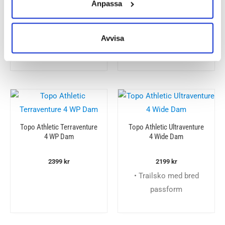
-30%
Anpassa
Scott Kinabalu 3 Dam
Scott Supertrac 3 Dam
Avvisa
Det
Det
1900
kr
1700
kr
1190
kr
ursprungliga
nuvarande
priset
priset
var:
är:
1700 kr.
1190 kr.
Topo Athletic Terraventure
Topo Athletic Ultraventure
4 WP Dam
4 Wide Dam
2399
kr
2199
kr
• Trailsko med bred
passform