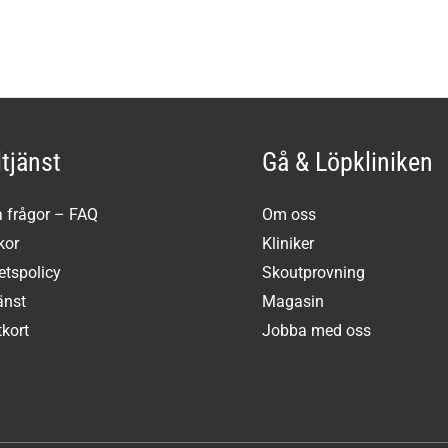
tjänst
Gå & Löpkliniken
a frågor – FAQ
Om oss
kor
Kliniker
tetspolicy
Skoutprovning
änst
Magasin
kort
Jobba med oss