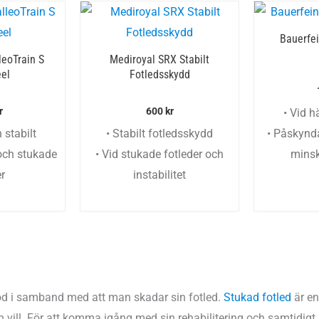
Bauerfei
leoTrain S
Mediroyal SRX Stabilt
el
Fotledsskydd
r
600
kr
• Vid 
 stabilt
• Stabilt fotledsskydd
• Påskynd
 och stukade
• Vid stukade fotleder och
minsk
er
instabilitet
töd i samband med att man skadar sin fotled.
Stukad fotled
är en
 vill. För att komma igång med sin rehabilitering och samtidigt