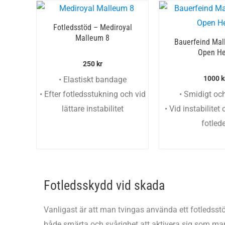
Fotledsstöd – Mediroyal
Malleum 8
Bauerfeind Mal
Open He
250
kr
1000
k
• Elastiskt bandage
• Efter fotledsstukning och vid
• Smidigt och
lättare instabilitet
• Vid instabilitet
fotled
Fotledsskydd vid skada
Vanligast är att man tvingas använda ett fotledss
både smärta och svårighet att aktivera sig som man