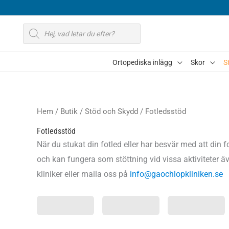
Hoppa
till
Produktsökning
innehåll
Ortopediska inlägg
Skor
S
Hem
/
Butik
/
Stöd och Skydd
/ Fotledsstöd
Fotledsstöd
När du stukat din fotled eller har besvär med att din fot
och kan fungera som stöttning vid vissa aktiviteter ä
kliniker eller maila oss på
info@gaochlopkliniken.se