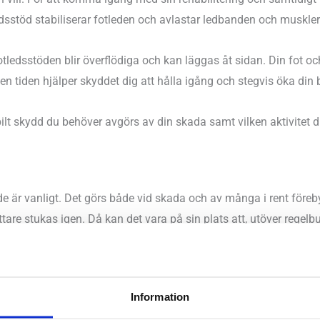
otledsstöd stabiliserar fotleden och avlastar ledbanden och muskle
fotledsstöden blir överflödiga och kan läggas åt sidan. Din fot oc
en tiden hjälper skyddet dig att hålla igång och stegvis öka din 
bilt skydd du behöver avgörs av din skada samt vilken aktivitet 
tande är vanligt. Det görs både vid skada och av många i rent för
lättare stukas igen. Då kan det vara på sin plats att, utöver rege
över du tänka på två detaljer:
Information