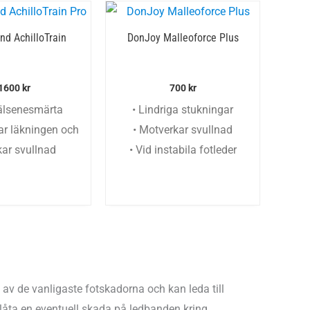
nd AchilloTrain
DonJoy Malleoforce Plus
1600
kr
700
kr
hälsenesmärta
• Lindriga stukningar
ar läkningen och
• Motverkar svullnad
ar svullnad
• Vid instabila fotleder
 av de vanligaste fotskadorna och kan leda till
 låta en eventuell skada på ledbanden kring