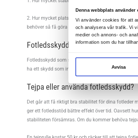
1. Hur mycket stabilitet behöver du? Kort och gott, h
Denna webbplats använder 
2. Hur mycket plats har du i dina skor? Våra fotleds
Vi använder cookies för att a
behöver så få göra men de allra flesta brukar utan
och analysera vår trafik. Vi v
medier och annons- och anal
information som du har tillhan
Fotledsskydd i vardagen
Fotledsskydd som ska användas i vardagen behöver 
Avvisa
ha ett skydd som inte andas kan ställa till besvär. 
Tejpa eller använda fotledsskydd?
Det går att få riktigt bra stabilitet för dina fotled
ger ett fotledsstöd bättre effekt över tid. Oavsett 
stabiliteten försämras. Om du kommer behöva tejpa 
En tejprulle kostar 50 kr och räcker till att tejpa fo