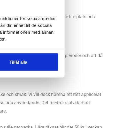
ust din fotled behöver.
och löparskor. Självklart stjäl de lite plats och
funktioner för sociala medier
spelar i.
n din enhet till de sociala
ra informationen med annan
er.
ir skydden använda under långa perioder och att då
Tillåt alla
ivt.
ycke och smak. Vi vill dock nämna att rätt applicerat
viss tids användande. Det medför självklart att
are.
n rulle per vecka. Lågt räknat blir det 50 kr i veckan