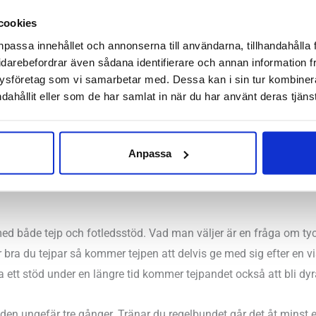
ur instabil är din fotled. Använd inte stabilare modeller än vad j
cookies
skydd är smidiga och används av våra kunder i både fotbollsskor 
npassa innehållet och annonserna till användarna, tillhandahålla 
 problem kunna använda dem i de skor man vanligtvis tränar och 
idarebefordrar även sådana identifierare och annan information frå
ysföretag som vi samarbetar med. Dessa kan i sin tur kombine
dahållit eller som de har samlat in när du har använt deras tjänst
vara luftgenomsläppliga för att ge huden en bra miljö. Ofta bl
Anpassa
Sikta på ett skydd som är stickat och släpper igenom luften effekt
er med både tejp och fotledsstöd. Vad man väljer är en fråga om t
hur bra du tejpar så kommer tejpen att delvis ge med sig efter en 
ett stöd under en längre tid kommer tejpandet också att bli dyr
tleden ungefär tre gånger. Tränar du regelbundet går det åt minst e