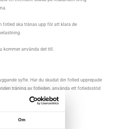
rna.
h fotled ska tränas upp för att klara de
belastning.
du kommer använda det till.
ebyggande syfte. Har du skadat din fotled upprepade
lbunden träning av fotleden, använda ett fotledsstöd
Om