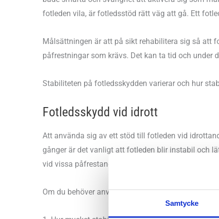
fotleden vila, är fotledsstöd rätt väg att gå. Ett f
Målsättningen är att på sikt rehabilitera sig så att 
påfrestningar som krävs. Det kan ta tid och under d
Stabiliteten på fotledsskydden varierar och hur sta
Fotledsskydd vid idrott
Att använda sig av ett stöd till fotleden vid idrot
gånger är det vanligt att fotleden blir instabil och 
vid vissa påfrestande aktiviteter.
Om du behöver använda fotledsstödet till idrott beh
Samtycke