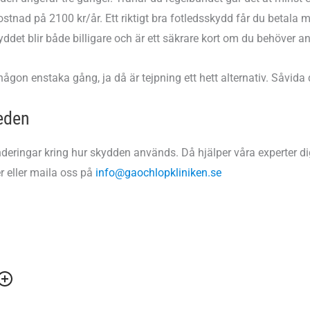
n kostnad på 2100 kr/år. Ett riktigt bra fotledsskydd får du betal
yddet blir både billigare och är ett säkrare kort om du behöver 
ågon enstaka gång, ja då är tejpning ett hett alternativ. Såvida d
leden
underingar kring hur skydden används. Då hjälper våra experter d
r eller maila oss på
info@gaochlopkliniken.se