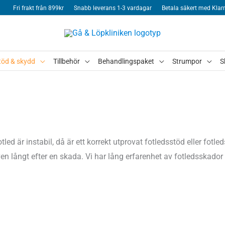
Fri frakt från 899kr
Snabb leverans 1-3 vardagar
Betala säkert med Klar
töd & skydd
Tillbehör
Behandlingspaket
Strumpor
S
led är instabil, då är ett korrekt utprovat fotledsstöd eller fotled
ven långt efter en skada. Vi har lång erfarenhet av fotledsskad