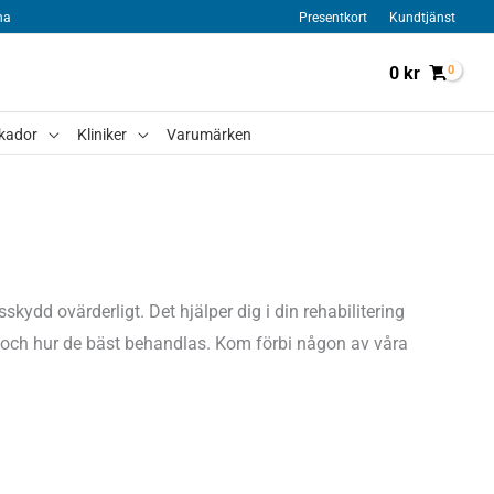
na
Presentkort
Kundtjänst
0
kr
kador
Kliniker
Varumärken
sskydd ovärderligt. Det hjälper dig i din rehabilitering
or och hur de bäst behandlas. Kom förbi någon av våra