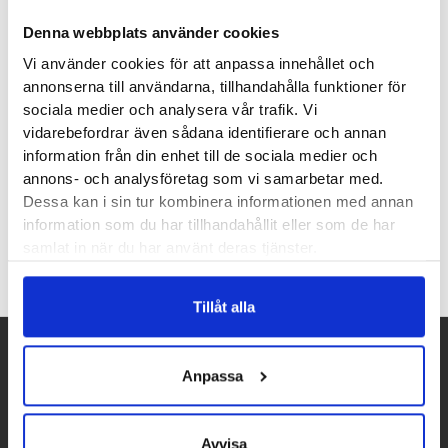
Denna webbplats använder cookies
Paingone Qalm
Vi använder cookies för att anpassa innehållet och
annonserna till användarna, tillhandahålla funktioner för
sociala medier och analysera vår trafik. Vi
1999
kr
vidarebefordrar även sådana identifierare och annan
• Lindrar och förebygger
information från din enhet till de sociala medier och
migrän
annons- och analysföretag som vi samarbetar med.
Dessa kan i sin tur kombinera informationen med annan
information som du har tillhandahållit eller som de har
samlat in när du har använt deras tjänster.
Tillåt alla
Betalpartner
Anpassa
Avvisa