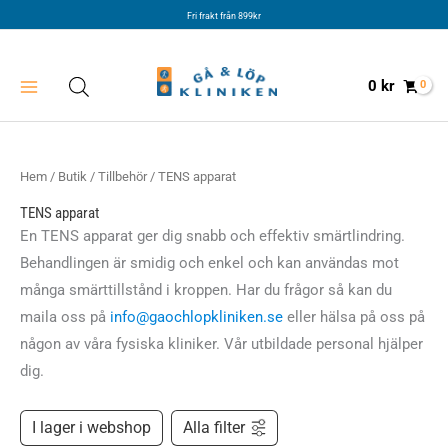
Hoppa
Fri frakt från 899kr
till
innehåll
0
kr
Hem
/
Butik
/
Tillbehör
/ TENS apparat
TENS apparat
En TENS apparat ger dig snabb och effektiv smärtlindring.
Behandlingen är smidig och enkel och kan användas mot
många smärttillstånd i kroppen. Har du frågor så kan du
maila oss på
info@gaochlopkliniken.se
eller hälsa på oss på
någon av våra fysiska kliniker. Vår utbildade personal hjälper
dig.
I lager i webshop
Alla filter