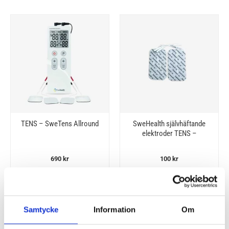
TENS – SweTens Allround
SweHealth självhäftande
elektroder TENS –
50x90mm
690
kr
100
kr
• Ger massage, TENS eller
• Självhäftande elektroder
EMS via 22 färdiga program
för TENS-apparater
Samtycke
Information
Om