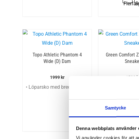
Topo Athletic Phantom 4
Green Comfort Z
Wide (D) Dam
Sneake
1999
kr
1599
k
• Löparsko med bred framfot
• Bekvämt och m
Samtycke
Denna webbplats använder 
Vi använder cookies för att a