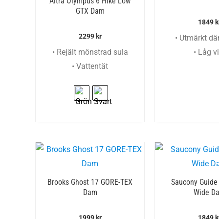
Altra Olympus 6 Hike Low
GTX Dam
1849
k
2299
kr
• Utmärkt d
• Rejält mönstrad sula
• Låg vi
• Vattentät
Brooks Ghost 17 GORE-TEX
Saucony Guide
Dam
Wide D
1999
kr
1849
k