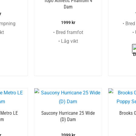
Topo Athletic Phantom 4
Dam
r
1999
kr
ämpning
• Bred
kt
• Bred framfot
•
• Låg vikt
 Metro LE
Saucony Hurricane 25 Wide
Brooks G
am
(D) Dam
r
2099
kr