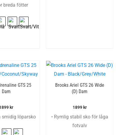
ör breda fötter
renaline GTS 25
Brooks Ariel GTS 26 Wide
Dam
(D) Dam
1899
kr
1899
kr
h smidig löparsko
• Rymlig stabil sko för låga
fotvalv