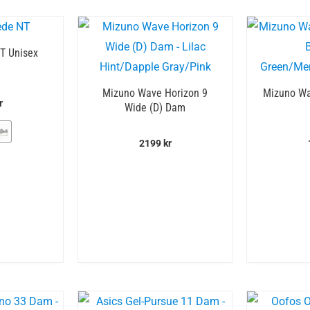
T Unisex
Mizuno Wave Horizon 9
Mizuno Wa
r
Wide (D) Dam
2199
kr