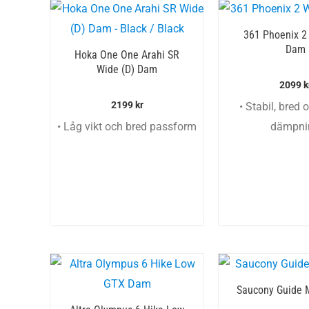
361 Phoenix 2
Dam
Hoka One One Arahi SR
Wide (D) Dam
2099
k
2199
kr
• Stabil, bred 
• Låg vikt och bred passform
dämpni
Saucony Guide 