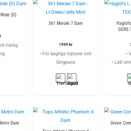
 Wide (D)
361 Meraki 7 Dam
Haglöfs
GORE-
r
1999
kr
och härlig
ng
• För dagliga löpturer och
• 
långpass
• Lätt sm
Metro Dam
Green Com