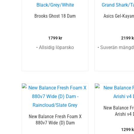
Brooks Ghost 18 Dam
Asics Gel-Kaya
1799
kr
2199
k
• Allsidig löparsko
• Suverän mängd
New Balance F
Arishi v4
New Balance Fresh Foam X
880v7 Wide (D) Dam
1299
k