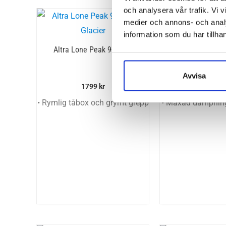
och analysera vår trafik. Vi v
medier och annons- och anal
information som du har tillhan
Altra Lone Peak 9+ Dam
Hoka One One 
Wide (D)
Avvisa
1799
kr
2399
k
• Rymlig tåbox och grymt grepp
• Maxad dämpnin