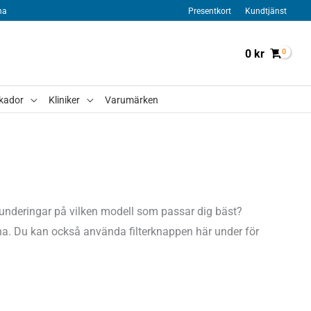
na
Presentkort
Kundtjänst
0
kr
kador
Kliniker
Varumärken
 Funderingar på vilken modell som passar dig bäst?
terna. Du kan också använda filterknappen här under för