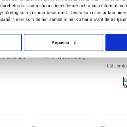
idarebefordrar även sådana identifierare och annan information frå
ysföretag som vi samarbetar med. Dessa kan i sin tur kombine
dahållit eller som de har samlat in när du har använt deras tjänst
Gaviota 6
Hoka One One Speedgoat 7
 Dam
Wide (D) Dam
New Bala
Arishi v4 
Anpassa
r
2299
kr
g och stadga
• För all typ av terräng
• Lätt, smi