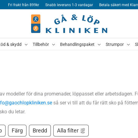
Fri frakt från 899kr
Snabb leverans 1-3 vardagar
Betala säkert med Klar
töd & skydd
Tillbehör
Behandlingspaket
Strumpor
S
d av modeller för dina promenader, löppasset eller arbetsdagen.
nfo@gaochlopkliniken.se
så ser vi till att du får rätt sko på föt
sko du letar.
p
Färg
Bredd
Alla filter