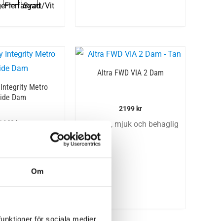
Altra FWD VIA 2 Dam
Integrity Metro
ide Dam
2199
kr
1649
kr
• Rymlig, mjuk och behaglig
ed skinnsko
dig och lätt
Om
funktioner för sociala medier