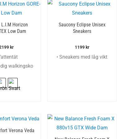
 L.I.M Horizon
Saucony Eclipse Unisex
TEX Low Dam
Sneakers
2199
kr
1199
kr
Vattentät
• Sneakers med låg vikt
idig walkingsko
fort Verona Veda