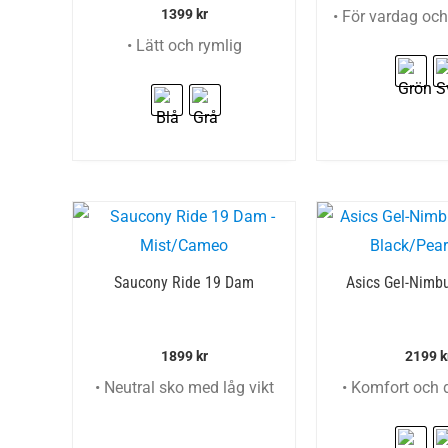
1399
kr
• För vardag oc
• Lätt och rymlig
Saucony Ride 19 Dam
Asics Gel-Nimb
1899
kr
2199
k
• Neutral sko med låg vikt
• Komfort och