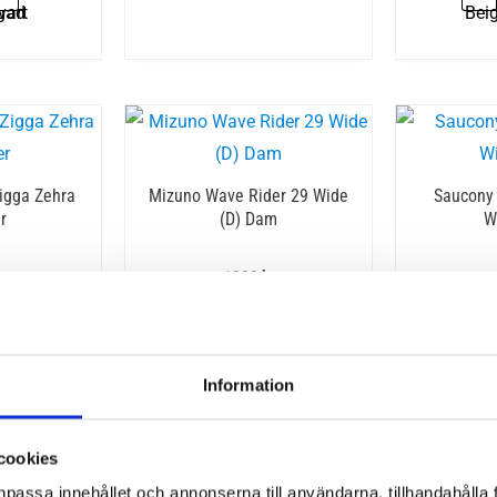
igga Zehra
Mizuno Wave Rider 29 Wide
Saucony 
r
(D) Dam
W
r
1899
kr
jukt läder
• Mizunos toppmodell
• Br
• Bred passform
• Smi
Information
cookies
npassa innehållet och annonserna till användarna, tillhandahålla 