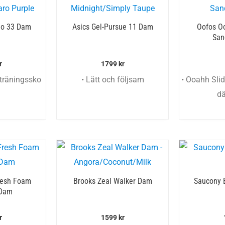
no 33 Dam
Asics Gel-Pursue 11 Dam
Oofos Oo
San
r
1799
kr
träningssko
• Lätt och följsam
• Ooahh Sli
d
resh Foam
Brooks Zeal Walker Dam
Saucony 
 Dam
r
1599
kr