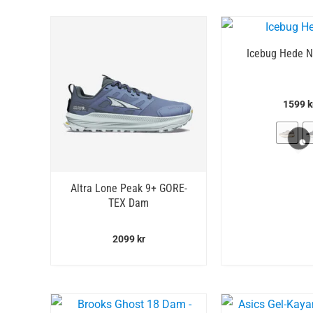
Icebug Hede N
1599
k
Altra Lone Peak 9+ GORE-
TEX Dam
2099
kr