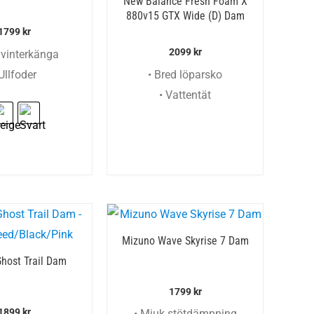
New Balance Fresh Foam X
880v15 GTX Wide (D) Dam
1799
kr
2099
kr
 vinterkänga
 Ullfoder
• Bred löparsko
• Vattentät
Mizuno Wave Skyrise 7 Dam
host Trail Dam
1799
kr
1899
kr
• Mjuk stötdämpning