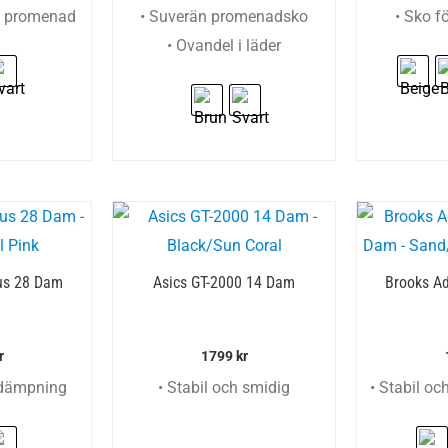
h promenad
• Suverän promenadsko
• Sko f
• Ovandel i läder
us 28 Dam
Asics GT-2000 14 Dam
Brooks Ad
r
1799
kr
 dämpning
• Stabil och smidig
• Stabil oc