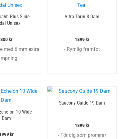
ahh Plus Slide
Altra Torin 8 Dam
dal Unisex
800
kr
1899
kr
de med 6 mm extra
• Rymlig framfot
ämpning
Saucony Guide 19 Dam
Echelon 10 Wide
Dam
1899
kr
1999
kr
• För dig som pronerar