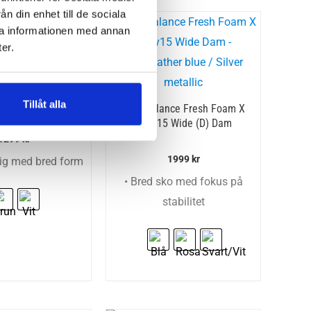
n din enhet till de sociala
ra informationen med annan
er.
nce Fresh Foam
TIRALUX Wide (D)
Tillåt alla
New Balance Fresh Foam X
Dam
860v15 Wide (D) Dam
1299
kr
1999
kr
dig med bred form
• Bred sko med fokus på
stabilitet