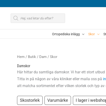
Hoppa
till
Produktsökning
innehåll
Ortopediska inlägg
Skor
S
Hem
/
Butik
/
Dam
/ Skor
Damskor
Här hittar du samtliga damskor. Vi har ett stort utbu
Titta in på någon av våra kliniker eller maila oss på
i
att matcha sortimentet efter vilken storlek och typ av 
Skostorlek
Varumärke
I lager i websho