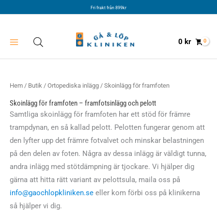
Hoppa
Fri frakt från 899kr
till
innehåll
0
kr
Hem
/
Butik
/
Ortopediska inlägg
/ Skoinlägg för framfoten
Skoinlägg för framfoten – framfotsinlägg och pelott
Samtliga skoinlägg för framfoten har ett stöd för främre
trampdynan, en så kallad pelott. Pelotten fungerar genom att
den lyfter upp det främre fotvalvet och minskar belastningen
på den delen av foten. Några av dessa inlägg är väldigt tunna,
andra inlägg med stötdämpning är tjockare. Vi hjälper dig
gärna att hitta rätt variant av pelottsula, maila oss på
info@gaochlopkliniken.se
eller kom förbi oss på klinikerna
så hjälper vi dig.