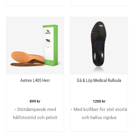
Aetrex L405 Herr
Gå & Löp Medical Rullsula
899
kr
1200
kr
• Stötdämpande med
• Med kolfiber för stel stortå
hålfotsstöd och pelott
och hallux rigidus