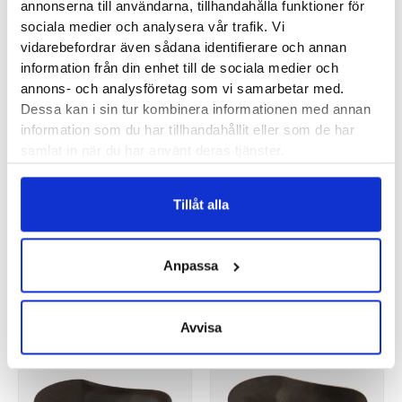
annonserna till användarna, tillhandahålla funktioner för
sociala medier och analysera vår trafik. Vi
vidarebefordrar även sådana identifierare och annan
information från din enhet till de sociala medier och
annons- och analysföretag som vi samarbetar med.
Dessa kan i sin tur kombinera informationen med annan
Aetrex L425 Herr
Ortolab
information som du har tillhandahållit eller som de har
samlat in när du har använt deras tjänster.
899
kr
• Formgjuts helt efter dina
Tillåt alla
• Mot pronation med
fötter och behov
hålfotsstöd och pelott
Anpassa
Avvisa