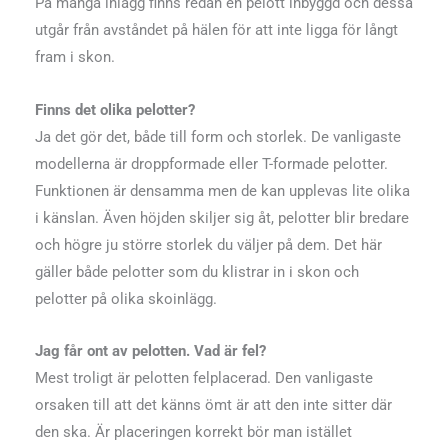
På många inlägg finns redan en pelott inbyggd och dessa
utgår från avståndet på hälen för att inte ligga för långt
fram i skon.
Finns det olika pelotter?
Ja det gör det, både till form och storlek. De vanligaste
modellerna är droppformade eller T-formade pelotter.
Funktionen är densamma men de kan upplevas lite olika
i känslan. Även höjden skiljer sig åt, pelotter blir bredare
och högre ju större storlek du väljer på dem. Det här
gäller både pelotter som du klistrar in i skon och
pelotter på olika skoinlägg.
Jag får ont av pelotten. Vad är fel?
Mest troligt är pelotten felplacerad. Den vanligaste
orsaken till att det känns ömt är att den inte sitter där
den ska. Är placeringen korrekt bör man istället