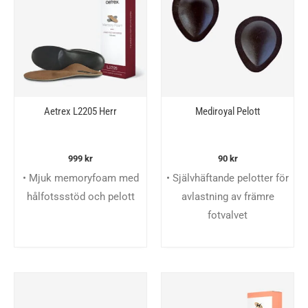
Aetrex L2205 Herr
Mediroyal Pelott
999
kr
90
kr
• Mjuk memoryfoam med
• Självhäftande pelotter för
hålfotssstöd och pelott
avlastning av främre
fotvalvet