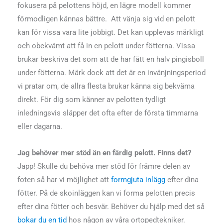
fokusera på pelottens höjd, en lägre modell kommer
förmodligen kännas bättre. Att vänja sig vid en pelott
kan för vissa vara lite jobbigt. Det kan upplevas märkligt
och obekvämt att få in en pelott under fötterna. Vissa
brukar beskriva det som att de har fått en halv pingisboll
under fötterna. Märk dock att det är en invänjningsperiod
vi pratar om, de allra flesta brukar känna sig bekväma
direkt. För dig som känner av pelotten tydligt
inledningsvis släpper det ofta efter de första timmarna
eller dagarna.
Jag behöver mer stöd än en färdig pelott. Finns det?
Japp! Skulle du behöva mer stöd för främre delen av
foten så har vi möjlighet att
formgjuta inlägg
efter dina
fötter. På de skoinläggen kan vi forma pelotten precis
efter dina fötter och besvär. Behöver du hjälp med det så
bokar du en tid
hos någon av våra ortopedtekniker.