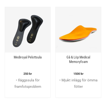
Mediroyal Pelottsula
Gå & Löp Medical
Memoryfoam
250
kr
1500
kr
• Iläggssula för
• Mjukt inlägg för ömma
framfotsproblem
fötter