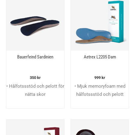
Bauerfeind Sardinien
Aetrex L2205 Dam
350
kr
999
kr
• Hålfotssstöd och pelott för
• Mjuk memoryfoam med
nätta skor
hålfotssstöd och pelott