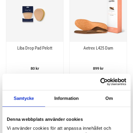
Liba Drop Pad Pelott
Aetrex L425 Dam
80
kr
899
kr
• Självhäftande pelotter för
• Mot pronation med
avlastning av framfoten
hålfotsstöd och pelott
Samtycke
Information
Om
Denna webbplats använder cookies
Vi använder cookies för att anpassa innehållet och