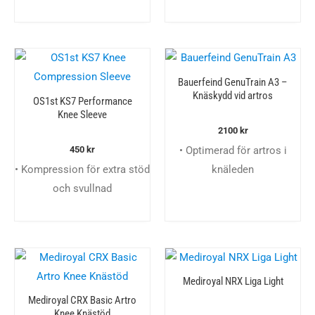
Bauerfeind GenuTrain A3 –
Knäskydd vid artros
OS1st KS7 Performance
Knee Sleeve
2100
kr
• Optimerad för artros i
450
kr
• Kompression för extra stöd
knäleden
och svullnad
Mediroyal NRX Liga Light
Mediroyal CRX Basic Artro
Knee Knästöd