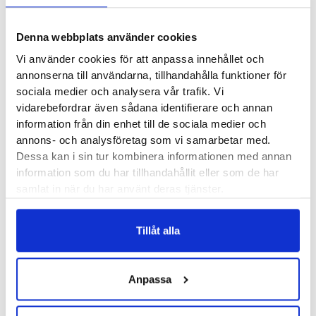
Denna webbplats använder cookies
Vi använder cookies för att anpassa innehållet och
DonJoy Genuforce
annonserna till användarna, tillhandahålla funktioner för
Bauerfeind GenuTrain S
sociala medier och analysera vår trafik. Vi
Pro
vidarebefordrar även sådana identifierare och annan
700
kr
information från din enhet till de sociala medier och
• Vid lättare instabilitet och
3800
kr
annons- och analysföretag som vi samarbetar med.
svullnad
• Stabilt knäskydd med
Dessa kan i sin tur kombinera informationen med annan
information som du har tillhandahållit eller som de har
ställbara skenor
samlat in när du har använt deras tjänster.
• Vid ledbandsskador
Tillåt alla
Anpassa
Bauerfeind GenuTrain S
DonJoy Playmaker II