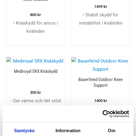
1499
kr
• Stabilt skydd för
800
kr
• Knäskydd för artros i
instabilitet i knäleden
knäleden
Mediroyal SRX Knäskydd
Bauerfeind Outdoor Knee
Support
350
kr
• Ger värme och lätt stöd
1400
kr
• Kompression och ökat
stöd
• Stickad med merinoull
Samtycke
Information
Om