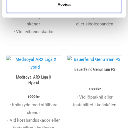
Avvisa
3000
kr
2399
kr
• Stabilt knäskydd med
• Vid skador på korsbanden
skenor
eller sidoledbanden
• Vid ledbandsskador
Bauerfeind GenuTrain P3
Mediroyal ARX Liga X
Hybrid
1800
kr
• Vid löparknä eller
1999
kr
• Knäskydd med ställbara
instabilitet i knäskålen
skenor
• Vid korsbandsskador eller
instabilitet i knäleden