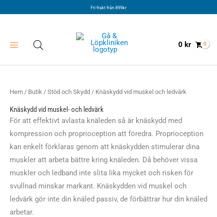
Hoppa
Fri frakt från 899kr
till
innehåll
0
kr
Hem
/
Butik
/
Stöd och Skydd
/ Knäskydd vid muskel och ledvärk
Knäskydd vid muskel- och ledvärk
För att effektivt avlasta knäleden så är knäskydd med
kompression och proprioception att föredra. Proprioception
kan enkelt förklaras genom att knäskydden stimulerar dina
muskler att arbeta bättre kring knäleden. Då behöver vissa
muskler och ledband inte slita lika mycket och risken för
svullnad minskar markant. Knäskydden vid muskel och
ledvärk gör inte din knäled passiv, de förbättrar hur din knäled
arbetar.