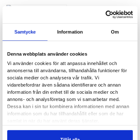
MÄNGDRABATT
Formthotics Hälkil 4 mm
Samtycke
Information
Om
120
kr
• Avlastar hälsenor
Denna webbplats använder cookies
• Korrigerar
Vi använder cookies för att anpassa innehållet och
benlängdsskillnad
annonserna till användarna, tillhandahålla funktioner för
sociala medier och analysera vår trafik. Vi
vidarebefordrar även sådana identifierare och annan
information från din enhet till de sociala medier och
annons- och analysföretag som vi samarbetar med.
Olika typer av hälinlägg
Dessa kan i sin tur kombinera informationen med annan
information som du har tillhandahållit eller som de har
Hälskydd, hälkopp, hälkil eller hälinlägg. Kärt barn har
samlat in när du har använt deras tjänster.
många namn och även om det går att skilja dem åt vid
namn klumpas de oftast ihop. Låt oss reda ut
Tillåt alla