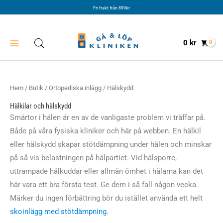
Hoppa
Fri frakt från 899kr
till
innehåll
0
kr
Hem
/
Butik
/
Ortopediska inlägg
/ Hälskydd
Hälkilar och hälskydd
Smärtor i hälen är en av de vanligaste problem vi träffar på.
Både på våra fysiska kliniker och här på webben. En hälkil
eller hälskydd skapar stötdämpning under hälen och minskar
på så vis belastningen på hälpartiet. Vid hälsporre,
uttrampade hälkuddar eller allmän ömhet i hälarna kan det
här vara ett bra första test. Ge dem i så fall någon vecka.
Märker du ingen förbättring bör du istället använda ett helt
skoinlägg med stötdämpning.