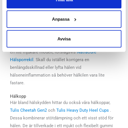
skillnaderna och vad du bör välja.
Hälkil
Anpassa
Finns i både mjuka stötdämpande material som avlastar
hälen samt som lite fastare varianter anpassade för att
lyfta upp hälen. De skiljer sig alltså åt beroende på vad
Avvisa
man vill uppnå. Har du smärtor i hälarna bör du använda
en lite mjukare modell, förslagsvis
NatraCure
Hälsporrekil
. Skall du istället korrigera en
benlängdsskillnad eller lyfta hälen vid
hälseneinflammation så behöver hälkilen vara lite
fastare.
Hälkopp
Här bland hälskydden hittar du också våra hälkoppar,
Tulis Cheetah Gen2
och
Tulis Heavy Duty Heel Cups
.
Dessa kombinerar stötdämpning och ett visst stöd för
hälen. De är tillverkade i ett mjukt och flexibelt gummi