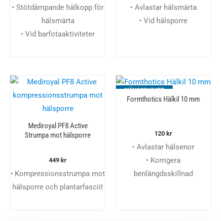
• Stötdämpande hälkopp för
• Avlastar hälsmärta
hälsmärta
• Vid hälsporre
• Vid barfotaaktiviteter
MÄNGDRABATT
Formthotics Hälkil 10 mm
Mediroyal PF8 Active
120
kr
Strumpa mot hälsporre
• Avlastar hälsenor
• Korrigera
449
kr
• Kompressionsstrumpa mot
benlängdsskillnad
hälsporre och plantarfasciit