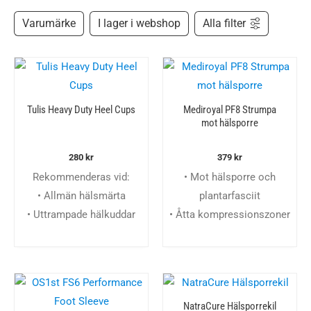
Varumärke
I lager i webshop
Alla filter
Tulis Heavy Duty Heel Cups
Mediroyal PF8 Strumpa
mot hälsporre
280
kr
379
kr
Rekommenderas vid:
• Mot hälsporre och
• Allmän hälsmärta
plantarfasciit
• Uttrampade hälkuddar
• Åtta kompressionszoner
NatraCure Hälsporrekil