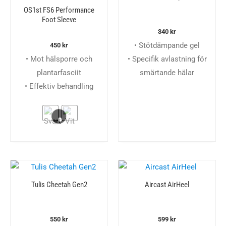
OS1st FS6 Performance
Foot Sleeve
340
kr
• Stötdämpande gel
450
kr
• Mot hälsporre och
• Specifik avlastning för
plantarfasciit
smärtande hälar
• Effektiv behandling
Tulis Cheetah Gen2
Aircast AirHeel
550
kr
599
kr