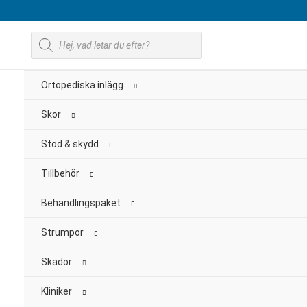
Hoppa
till
Produktsökning
innehåll
Ortopediska inlägg
Skor
Stöd & skydd
Tillbehör
Behandlingspaket
Strumpor
Skador
Kliniker