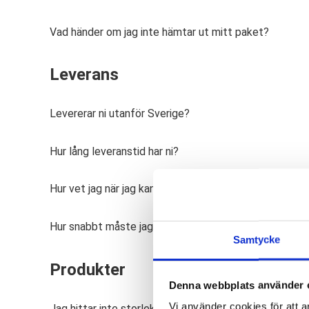
Vad händer om jag inte hämtar ut mitt paket?
Leverans
Levererar ni utanför Sverige?
Hur lång leveranstid har ni?
Hur vet jag när jag kan hämta min order från ombudet
Hur snabbt måste jag hämta paketet hos ombudet?
Samtycke
Produkter
Denna webbplats använder 
Vi använder cookies för att a
Jag hittar inte storleksguide för en produkt?