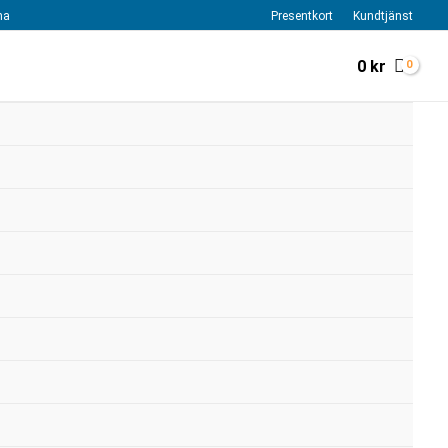
na
Presentkort
Kundtjänst
0
kr