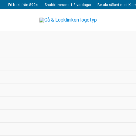
Fri frakt från 899kr
Snabb leverans 1-3 vardagar
Betala säkert med Klar