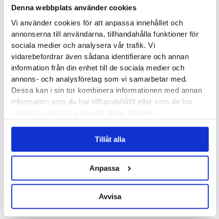
Denna webbplats använder cookies
Nytt varumärke: Darn Tough
Vi använder cookies för att anpassa innehållet och
annonserna till användarna, tillhandahålla funktioner för
Utrustning
sociala medier och analysera vår trafik. Vi
vidarebefordrar även sådana identifierare och annan
Från soffan till 5 kilometers löpning
information från din enhet till de sociala medier och
annons- och analysföretag som vi samarbetar med.
Träning & Hälsa
Dessa kan i sin tur kombinera informationen med annan
information som du har tillhandahållit eller som de har
Ont i hälen hos barn och ungdomar
samlat in när du har använt deras tjänster.
Skador
Tillåt alla
Bästa löparskorna 2024
Anpassa
Utrustning
Avvisa
Varför du ska äga fler än ett par löparskor