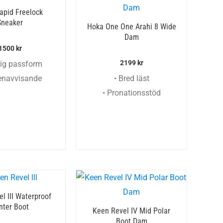
Rapid Freelock
Sneaker
Hoka One One Arahi 8 Wide
Dam
1500
kr
2199
kr
lig passform
tenavvisande
• Bred läst
• Pronationsstöd
l III Waterproof
nter Boot
Keen Revel IV Mid Polar
Boot Dam