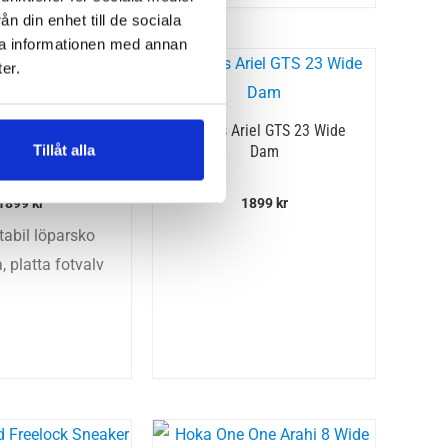
n din enhet till de sociala
ra informationen med annan
er.
iel GTS 24 Wide
Brooks Ariel GTS 23 Wide
Tillåt alla
(D) Dam
Dam
1899
kr
1899
kr
tabil löparsko
a, platta fotvalv