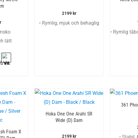
am
2199
kr
r
• Rymlig, mjuk och behaglig
nnsko
• Rymlig tåb
h lätt
361 Phoe
Hoka One One Arahi SR
Wide (D) Dam
esh Foam X
2199
kr
• Stabil,