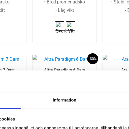
arsko
• Bred promenadsko
• Stabil
tät
• Låg vikt
• 
-30%
gm 7 Dam
Altra Paradigm 6 Dam
Ara
Det
Det
r
1999
kr
1399
kr
ursprungliga
nuvarande
• Bar
Information
priset
priset
var:
är:
• Stre
1999 kr.
1399 kr.
cookies
npassa innehållet och annonserna till användarna, tillhandahålla 