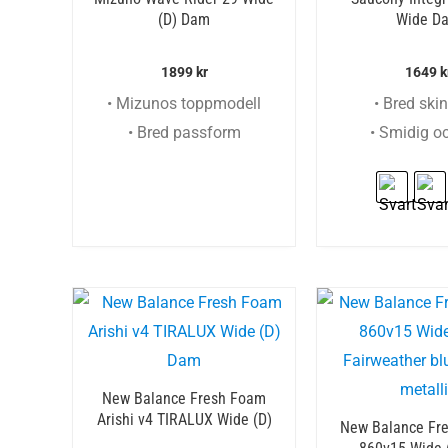
(D) Dam
Wide D
1899
kr
1649
k
• Mizunos toppmodell
• Bred ski
• Bred passform
• Smidig oc
New Balance Fresh Foam
Arishi v4 TIRALUX Wide (D)
New Balance Fr
Dam