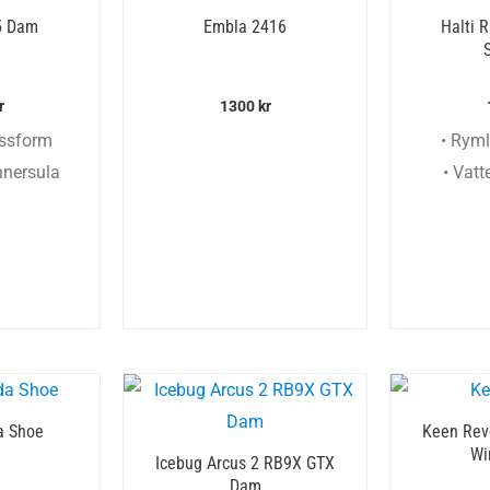
5 Dam
Embla 2416
Halti 
r
1300
kr
assform
• Rym
nnersula
• Vat
a Shoe
Keen Reve
Wi
Icebug Arcus 2 RB9X GTX
Dam