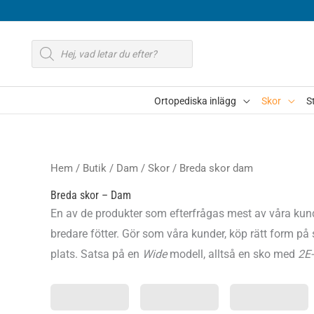
Hoppa
till
Produktsökning
innehåll
Ortopediska inlägg
Skor
S
Hem
/
Butik
/
Dam
/
Skor
/ Breda skor dam
Breda skor – Dam
En av de produkter som efterfrågas mest av våra kunde
bredare fötter. Gör som våra kunder, köp rätt form på s
plats. Satsa på en
Wide
modell, alltså en sko med
2E-