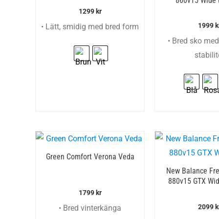
860v15 Wide 
1299
kr
1999
k
• Lätt, smidig med bred form
• Bred sko med
stabilit
Green Comfort Verona Veda
New Balance Fr
880v15 GTX Wid
1799
kr
2099
k
• Bred vinterkänga