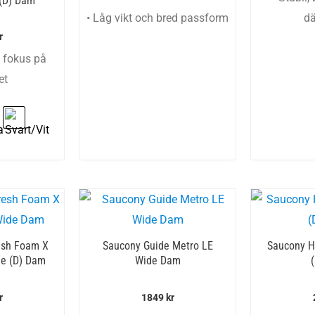
(D) Dam
• Låg vikt och bred passform
d
r
 fokus på
et
esh Foam X
Saucony Guide Metro LE
Saucony H
e (D) Dam
Wide Dam
r
1849
kr