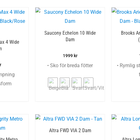
Saucony Echelon 10 Wide
Brooks Ar
Dam
ax 4 Wide
m
1999
kr
r
• Sko för breda fötter
• Rymlig st
mpning
sform
Altra FWD VIA 2 Dam
ity Metro
Altra Lo