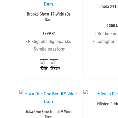
Embla 241
Brooks Ghost 17 Wide (D)
Dam
1200
k
1799
kr
• Bredare p
• Riktigt allsidig löparsko
• Löstagbar i
• Rymlig passform
Hästen Frid
Hoka One One Bondi 9 Wide
Dam