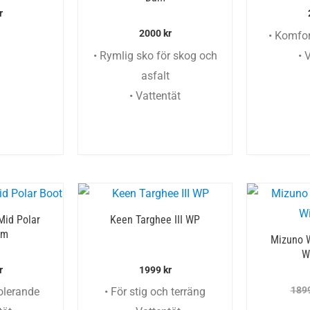
r
2000
kr
• Komfort
• Rymlig sko för skog och
• 
asfalt
• Vattentät
Mid Polar
Keen Targhee III WP
am
Mizuno W
W
r
1999
kr
189
olerande
• För stig och terräng