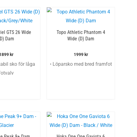
iel GTS 26 Wide
Topo Athletic Phantom 4
(D) Dam
Wide (D) Dam
1899
kr
1999
kr
abil sko för låga
• Löparsko med bred framfot
fotvalv
ne Peak 9+ Dam
Hoka One One Gaviota 6