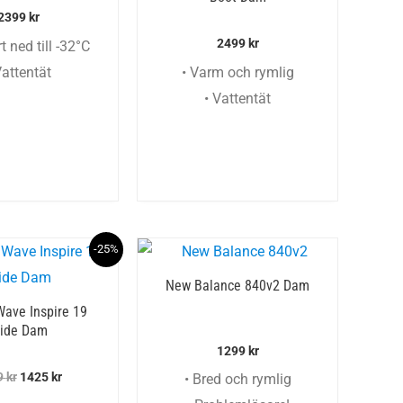
2399
kr
2499
kr
 ned till -32°C
Vattentät
• Varm och rymlig
• Vattentät
-25%
New Balance 840v2 Dam
ave Inspire 19
ide Dam
1299
kr
Det
Det
9
kr
1425
kr
• Bred och rymlig
ursprungliga
nuvarande