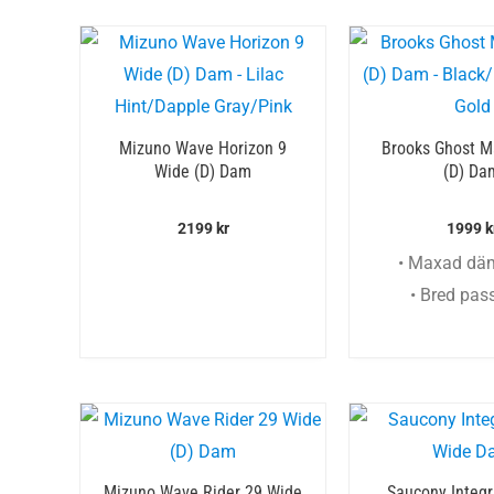
Mizuno Wave Horizon 9
Brooks Ghost M
Wide (D) Dam
(D) Da
2199
kr
1999
k
• Maxad dä
• Bred pas
Mizuno Wave Rider 29 Wide
Saucony Integr