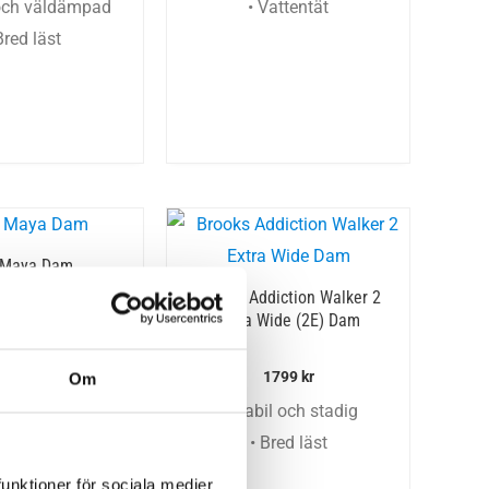
 och väldämpad
• Vattentät
Bred läst
 Maya Dam
Brooks Addiction Walker 2
Extra Wide (2E) Dam
1300
kr
1799
kr
a att kliva i
Om
tchig ovandel
• Stabil och stadig
• Bred läst
funktioner för sociala medier