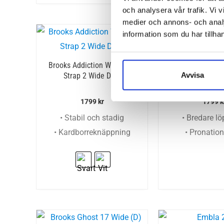
och analysera vår trafik. Vi v
medier och annons- och anal
information som du har tillhan
Brooks Addiction Walker V-
Brooks Adrenal
Avvisa
Strap 2 Wide Dam
Wide (D)
1799
kr
1799
k
• Stabil och stadig
• Bredare l
• Kardborreknäppning
• Pronatio