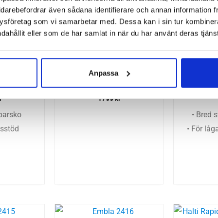
idarebefordrar även sådana identifierare och annan information frå
ysföretag som vi samarbetar med. Dessa kan i sin tur kombine
dahållit eller som de har samlat in när du har använt deras tjänst
ine GTS 24
Brooks Adrenaline GTS 23
Brooks Ar
Anpassa
 Dam
Wide Dam
r
1799
kr
öparsko
• Bred s
nsstöd
• För låg