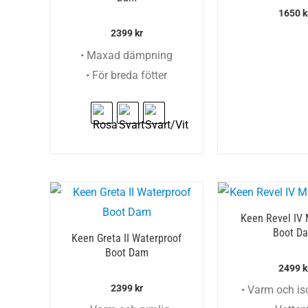
1650
k
2399
kr
• Maxad dämpning
• För breda fötter
Keen Revel IV 
Boot D
Keen Greta II Waterproof
Boot Dam
2499
k
2399
kr
• Varm och is