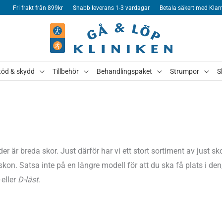
Fri frakt från 899kr
Snabb leverans 1-3 vardagar
Betala säkert med Klar
töd & skydd
Tillbehör
Behandlingspaket
Strumpor
S
r är breda skor. Just därför har vi ett stort sortiment av just s
kon. Satsa inte på en längre modell för att du ska få plats i den,
eller
D-läst
.