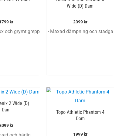
Wide (D) Dam
1799
kr
2399
kr
ox och grymt grepp
• Maxad dämpning och stadga
nix 2 Wide (D)
Dam
Topo Athletic Phantom 4
Dam
2099
kr
1999
kr
 bred och härlig