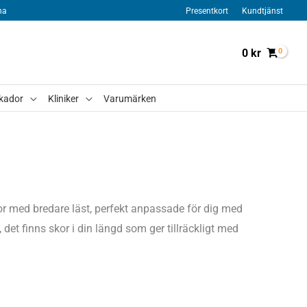
na
Presentkort
Kundtjänst
0
kr
kador
Kliniker
Varumärken
kor med bredare läst, perfekt anpassade för dig med
 det finns skor i din längd som ger tillräckligt med