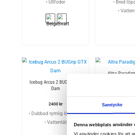
• Ullfoder
• Bred löp
• Vatten
Altra Paradi
Icebug Arcus 2 BUGrip GTX
Dam
2199
k
2400
kr
Samtycke
• Dubbad rymlig löparsko
• Vattentät
Denna webbplats använder 
Vi använder cookies för att a