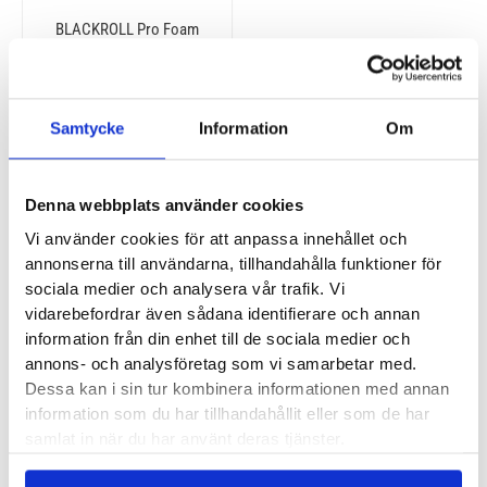
BLACKROLL Pro Foam
Roller
450
kr
Samtycke
Information
Om
Olika varianter av foam rollers
Denna webbplats använder cookies
Vi använder cookies för att anpassa innehållet och
Foam rollers kommer i en uppsjö av modeller och
annonserna till användarna, tillhandahålla funktioner för
sociala medier och analysera vår trafik. Vi
varianter. Långa, korta, mjuka, hårda, taggiga,
vidarebefordrar även sådana identifierare och annan
bollformade etc. Vilken du ska ha beror på vilka
information från din enhet till de sociala medier och
egenskaper du vill ha ut av din foam roller och till vilken
annons- och analysföretag som vi samarbetar med.
del av kroppen du tänkt använda den. De mest allsidiga
Dessa kan i sin tur kombinera informationen med annan
modellerna är cirka 45 - 50 centimeter långa, de kan du
information som du har tillhandahållit eller som de har
använda till både rygg, ben och säte. Perfekta att både
samlat in när du har använt deras tjänster.
köra rehab och att träna med.