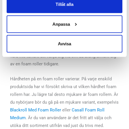
Tillåt alla
Mindre och kortare foam rollers lämpar sig bättre för
punkttryck och mer specifika övningar men gör sig
Anpassa
fortfarande bra över stora delar av kroppen. Vill du
komma åt ett ännu mer distinkt tryck ska du sikta in dig
på en boll eller en foam roller med struktur på ytan.
Avvisa
Dessa ger ett tydligare punkttryck men kan samtidigt
vara lite tuffare att vänja sig vid om du aldrig använt dig
av en foam roller tidigare.
Hårdheten på en foam roller varierar. På varje enskild
produktsida har vi försökt skriva ut vilken hårdhet foam
rollern har. Ju lägre tal desto mjukare är foam rollern. Är
du nybörjare bör du gå på en mjukare variant, exempelvis
Blackroll Med Foam Roller
eller
Casall Foam Roll
Medium
. Är du van användare är det fritt att välja och
utöka ditt sortiment utifrån vad just du trivs med.