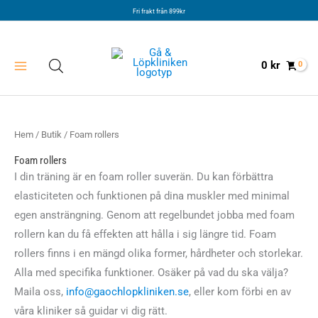
Hoppa
Fri frakt från 899kr
till
innehåll
0
kr
Hem
/
Butik
/ Foam rollers
Foam rollers
I din träning är en foam roller suverän. Du kan förbättra
elasticiteten och funktionen på dina muskler med minimal
egen ansträngning. Genom att regelbundet jobba med foam
rollern kan du få effekten att hålla i sig längre tid. Foam
rollers finns i en mängd olika former, hårdheter och storlekar.
Alla med specifika funktioner. Osäker på vad du ska välja?
Maila oss,
info@gaochlopkliniken.se
, eller kom förbi en av
våra kliniker så guidar vi dig rätt.