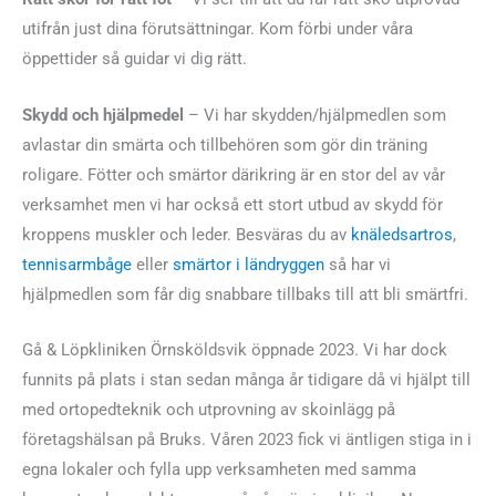
utifrån just dina förutsättningar. Kom förbi under våra
öppettider så guidar vi dig rätt.
Skydd och hjälpmedel
– Vi har skydden/hjälpmedlen som
avlastar din smärta och tillbehören som gör din träning
roligare. Fötter och smärtor därikring är en stor del av vår
verksamhet men vi har också ett stort utbud av skydd för
kroppens muskler och leder. Besväras du av
knäledsartros
,
tennisarmbåge
eller
smärtor i ländryggen
så har vi
hjälpmedlen som får dig snabbare tillbaks till att bli smärtfri.
Gå & Löpkliniken Örnsköldsvik öppnade 2023. Vi har dock
funnits på plats i stan sedan många år tidigare då vi hjälpt till
med ortopedteknik och utprovning av skoinlägg på
företagshälsan på Bruks. Våren 2023 fick vi äntligen stiga in i
egna lokaler och fylla upp verksamheten med samma