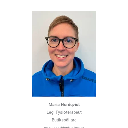
Maria Nordqvist
Leg. Fysioterapeut
Butikssäljare
ovik@gaochlopkliniken.se