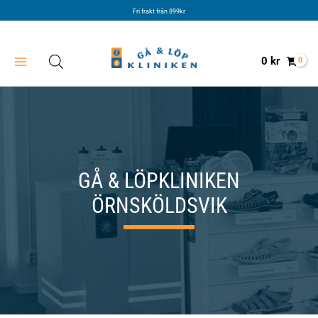
Hoppa
Fri frakt från 899kr
till
innehåll
0
kr
GÅ & LÖPKLINIKEN
ÖRNSKÖLDSVIK