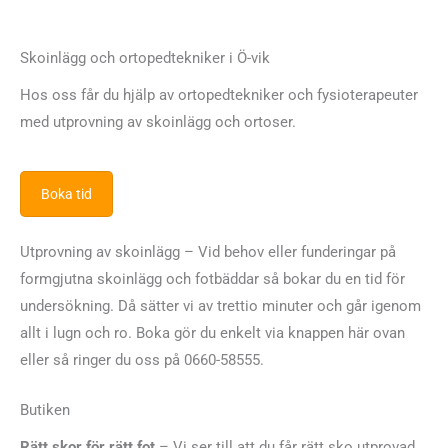
Skoinlägg och ortopedtekniker i Ö-vik
Hos oss får du hjälp av ortopedtekniker och fysioterapeuter
med utprovning av skoinlägg och ortoser.
Boka tid
Utprovning av skoinlägg – Vid behov eller funderingar på
formgjutna skoinlägg och fotbäddar så bokar du en tid för
undersökning. Då sätter vi av trettio minuter och går igenom
allt i lugn och ro. Boka gör du enkelt via knappen här ovan
eller så ringer du oss på 0660-58555.
Butiken
Rätt skor för rätt fot
– Vi ser till att du får rätt sko utprovad