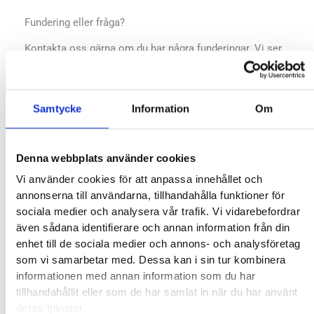
Fundering eller fråga?
Kontakta oss gärna om du har några funderingar. Vi ser
gärna att du kommer förbi vår klinik men du är självklart
också välkommen att ringa oss på 0660-58555 eller
använda kontaktformuläret här intill.
Samtycke
Information
Om
Denna webbplats använder cookies
Namn
*
Vi använder cookies för att anpassa innehållet och
annonserna till användarna, tillhandahålla funktioner för
sociala medier och analysera vår trafik. Vi vidarebefordrar
även sådana identifierare och annan information från din
enhet till de sociala medier och annons- och analysföretag
Email
*
som vi samarbetar med. Dessa kan i sin tur kombinera
informationen med annan information som du har
tillhandahållit eller som de har samlat in när du har använt
deras tjänster.
*