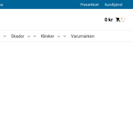
na
Presentkort
Kundtjänst
0
kr
Skador
Kliniker
Varumärken