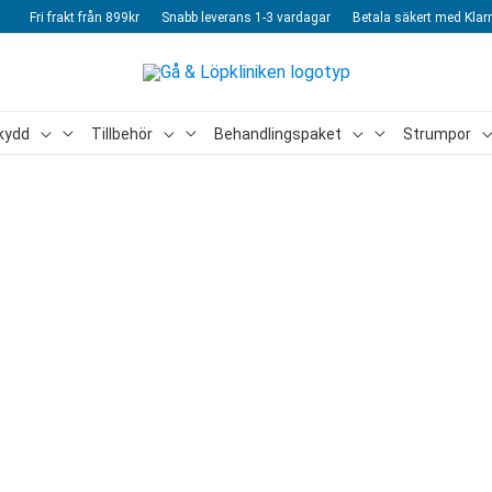
Fri frakt från 899kr
Snabb leverans 1-3 vardagar
Betala säkert med Klar
kydd
Tillbehör
Behandlingspaket
Strumpor