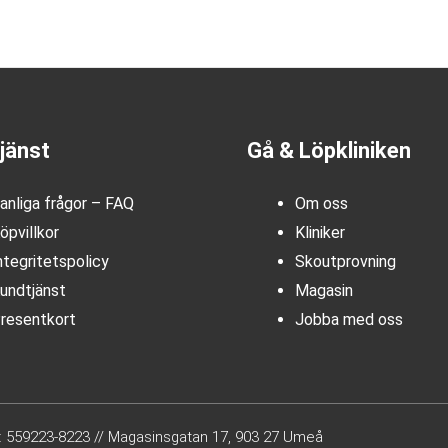
jänst
Gå & Löpkliniken
anliga frågor – FAQ
Om oss
öpvillkor
Kliniker
ntegritetspolicy
Skoutprovning
undtjänst
Magasin
resentkort
Jobba med oss
.nr: 559223-8223 // Magasinsgatan 17, 903 27 Umeå