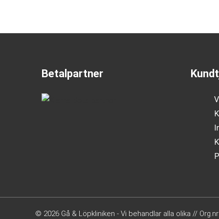
Betalpartner
Kundt
V
K
I
K
P
© 2026 Gå & Löpkliniken - Vi behandlar alla olika // Org