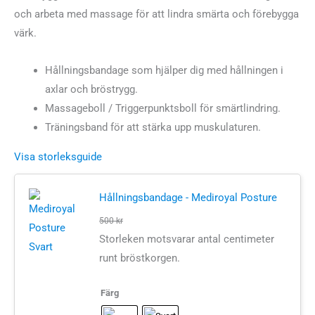
priset
priset
och arbeta med massage för att lindra smärta och förebygga
var:
är:
värk.
880 kr.
790 kr.
Hållningsbandage som hjälper dig med hållningen i
axlar och bröstrygg.
Massageboll / Triggerpunktsboll för smärtlindring.
Träningsband för att stärka upp muskulaturen.
Visa storleksguide
Hållningsbandage - Mediroyal Posture
500
kr
Storleken motsvarar antal centimeter
runt bröstkorgen.
Färg