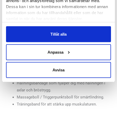
annons- och analysföretag som vi samarbetar med.
Artikelnr:
gl10267
Kategorier:
Ryggstöd
,
Axlar och Bröstrygg
Dessa kan i sin tur kombinera informationen med annan
Saldo weblager. För aktuellt butikssaldo, kontakta din närmsta
butik
.
information som du har tillhandahållit eller som de har
samlat in när du har använt deras tjänster.
Produktegenskaper
Tillåt alla
Här har vi plockat ihop ett baspaket för att både förebygga
Anpassa
och rehabilitera smärta från bröstryggen och axlarna. Med
dessa produkter stärker du både muskulaturen, förbättrar din
hållning och minskar risken för smärta och värk.
Avvisa
Hållningsbandage som hjälper dig med hållningen i
axlar och bröstrygg.
Massageboll / Triggerpunktsboll för smärtlindring.
Träningsband för att stärka upp muskulaturen.