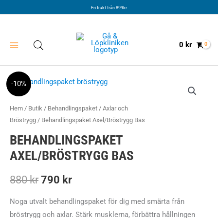
Hoppa
Fri frakt från 899kr
till
innehåll
0
kr
-10%
Hem
/
Butik
/
Behandlingspaket
/
Axlar och
Bröstrygg
/ Behandlingspaket Axel/Bröstrygg Bas
BEHANDLINGSPAKET
AXEL/BRÖSTRYGG BAS
Det
Det
880
kr
790
kr
ursprungliga
nuvarande
Noga utvalt behandlingspaket för dig med smärta från
bröstrygg och axlar. Stärk musklerna, förbättra hållningen