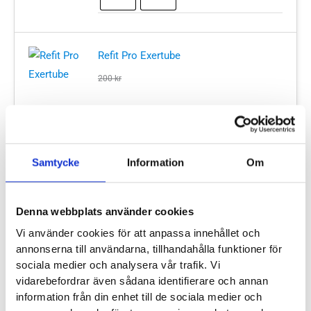
Refit Pro Exertube
200
kr
Motstånd
Medium
Hard
Samtycke
Information
Om
Denna webbplats använder cookies
Behandlingspaket
-
+
Vi använder cookies för att anpassa innehållet och
Axel/Bröstrygg
annonserna till användarna, tillhandahålla funktioner för
✓
✓
✓
Bas
I lager - snabb leverans
Fria byten
Fri frakt från 899 kr
sociala medier och analysera vår trafik. Vi
✓
mängd
Betala säkert och enkelt —
vidarebefordrar även sådana identifierare och annan
information från din enhet till de sociala medier och