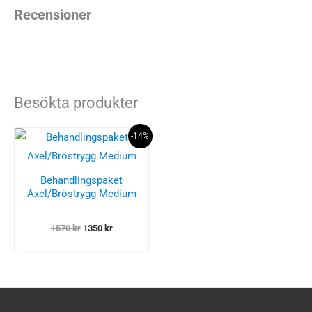
Recensioner
Besökta produkter
-14%
Behandlingspaket
Axel/Bröstrygg Medium
Det
Det
1570
kr
1350
kr
ursprungliga
nuvarande
priset
priset
var:
är:
1570 kr.
1350 kr.