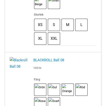
Storlek
XS
S
M
L
XL
XXL
BLACKROLL Ball 08
160
kr
Färg