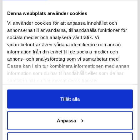
XS
S
M
L
Denna webbplats använder cookies
XL
XXL
Vi använder cookies för att anpassa innehållet och
annonserna till användarna, tillhandahålla funktioner för
sociala medier och analysera vår trafik. Vi
vidarebefordrar även sådana identifierare och annan
Refit Pro Exertube
information från din enhet till de sociala medier och
annons- och analysföretag som vi samarbetar med.
200
kr
Dessa kan i sin tur kombinera informationen med annan
information som du har tillhandahållit eller som de har
Motstånd
samlat in när du har använt deras tjänster.
Medium
Hard
Tillåt alla
Anpassa
Behandlingspaket
-
+
Axel/Bröstrygg
✓
✓
✓
Medium
I lager - snabb leverans
Fria byten
Fri frakt från 899 kr