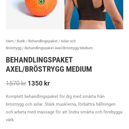
Hem
/
Butik
/
Behandlingspaket
/
Axlar och
Bröstrygg
/ Behandlingspaket Axel/Bröstrygg Medium
BEHANDLINGSPAKET
AXEL/BRÖSTRYGG MEDIUM
Det
Det
1570
kr
1350
kr
ursprungliga
nuvarande
Komplett behandlingspaket för dig med smärta från
bröstrygg och axlar. Stärk musklerna, förbättra hållningen
priset
priset
och arbeta med massage för att lindra smärta och förebygga
var:
är:
värk.