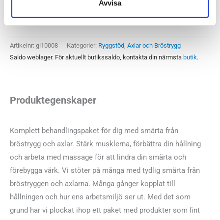
Avvisa
✓
mängd
Betala säkert och enkelt —
Artikelnr:
gl10008
Kategorier:
Ryggstöd
,
Axlar och Bröstrygg
Saldo weblager. För aktuellt butikssaldo, kontakta din närmsta
butik
.
Produktegenskaper
Komplett behandlingspaket för dig med smärta från
bröstrygg och axlar. Stärk musklerna, förbättra din hållning
och arbeta med massage för att lindra din smärta och
förebygga värk. Vi stöter på många med tydlig smärta från
bröstryggen och axlarna. Många gånger kopplat till
hållningen och hur ens arbetsmiljö ser ut. Med det som
grund har vi plockat ihop ett paket med produkter som fint