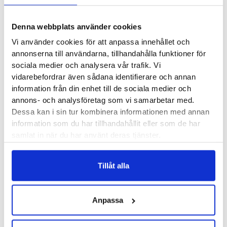
Icebugs artikelnummer:
I38002A
Denna webbplats använder cookies
Recensioner
Vi använder cookies för att anpassa innehållet och
annonserna till användarna, tillhandahålla funktioner för
sociala medier och analysera vår trafik. Vi
vidarebefordrar även sådana identifierare och annan
information från din enhet till de sociala medier och
annons- och analysföretag som vi samarbetar med.
Andra köpte också...
Dessa kan i sin tur kombinera informationen med annan
information som du har tillhandahållit eller som de har
samlat in när du har använt deras tjänster.
Icebug Sala BUGrip
Icebug Metro2 W
Herr
BUGrip
Tillåt alla
1800
kr
2300
kr
Anpassa