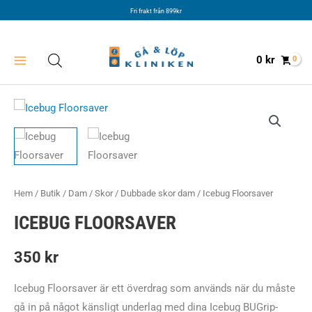
Hoppa
Fri frakt från 899kr
till
innehåll
0
kr
Hem
/
Butik
/
Dam
/
Skor
/
Dubbade skor dam
/ Icebug Floorsaver
ICEBUG FLOORSAVER
350
kr
Icebug Floorsaver är ett överdrag som används när du måste
gå in på något känsligt underlag med dina Icebug BUGrip-