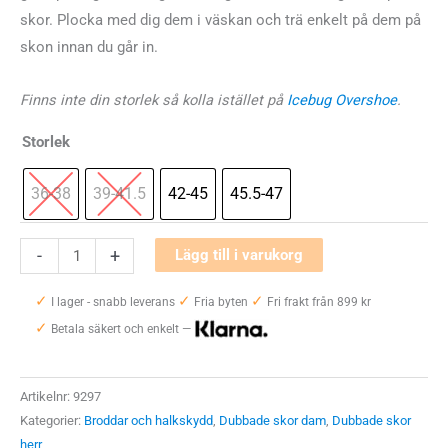
skor.
Plocka med dig dem i väskan och trä enkelt på dem på
skon innan du går in.
Finns inte din storlek så kolla istället på
Icebug Overshoe
.
Storlek
36-38
39-41.5
42-45
45.5-47
Icebug
-
+
Lägg till i varukorg
Floorsaver
✓
✓
✓
mängd
I lager - snabb leverans
Fria byten
Fri frakt från 899 kr
✓
Betala säkert och enkelt —
Artikelnr:
9297
Kategorier:
Broddar och halkskydd
,
Dubbade skor dam
,
Dubbade skor
herr