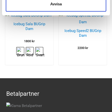
Avvisa
Icebug Sala BUGrip
Dam
Icebug Speed2 BUGrip
Dam
1800
kr
2200
kr
Betalpartner