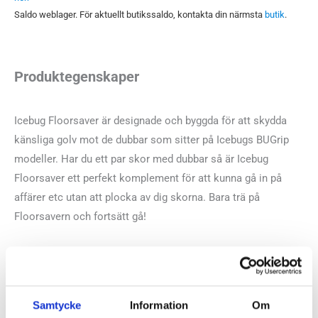
Saldo weblager. För aktuellt butikssaldo, kontakta din närmsta
butik
.
Produktegenskaper
Icebug Floorsaver är designade och byggda för att skydda
känsliga golv mot de dubbar som sitter på Icebugs BUGrip
modeller. Har du ett par skor med dubbar så är Icebug
Floorsaver ett perfekt komplement för att kunna gå in på
affärer etc utan att plocka av dig skorna. Bara trä på
Floorsavern och fortsätt gå!
Floorsaver säljs i par och är tillverkade av Biosole™, en
gummiblandning som innehåller 62% naturgummi som är
FSC-certifierat.
Samtycke
Information
Om