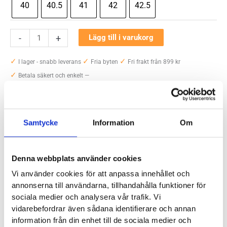
40
40.5
41
42
42.5
Mizuno
-
+
Lägg till i varukorg
Wave
✓
✓
✓
Stealth
I lager - snabb leverans
Fria byten
Fri frakt från 899 kr
✓
Neo
Betala säkert och enkelt —
Dam
mängd
Artikelnr:
7006
Kategorier:
Inomhusskor och gymskor dam
,
Outlet
Etiketter:
handboll
,
mikkel hansen
,
mizuno
,
wave stealth neo
Samtycke
Information
Om
Saldo weblager. För aktuellt butikssaldo, kontakta din närmsta
butik
.
Denna webbplats använder cookies
Vi använder cookies för att anpassa innehållet och
Produktegenskaper
annonserna till användarna, tillhandahålla funktioner för
sociala medier och analysera vår trafik. Vi
vidarebefordrar även sådana identifierare och annan
Mizuno Wave Stealth Neo är designad och framtagen i
information från din enhet till de sociala medier och
samarbete med danske Mikkel Hansen, en av världens bästa