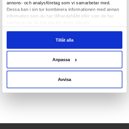
annons- och analysföretag som vi samarbetar med.
handbollsspelare. Stealth Neo är en riktigt stabil indoorsko
Dessa kan i sin tur kombinera informationen med annan
som gör sig lika bra vid handboll som andra bollsporter.
information som du har tillhandahållit eller som de har
samlat in när du har använt deras tjänster.
Läst:
Normal
Fotvalv:
Normala, höga, låga
Tillåt alla
Vikt:
295 g
Butiker:
Stockholm Hornstull
,
Stockholm Odengatan
,
Umeå
,
Anpassa
Uppsala
,
Östersund
Avvisa
Recensioner