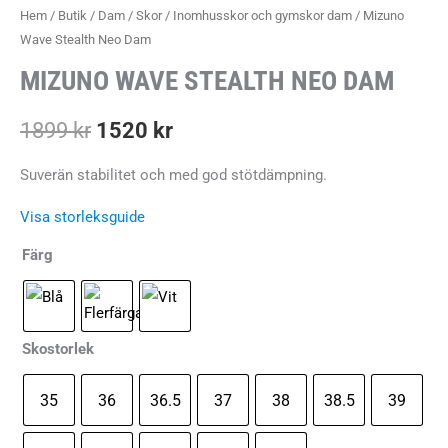
Hem
/
Butik
/
Dam
/
Skor
/
Inomhusskor och gymskor dam
/ Mizuno
Wave Stealth Neo Dam
MIZUNO WAVE STEALTH NEO DAM
Det
Det
1899
kr
1520
kr
ursprungliga
nuvarande
Suverän stabilitet och med god stötdämpning.
priset
priset
Visa storleksguide
var:
är:
Färg
1899 kr.
1520 kr.
Skostorlek
35
36
36.5
37
38
38.5
39