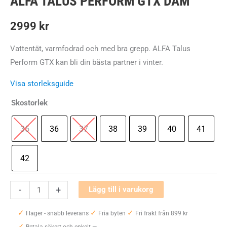
ALFA TALUS PERFORM GTX DAM
2999
kr
Vattentät, varmfodrad och med bra grepp. ALFA Talus
Perform GTX kan bli din bästa partner i vinter.
Visa storleksguide
Skostorlek
35
36
37
38
39
40
41
42
ALFA
-
+
Lägg till i varukorg
Talus
✓
✓
✓
Perform
I lager - snabb leverans
Fria byten
Fri frakt från 899 kr
✓