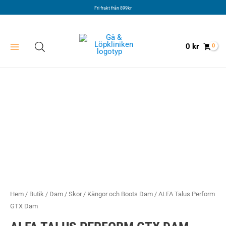
Hoppa
Fri frakt från 899kr
till
innehåll
0
kr
Hem
/
Butik
/
Dam
/
Skor
/
Kängor och Boots Dam
/ ALFA Talus Perform
GTX Dam