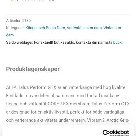
GTX
Betala säkert och enkelt —
Dam
mängd
Artikelnr:
5130
Kategorier:
Kängor och Boots Dam
,
Vattentäta skor dam
,
Vinterskor
dam
Saldo weblager. För aktuellt butikssaldo, kontakta din närmsta
butik
.
Produktegenskaper
ALFA Talus Perform GTX är en vinterkänga med hög kvalité.
Fint läder i ovandelen tillsammans med fodrad insida av
fleece och vattentät GORE-TEX membran. Talus Perform GTX
är designad för en aktiv livsstil, perfekt för både vardagliga
och varierande aktiviteter under vintern. Vibram® Arctic Grip-
sulan ger dig ett bra grepp på is och snö utan metalldubbar.