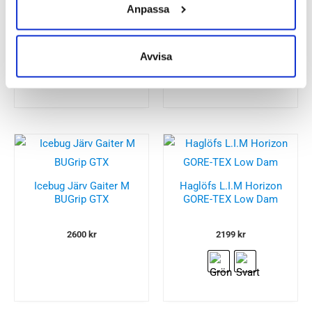
GORE-TEX Low Herr
Dam
Anpassa
2199
kr
1600
kr
Avvisa
Icebug Järv Gaiter M
Haglöfs L.I.M Horizon
BUGrip GTX
GORE-TEX Low Dam
2600
kr
2199
kr