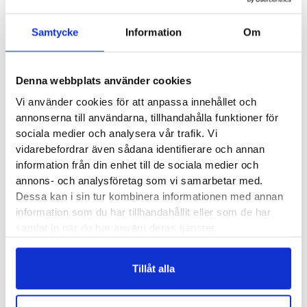
Läst:
Normal, bred
Samtycke
Information
Om
Material:
Läder i kombination med vattentätt
membran från Gore-Tex
Denna webbplats använder cookies
Butiker:
Umeå
,
Örnsköldsvik
Vi använder cookies för att anpassa innehållet och
annonserna till användarna, tillhandahålla funktioner för
sociala medier och analysera vår trafik. Vi
Recensioner
vidarebefordrar även sådana identifierare och annan
information från din enhet till de sociala medier och
annons- och analysföretag som vi samarbetar med.
Dessa kan i sin tur kombinera informationen med annan
information som du har tillhandahållit eller som de har
Besökta produkter
samlat in när du har använt deras tjänster.
Tillåt alla
Haglöfs L.I.M Horizon
Haglöfs L.I.M FH GTX