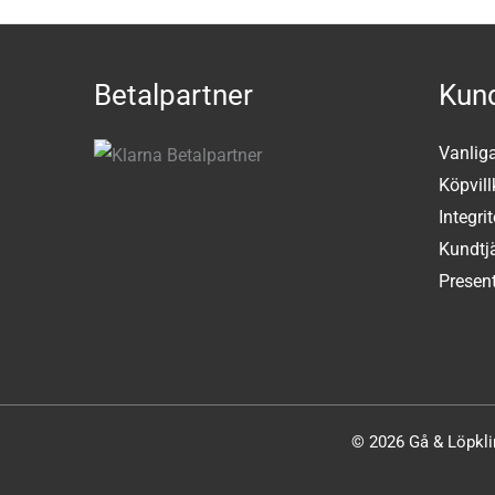
Betalpartner
Kund
Vanlig
Köpvill
Integri
Kundtj
Present
© 2026 Gå & Löpklin