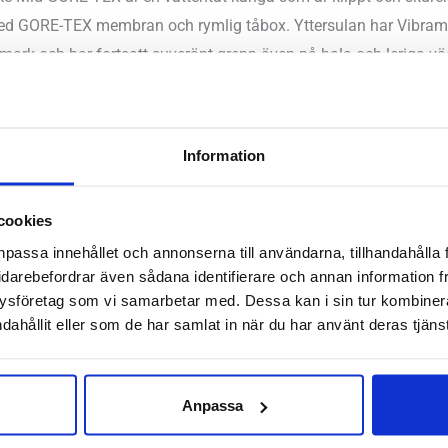
ed GORE-TEX membran och rymlig tåbox. Yttersulan har Vibram®
ch mark och har fortsatt suveränt grepp även på hala och lerig
för hackor, med hela trettiotre millimeter tjock mellansula under
över.
Information
, bred
er, syntet och vattentätt GORE-TEX membran
cookies
ala, höga, låga
npassa innehållet och annonserna till användarna, tillhandahålla 
3 mm – Framfot 33 mm
idarebefordrar även sådana identifierare och annan information frå
:
0 mm
ysföretag som vi samarbetar med. Dessa kan i sin tur kombine
kelnummer:
AL0A85NQ
dahållit eller som de har samlat in när du har använt deras tjänst
 Hornstull
,
Stockholm Odengatan
,
Stockholm Sickla
,
Umeå
,
Upp
Anpassa