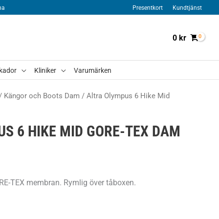
na
Presentkort
Kundtjänst
0
kr
kador
Kliniker
Varumärken
/
Kängor och Boots Dam
/ Altra Olympus 6 Hike Mid
US 6 HIKE MID GORE-TEX DAM
RE-TEX membran. Rymlig över tåboxen.