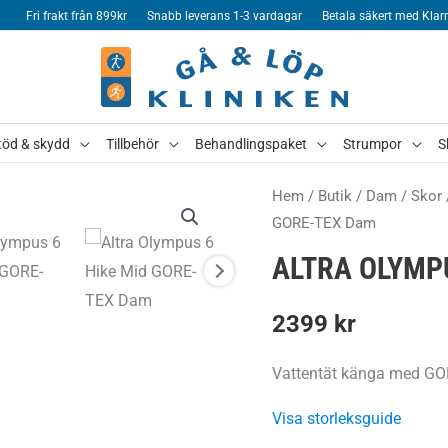
Fri frakt från 899kr
Snabb leverans 1-3 vardagar
Betala säkert med Klar
töd & skydd
Tillbehör
Behandlingspaket
Strumpor
S
Hem
/
Butik
/
Dam
/
Skor
GORE-TEX Dam
ALTRA OLYMP
2399
kr
Vattentät känga med GO
Visa storleksguide