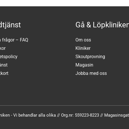
tjänst
Gå & Löpklinike
a frågor – FAQ
Om oss
kor
Kliniker
tetspolicy
Skoutprovning
änst
Magasin
kort
Jobba med oss
iken - Vi behandlar alla olika // Org.nr: 559223-8223 // Magasinsg