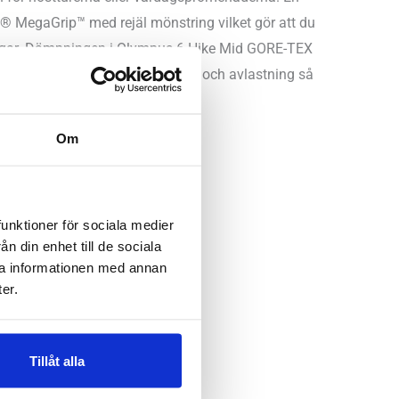
 MegaGrip™ med rejäl mönstring vilket gör att du
a vägar. Dämpningen i Olympus 6 Hike Mid GORE-TEX
 hälen och framfoten har du skydd och avlastning så
Om
funktioner för sociala medier
n din enhet till de sociala
ra informationen med annan
er.
sala
,
Örnsköldsvik
,
Östersund
Tillåt alla