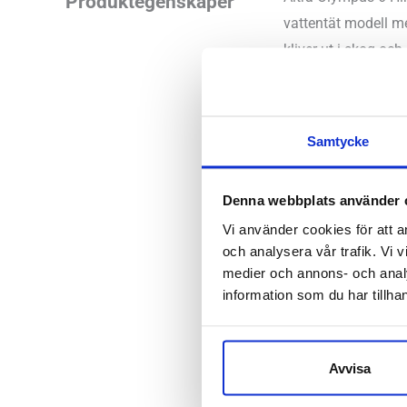
Produktegenskaper
vattentät modell m
kliver ut i skog o
går inte heller av 
det räcker och blir 
Samtycke
Läst:
Normal
Material:
Läd
Denna webbplats använder 
Fotvalv:
Norm
Vi använder cookies för att a
Höjd:
Häl 3
och analysera vår trafik. Vi v
Häl-tå dropp
medier och annons- och anal
Altras arti
information som du har tillhan
Butiker:
Stockholm
Avvisa