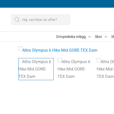
Hoppa
till
Produktsökning
innehåll
Ortopediska inlägg
Skor
S