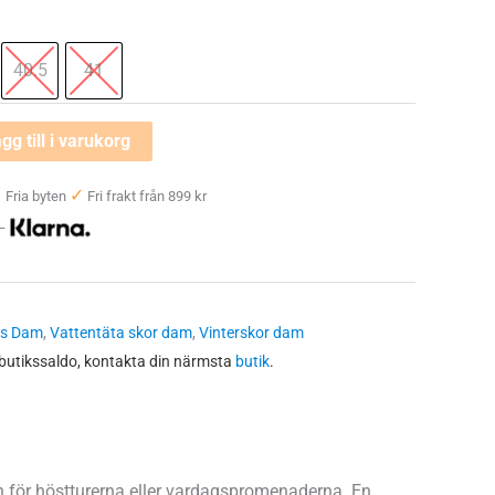
40.5
41
gg till i varukorg
✓
✓
Fria byten
Fri frakt från 899 kr
 —
ts Dam
,
Vattentäta skor dam
,
Vinterskor dam
 butikssaldo, kontakta din närmsta
butik
.
n för höstturerna eller vardagspromenaderna. En