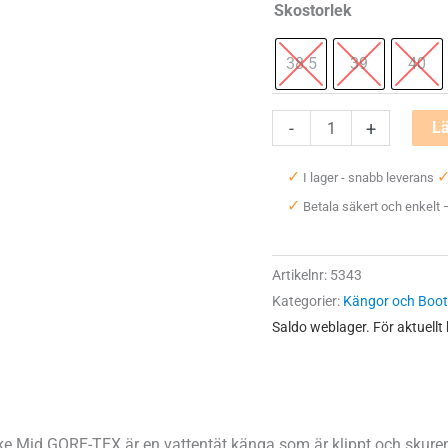
Skostorlek
38.5
39
40
Altra
-
+
Lä
Olympus
✓
I lager - snabb leverans
6
✓
Betala säkert och enkelt
Hike
Mid
GORE-
Artikelnr:
5343
TEX
Kategorier:
Kängor och Boo
Dam
Saldo weblager. För aktuellt
mängd
ke Mid GORE-TEX är en vattentät känga som är klippt och skure