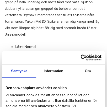
grepp på hala underlag och motstånd mot väta. Sjutton
dubbar i yttersulan ger greppet du behöver och det
vattentäta DrymaxX membranet ser till att fötterna hålls
torra i snön. Yukon Mid DX Spike är en smidig känga med låg
vikt som lämpar sig bäst för dig med normalt breda fötter.
Unisexmodell.
Läst:
Normal
Material:
Vattentätt DrymaxX membran
Butiker:
Stockholm Odengatan
,
Stockholm Hornstull
,
Samtycke
Information
Om
Stockholm Sickla
,
Stockholm Storgatan
,
Umeå
,
Uppsala
,
Örnsköldsvik
,
Östersund
Denna webbplats använder cookies
Vi använder cookies för att anpassa innehållet och
Recensioner
annonserna till användarna, tillhandahålla funktioner för
sociala medier och analysera vår trafik. Vi