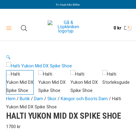
Hoppa
Fri frakt från 899kr
till
innehåll
0
kr
🔍
Hem
/
Butik
/
Dam
/
Skor
/
Kängor och Boots Dam
/ Halti
Yukon Mid DX Spike Shoe
HALTI YUKON MID DX SPIKE SHOE
1700
kr