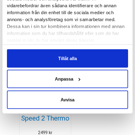
vidarebefordrar även sådana identifierare och annan
Besökta produkter
information från din enhet till de sociala medier och
annons- och analysföretag som vi samarbetar med.
Dessa kan i sin tur kombinera informationen med annan
information som du har tillhandahållit eller som de har
samlat in när du har använt deras tjänster.
Halti Buli Low 2
DX Freelock
Tillåt alla
Friktionssko
1500
kr
Anpassa
Avvisa
Merrell Moab
Speed 2 Thermo
Mid WP Spike
2499
kr