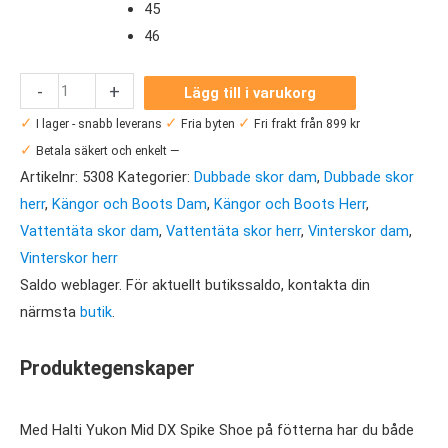
45
46
Halti
-
+
Lägg till i varukorg
Yukon
✓
✓
✓
I lager - snabb leverans
Fria byten
Fri frakt från 899 kr
Mid
✓
Betala säkert och enkelt —
DX
Artikelnr:
5308
Kategorier:
Dubbade skor dam
,
Dubbade skor
Spike
herr
,
Kängor och Boots Dam
,
Kängor och Boots Herr
,
Shoe
Vattentäta skor dam
,
Vattentäta skor herr
,
Vinterskor dam
,
mängd
Vinterskor herr
Saldo weblager. För aktuellt butikssaldo, kontakta din
närmsta
butik
.
Produktegenskaper
Med Halti Yukon Mid DX Spike Shoe på fötterna har du både