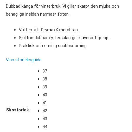
Dubbad känga för vinterbruk. Vi gillar skarpt den mjuka och
behagliga insidan närmast foten.
Vattentätt DrymaxX membran.
Sjutton dubbar i yttersulan ger suveränt grepp.
Praktisk och smidig snabbsnörning.
Visa storleksguide
37
38
39
40
41
Skostorlek
42
43
44