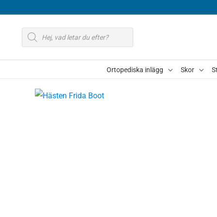
Hoppa
till
Produktsökning
innehåll
Ortopediska inlägg
Skor
S