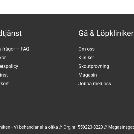
tjänst
Gå & Löpklinike
a frågor – FAQ
Om oss
kor
Kliniker
tetspolicy
Skoutprovning
änst
Magasin
kort
Jobba med oss
iken - Vi behandlar alla olika // Org.nr: 559223-8223 // Magasinsg