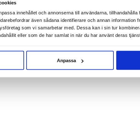
cookies
npassa innehållet och annonserna till användarna, tillhandahålla 
idarebefordrar även sådana identifierare och annan information frå
 en liten klack. Yttersula i gummi som ger bra grepp och god sli
ysföretag som vi samarbetar med. Dessa kan i sin tur kombine
dahållit eller som de har samlat in när du har använt deras tjänst
 rymligt isteg.
, bred
Anpassa
der