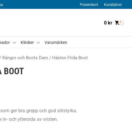
na
Presentkort
Kundtjänst
0
kr
kador
Kliniker
Varumärken
/
Kängor och Boots Dam
/ Hästen Frida Boot
A BOOT
som ger bra grepp och god slitstyrka.
in- och yttersida av vristen.