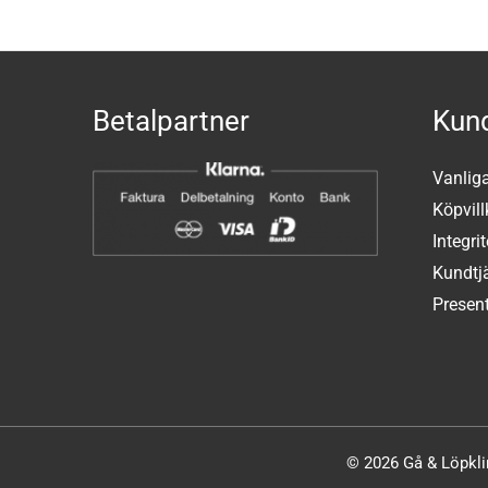
Betalpartner
Kund
Vanlig
Köpvill
Integri
Kundtj
Present
© 2026 Gå & Löpklin