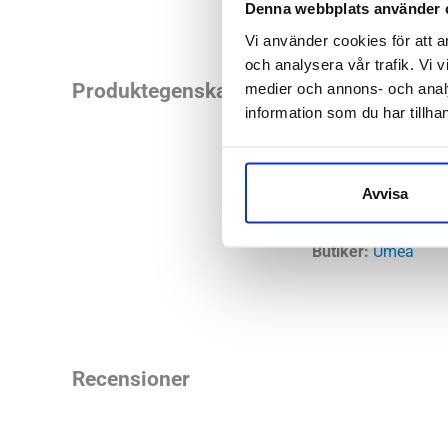
Denna webbplats använder 
Vi använder cookies för att a
och analysera vår trafik. Vi v
Allvädersstövel med
Produktegenskaper
medier och annons- och anal
information som du har tillhan
vristen ger skon ett
Läst:
Normal
Avvisa
Material:
Lä
Butiker:
Umeå
Recensioner