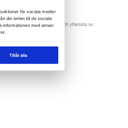
funktioner för sociala medier
n din enhet till de sociala
tstyrka. Dragkedja på både in- och yttersida av
ra informationen med annan
er.
Tillåt alla