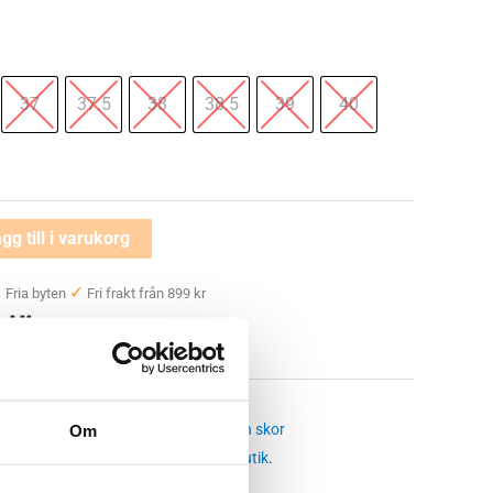
37
37.5
38
38.5
39
40
gg till i varukorg
✓
✓
Fria byten
Fri frakt från 899 kr
 —
ängor och Boots Dam
Om
642
,
hästen
,
hästen frida boot
,
hästen skor
 butikssaldo, kontakta din närmsta
butik
.