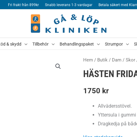
Fri frakt från 899kr
Snabb leverans 1-3 vardagar
Betala säkert med Klar
töd & skydd
Tillbehör
Behandlingspaket
Strumpor
S
Hem
/
Butik
/
Dam
/
Skor
HÄSTEN FRID
1750
kr
Allvädersstövel.
Yttersula i gummi 
Dragkedja på både 