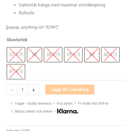
Vattentät känga med maximal stötdämpning
Rullsula
[popup_anything id=”9299″]
Skostorlek
37 1/3
38
38 2/3
39 1/3
40
40 2/3
41 1/3
Hoka
-
+
Lägg till i varukorg
One
✓
✓
✓
One
I lager - snabb leverans
Fria byten
Fri frakt från 899 kr
✓
Kaha
Betala säkert och enkelt —
GTX
Dam
Artikelnr:
5188