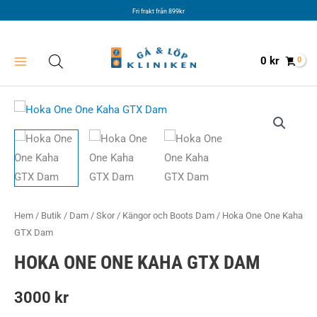
Hoppa
Fri frakt från 899kr
till
innehåll
0
kr
Hem
/
Butik
/
Dam
/
Skor
/
Kängor och Boots Dam
/ Hoka One One Kaha
GTX Dam
HOKA ONE ONE KAHA GTX DAM
3000
kr