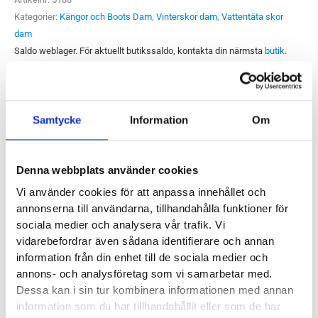
mängd
Kategorier:
Kängor och Boots Dam
,
Vinterskor dam
,
Vattentäta skor
dam
Saldo weblager. För aktuellt butikssaldo, kontakta din närmsta
butik
.
Produktegenskaper
Samtycke
Information
Om
Kaha kommer från det polynesiska språket Māori och
Denna webbplats använder cookies
översätts bäst till styrka/stöd. Och det är precis hur vi
Vi använder cookies för att anpassa innehållet och
upplever Hoka One One Kaha GTX. Maximalt stötdämpad,
annonserna till användarna, tillhandahålla funktioner för
underbart rull och god stabilitet. Självklart vattentät ovandel
sociala medier och analysera vår trafik. Vi
och med en slitsula från Vibram som ger gott grepp. Behövs
vidarebefordrar även sådana identifierare och annan
något mer? Nej.
information från din enhet till de sociala medier och
annons- och analysföretag som vi samarbetar med.
Läst:
Normal
Dessa kan i sin tur kombinera informationen med annan
information som du har tillhandahållit eller som de har
Material:
Vattentätt membran, nubuck