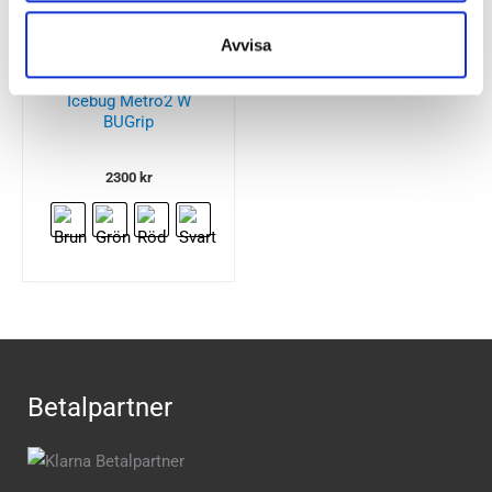
Besökta produkter
Avvisa
Icebug Metro2 W
BUGrip
2300
kr
Betalpartner