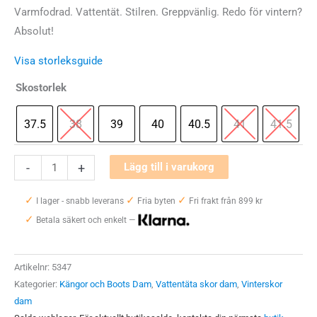
Varmfodrad. Vattentät. Stilren. Greppvänlig. Redo för vintern?
Absolut!
Visa storleksguide
Skostorlek
37.5
38
39
40
40.5
41
41.5
Icebug
-
+
Lägg till i varukorg
Adak
✓
✓
✓
ReWool
I lager - snabb leverans
Fria byten
Fri frakt från 899 kr
✓
NT
Betala säkert och enkelt —
mängd
Artikelnr:
5347
Kategorier:
Kängor och Boots Dam
,
Vattentäta skor dam
,
Vinterskor
dam