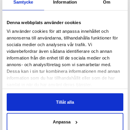
Samtycke
Information
Om
design/karaktär är Icebug
Adak ReWool NT en känga som du
kommer vilja använda både på promenader, i stan och till
vardags. En riktig vinterfavorit!
Denna webbplats använder cookies
Vi använder cookies för att anpassa innehållet och
Läst:
Normal, bred
annonserna till användarna, tillhandahålla funktioner för
sociala medier och analysera vår trafik. Vi
Material:
Vattentätt membran (BUGDri), läder och skaft
vidarebefordrar även sådana identifierare och annan
i filtad merinoull.
information från din enhet till de sociala medier och
Icebugs artikelnummer:
F0430001
annons- och analysföretag som vi samarbetar med.
Dessa kan i sin tur kombinera informationen med annan
Kliniker:
Umeå
,
Uppsala
,
Örnsköldsvik
,
Östersund
information som du har tillhandahållit eller som de har
samlat in när du har använt deras tjänster.
Recensioner
Tillåt alla
Anpassa