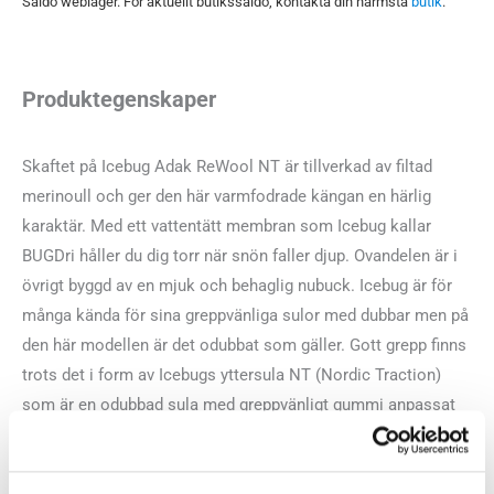
Saldo weblager. För aktuellt butikssaldo, kontakta din närmsta
butik
.
Produktegenskaper
Skaftet på Icebug Adak ReWool NT är tillverkad av filtad
merinoull och ger den här varmfodrade kängan en härlig
karaktär. Med ett vattentätt membran som Icebug kallar
BUGDri håller du dig torr när snön faller djup. Ovandelen är i
övrigt byggd av en mjuk och behaglig nubuck. Icebug är för
många kända för sina greppvänliga sulor med dubbar men på
den här modellen är det odubbat som gäller. Gott grepp finns
trots det i form av Icebugs yttersula NT (Nordic Traction)
som är en odubbad sula med greppvänligt gummi anpassat
för ett nordiskt klimat.
Med varm isolering, vattentätt membran och stilren