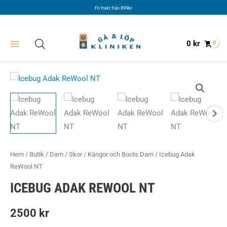
Hoppa
Fri frakt från 899kr
till
innehåll
0
kr
Hem
/
Butik
/
Dam
/
Skor
/
Kängor och Boots Dam
/ Icebug Adak
ReWool NT
ICEBUG ADAK REWOOL NT
2500
kr