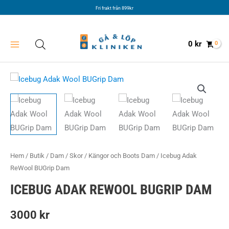
Hoppa
Fri frakt från 899kr
till
innehåll
0
kr
Hem
/
Butik
/
Dam
/
Skor
/
Kängor och Boots Dam
/ Icebug Adak
ReWool BUGrip Dam
ICEBUG ADAK REWOOL BUGRIP DAM
3000
kr