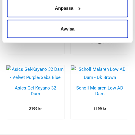
Icebug Speed2 BUGrip
Icebug Adak ReWool
Anpassa
Dam
Michelin Dam
2200
kr
2500
kr
Avvisa
Asics Gel-Kayano 32
Scholl Malaren Low AD
Dam
Dam
2199
kr
1199
kr