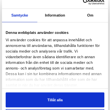
Läst:
Normal
Material:
Nubuck-läder och vattentätt membran
Samtycke
Information
Om
Antal dubbar:
17 stycken BUGrip dubbar under varje
fot.
Denna webbplats använder cookies
Butiker:
Umeå
Vi använder cookies för att anpassa innehållet och
annonserna till användarna, tillhandahålla funktioner för
sociala medier och analysera vår trafik. Vi
Recensioner
vidarebefordrar även sådana identifierare och annan
information från din enhet till de sociala medier och
annons- och analysföretag som vi samarbetar med.
Dessa kan i sin tur kombinera informationen med annan
information som du har tillhandahållit eller som de har
samlat in när du har använt deras tjänster.
Besökta produkter
Tillåt alla