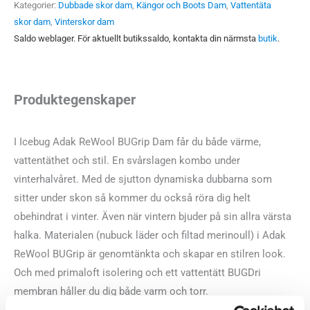
Kategorier:
Dubbade skor dam
,
Kängor och Boots Dam
,
Vattentäta
skor dam
,
Vinterskor dam
Saldo weblager. För aktuellt butikssaldo, kontakta din närmsta
butik
.
Produktegenskaper
I Icebug Adak ReWool BUGrip Dam får du både värme,
vattentäthet och stil. En svårslagen kombo under
vinterhalvåret. Med de sjutton dynamiska dubbarna som
sitter under skon så kommer du också röra dig helt
obehindrat i vinter. Även när vintern bjuder på sin allra värsta
halka. Materialen (nubuck läder och filtad merinoull) i Adak
ReWool BUGrip är genomtänkta och skapar en stilren look.
Och med primaloft isolering och ett vattentätt BUGDri
membran håller du dig både varm och torr.