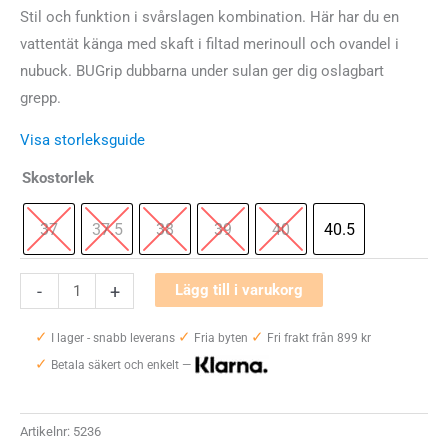
Stil och funktion i svårslagen kombination. Här har du en
vattentät känga med skaft i filtad merinoull och ovandel i
nubuck. BUGrip dubbarna under sulan ger dig oslagbart
grepp.
Visa storleksguide
Skostorlek
37
37.5
38
39
40
40.5
Icebug
-
+
Lägg till i varukorg
Adak
✓
✓
✓
ReWool
I lager - snabb leverans
Fria byten
Fri frakt från 899 kr
✓
BUGrip
Betala säkert och enkelt —
Dam
mängd
Artikelnr:
5236