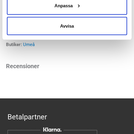
Anpassa
Varmfodrad:
200 gram isolering ger
komforttemperatur ned till -32°C
Isolerad i sulan:
håller markkylan borta
Avvisa
Keen artikelnummer:
1013212
Butiker:
Umeå
Recensioner
Betalpartner