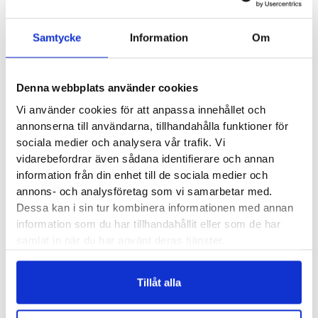
Vattentäta skor dam
Saldo weblager. För aktuellt butikssaldo, kontakta din närmsta
butik
.
Samtycke
Information
Om
Produktegenskaper
Denna webbplats använder cookies
Vi använder cookies för att anpassa innehållet och
Keen Revel III Waterproof Winter Boot är en av våra varmaste
annonserna till användarna, tillhandahålla funktioner för
vinterkängor. Rejält varmfodrad och med en isolerande
sociala medier och analysera vår trafik. Vi
vidarebefordrar även sådana identifierare och annan
mellansula för att även hålla kylan från backen borta.
information från din enhet till de sociala medier och
Tillsammans med det vattentäta membranet, som håller dig
annons- och analysföretag som vi samarbetar med.
torr de snöiga dagarna, är det här en känga för hela vintern.
Dessa kan i sin tur kombinera informationen med annan
Lästen är bred så den är ett bra alternativ för dig som trivs
information som du har tillhandahållit eller som de har
med lite extra utrymme i skorna eller om du har något
samlat in när du har använt deras tjänster.
bredare fötter.
Tillåt alla
Läst:
Normal, bred
Material:
Skinn + vattentätt membran