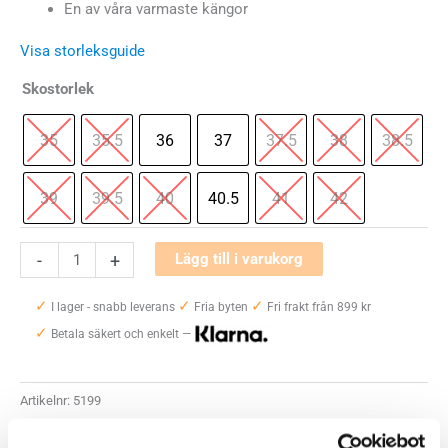
En av våra varmaste kängor
Visa storleksguide
Skostorlek
35
35.5
36
37
37.5
38
38.5
39
39.5
40
40.5
41
42
Keen
-
+
Lägg till i varukorg
Revel
✓
✓
✓
III
I lager - snabb leverans
Fria byten
Fri frakt från 899 kr
✓
Waterproof
Betala säkert och enkelt —
Winter
Boot
Artikelnr:
5199
mängd
Kategorier:
Kängor och Boots Dam
,
Vinterskor dam
,
Breda skor dam
,