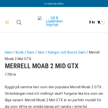
Hoppa
Fri frakt från 899kr
till
innehåll
0
kr
Hem
/
Butik
/
Dam
/
Skor
/
Kängor och Boots Dam
/ Merrell
Moab 2 Mid GTX
MERRELL MOAB 2 MID GTX
1700
kr
Byggd på samma läst som den populära Merrell Moab 2 GTX.
Vinterkängan med ett midhögt skaft fungerar lika bra som sin
låga variant. Merrell Moab 2 Mid GTX är en perfekt modell för
dig som vill ha en smidig känga att vandra i vintertid.