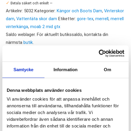
✓
Betala säkert och enkelt —
Mid
Artikelnr:
5032
Kategorier:
Kängor och Boots Dam
,
Vinterskor
GTX
dam
,
Vattentäta skor dam
Etiketter:
gore-tex
,
merrell
,
merrell
mängd
vinterkänga
,
moab 2 mid gtx
Saldo weblager. För aktuellt butikssaldo, kontakta din
närmsta
butik
.
Produktegenskaper
Samtycke
Information
Om
Läst:
Normal
Material:
Gore-Tex, syntet
Denna webbplats använder cookies
Butiker:
Umeå
Vi använder cookies för att anpassa innehållet och
annonserna till användarna, tillhandahålla funktioner för
sociala medier och analysera vår trafik. Vi
vidarebefordrar även sådana identifierare och annan
MERRELL
information från din enhet till de sociala medier och