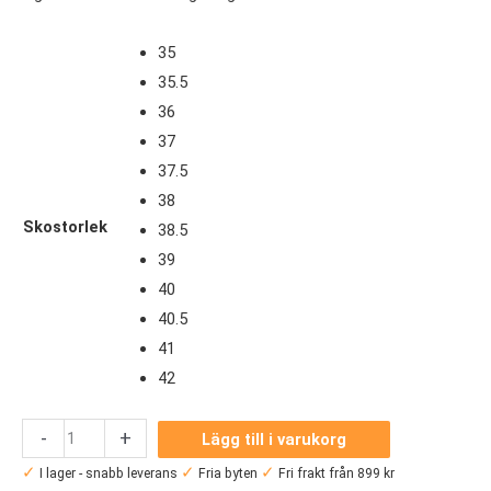
35
35.5
36
37
37.5
38
Skostorlek
38.5
39
40
40.5
41
42
Merrell
-
+
Lägg till i varukorg
Moab
✓
✓
✓
I lager - snabb leverans
Fria byten
Fri frakt från 899 kr
2