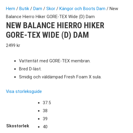
Hem
/
Butik
/
Dam
/
Skor
/
Kängor och Boots Dam
/ New
Balance Hierro Hiker GORE-TEX Wide (D) Dam
NEW BALANCE HIERRO HIKER
GORE-TEX WIDE (D) DAM
2499
kr
Vattentät med GORE-TEX membran.
Bred D-läst.
Smidig och väldämpad Fresh Foam X sula.
Visa storleksguide
37.5
38
39
Skostorlek
40