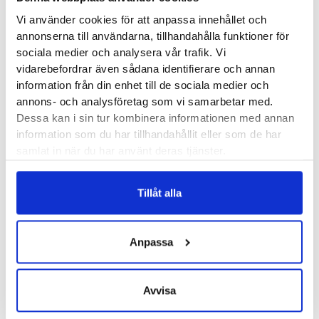
Lika fint som den skyddar dig i skog och mark ger den fint
Vi använder cookies för att anpassa innehållet och
avlastande dämpning på asfalt och hårdare underlag. Med
annonserna till användarna, tillhandahålla funktioner för
New Blance Fresh Foam X som dämpande material i
sociala medier och analysera vår trafik. Vi
mellansulan och en grövre yttersula är du redo för både långa
vidarebefordrar även sådana identifierare och annan
och korta turer.
information från din enhet till de sociala medier och
annons- och analysföretag som vi samarbetar med.
Den här versionen av Hierro Hiker GORE-TEX är byggd på en
Dessa kan i sin tur kombinera informationen med annan
information som du har tillhandahållit eller som de har
bredare D-läst och passar bäst för dig som söker lite mer
samlat in när du har använt deras tjänster.
utrymme eller har något bredare fötter.
Tillåt alla
Läst:
Normal, bred
Material:
Mocka, mesh och vattentätt GORE-TEX
membran
Anpassa
Fotvalv:
Normala, höga, låga
Altras artikelnummer:
WTHIMCv9
Avvisa
Butiker:
Umeå