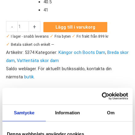
40.5
41
New
-
+
Lägg till i varukorg
Balance
✓
✓
✓
I lager - snabb leverans
Fria byten
Fri frakt från 899 kr
Hierro
✓
Betala säkert och enkelt —
Hiker
Artikelnr:
5374
Kategorier:
Kängor och Boots Dam
,
Breda skor
GORE-
dam
,
Vattentäta skor dam
TEX
Saldo weblager. För aktuellt butikssaldo, kontakta din
Wide
närmsta
butik
.
(D)
Dam
Produktegenskaper
mängd
New Balance Hierro Hiker GORE-TEX Wide ger behaglig
Samtycke
Information
Om
stötdämpning och ett vattentätt membran. Det är en perfekt
känga för dig som är aktiv och rör dig mycket i varierad miljö.
Denna webbplats använder cookies