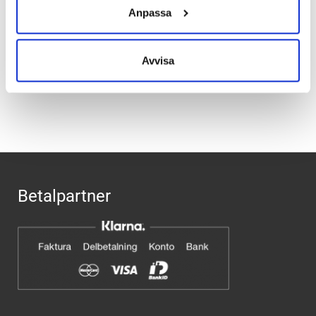
Material:
Läder
Anpassa
Fotvalv:
Normala, höga, låga
Avvisa
Recensioner
Betalpartner