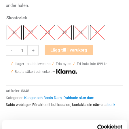
under hälen.
Skostorlek
36
37
38
39
40
41
Soft
-
+
Lägg till i varukorg
Comfort
✓
✓
✓
Sunberry
I lager - snabb leverans
Fria byten
Fri frakt från 899 kr
✓
Brodd
Betala säkert och enkelt —
Dam
mängd
Artikelnr:
5345
Kategorier:
Kängor och Boots Dam
,
Dubbade skor dam
Saldo weblager. För aktuellt butikssaldo, kontakta din närmsta
butik
.