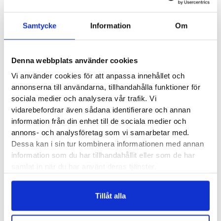
Produktegenskaper
Samtycke
Information
Om
Soft Comfort Sunberry Brodd är en praktisk vintersko med
utfällbar brodd under hälen. Med ett enkelt handlag fäller du
ut brodden vid behov och lika enkelt fäller du tillbaks den när
Denna webbplats använder cookies
du rör din inomhus eller inte besväras av samma halka.
Vi använder cookies för att anpassa innehållet och
Söker du en stilig, praktisk vinterkänga med goda möjligheter
annonserna till användarna, tillhandahålla funktioner för
att ha ett bra grepp när halkan slår till? Då är Soft Comfort
sociala medier och analysera vår trafik. Vi
vidarebefordrar även sådana identifierare och annan
Sunberry en sko som skall stå på din radar.
information från din enhet till de sociala medier och
annons- och analysföretag som vi samarbetar med.
Ovandelen i läder är mjuk och följsam, invändigt är den lätt
Dessa kan i sin tur kombinera informationen med annan
varmfodrad. Du kliver enkelt i och ur den tack vare de
information som du har tillhandahållit eller som de har
praktiska dragkedjorna på in och utsidan av skaftet.
samlat in när du har använt deras tjänster.
Den utfällbara brodden är svart.
Tillåt alla
Läst:
Bred