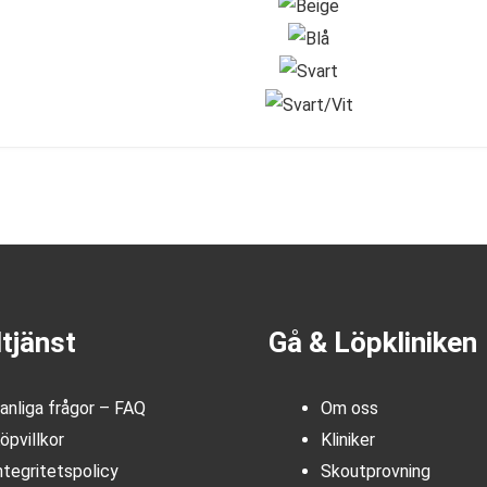
tjänst
Gå & Löpkliniken
anliga frågor – FAQ
Om oss
öpvillkor
Kliniker
ntegritetspolicy
Skoutprovning