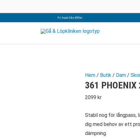
Fri frakt från 899kr
Hem
/
Butik
/
Dam
/
Sko
361 PHOENIX 
2099
kr
Stabil nog för långpass, 
dig med behov av ett pr
dämpning.