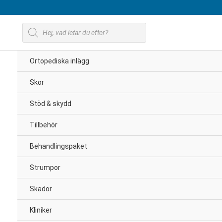
Hoppa
till
Produktsökning
innehåll
Ortopediska inlägg
Skor
Stöd & skydd
Tillbehör
Behandlingspaket
Strumpor
Skador
Kliniker