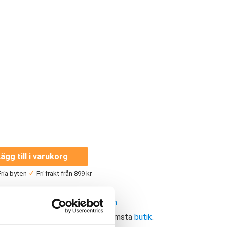
ägg till i varukorg
✓
ria byten
Fri frakt från 899 kr
—
r:
Breda skor dam
,
Löparskor dam
ellt butikssaldo, kontakta din närmsta
butik
.