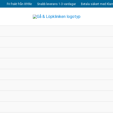
Fri frakt från 899kr
Snabb leverans 1-3 vardagar
Betala säkert med Klar