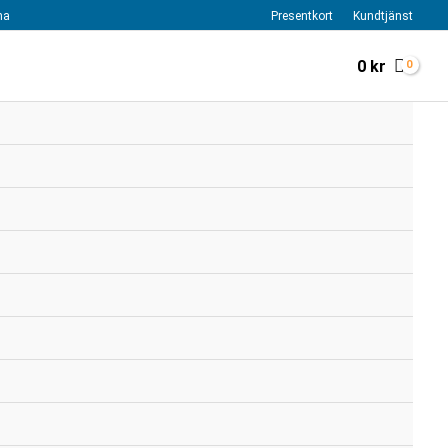
na
Presentkort
Kundtjänst
0
kr