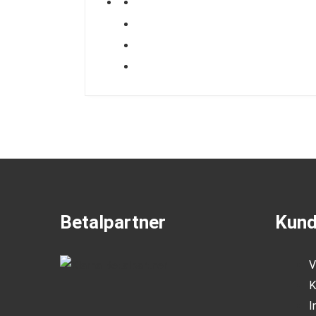
Betalpartner
Kund
V
K
I