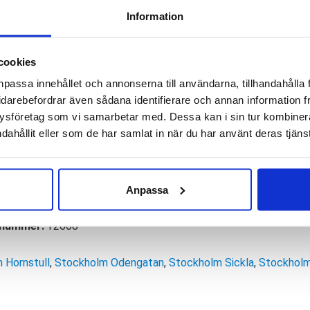
Information
mängd
 löparsko byggd med en relativt bred botten som ger god stabili
h ger en behaglig löpkänsla. Phoenix 2 är för dig som vill ha en 
cookies
den som en kanonbra mängdträningssko för asfalt och andra plana 
npassa innehållet och annonserna till användarna, tillhandahålla 
idarebefordrar även sådana identifierare och annan information frå
ysföretag som vi samarbetar med. Dessa kan i sin tur kombine
mala, låga, höga
dahållit eller som de har samlat in när du har använt deras tjänst
ronation
 mm – Framfot 20 mm
Anpassa
p:
8 mm
lnummer:
Y2668
 Hornstull
,
Stockholm Odengatan
,
Stockholm Sickla
,
Stockholm