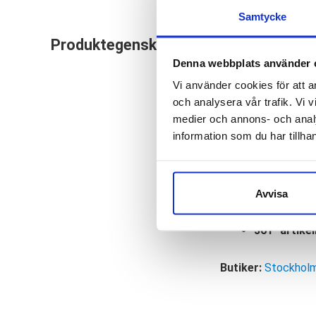
Samtycke
361 Phoenix 2 är en
Produktegenskaper
vikten hålls ned oc
Denna webbplats använder 
stabilitet. Vi ser 
Vi använder cookies för att a
och analysera vår trafik. Vi v
Läst:
Bred
medier och annons- och anal
Fotvalv:
Nor
information som du har tillhan
Stabilitet:
P
Vikt:
216 g
Höjd:
Häl 28
Avvisa
Häl-tå drop
361° artike
Butiker:
Stockholm