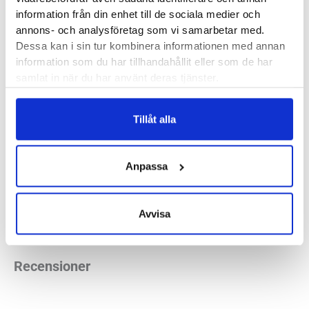
information från din enhet till de sociala medier och
intervall- och tempopass. Vid de passen föredrar vi en lättare
annons- och analysföretag som vi samarbetar med.
modell. Men som sagt, det primära för Solarglide är
Dessa kan i sin tur kombinera informationen med annan
distanspass och normalt tempo.
information som du har tillhandahållit eller som de har
samlat in när du har använt deras tjänster.
Läst:
Normal
Fotvalv:
Normala
Tillåt alla
Vikt:
??? g
Höjd:
Häl 36 mm – Framfot 26 mm
Häl-tå dropp:
10 mm
Anpassa
Butiker:
Stockholm Hornstull
,
Stockholm Odengatan
,
Avvisa
Stockholm Storgatan
,
Umeå
,
Uppsala
,
Östersund
Recensioner