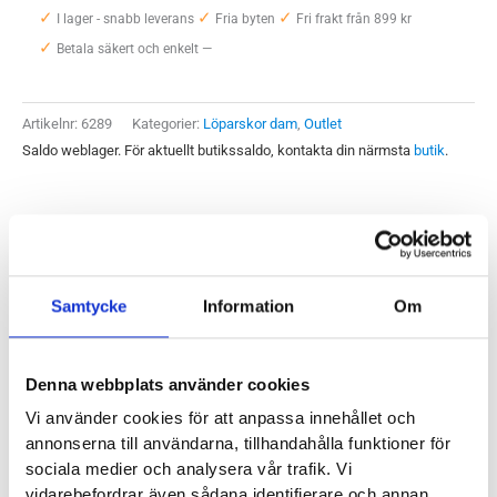
✓
✓
✓
5
I lager - snabb leverans
Fria byten
Fri frakt från 899 kr
✓
Dam
Betala säkert och enkelt —
mängd
Artikelnr:
6289
Kategorier:
Löparskor dam
,
Outlet
Saldo weblager. För aktuellt butikssaldo, kontakta din närmsta
butik
.
Produktegenskaper
Samtycke
Information
Om
Adidas Solarglide 5 är en löparsko som vi tycker fungerar
allra bäst på långa pass. Den är väl stötdämpad och ger god
komfort och skydd även på de längsta passen. Solarglide 5
Denna webbplats använder cookies
är helt klart en mängdträningssko som kommer klara många
Vi använder cookies för att anpassa innehållet och
mil på en rad varierade underlag men där asfalt och grus
annonserna till användarna, tillhandahålla funktioner för
kommer vara det primära du springer på. Vi upplever att
sociala medier och analysera vår trafik. Vi
modellen blir lite tung de gånger vi haft den på snabbare
vidarebefordrar även sådana identifierare och annan