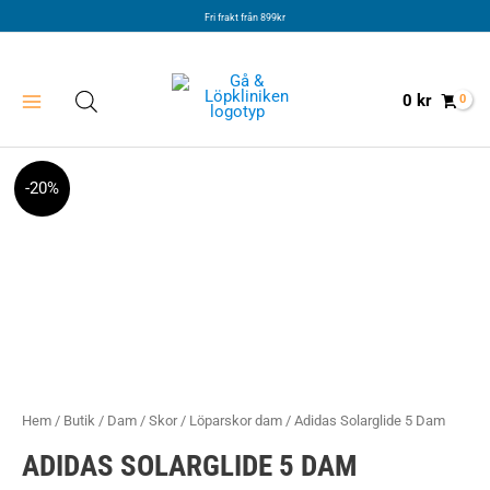
Hoppa
Fri frakt från 899kr
till
innehåll
0
kr
-20%
Hem
/
Butik
/
Dam
/
Skor
/
Löparskor dam
/ Adidas Solarglide 5 Dam
ADIDAS SOLARGLIDE 5 DAM