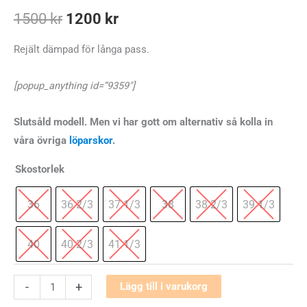
Det
Det
1500
kr
1200
kr
ursprungliga
nuvarande
Rejält dämpad för långa pass.
priset
priset
[popup_anything id=”9359″]
var:
är:
Slutsåld modell. Men vi har gott om alternativ så kolla in
1500 kr.
1200 kr.
våra övriga
löparskor
.
Skostorlek
36
36 2/3
37 1/3
38
38 2/3
39 1/3
40
40 2/3
41 1/3
Adidas
-
+
Lägg till i varukorg
Solarglide