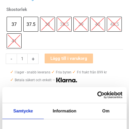
Skostorlek
37
37.5
38
38.5
39
40
40.5
41
Altra
-
+
Lägg till i varukorg
Paradigm
✓
✓
✓
7
I lager - snabb leverans
Fria byten
Fri frakt från 899 kr
✓
Dam
Betala säkert och enkelt —
mängd
Artikelnr:
6456
Kategorier:
Breda skor dam
,
Löparskor dam
Saldo weblager. För aktuellt butikssaldo, kontakta din närmsta
butik
.
Samtycke
Information
Om