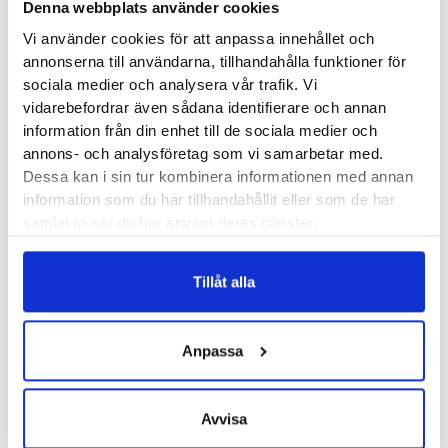
Produktegenskaper
Denna webbplats använder cookies
Vi använder cookies för att anpassa innehållet och
annonserna till användarna, tillhandahålla funktioner för
Sjunde versionen av Altra Paradigm håller kvar vid de fina
sociala medier och analysera vår trafik. Vi
egenskaper som bidragit till den här modellens popularitet:
vidarebefordrar även sådana identifierare och annan
mycket dämpning, stabilitet för dig som pronerar, något
information från din enhet till de sociala medier och
bredare läst och noll millimeter häl-tå dropp. Det är utan
annons- och analysföretag som vi samarbetar med.
Dessa kan i sin tur kombinera informationen med annan
tvekan en sko som klarar långa distanser och gör sig allra
information som du har tillhandahållit eller som de har
bäst där men som samtidigt inte gör bort sig när tempot
samlat in när du har använt deras tjänster.
ökas en aning.
Läst:
Normal, bred
Tillåt alla
Fotvalv:
Normala, höga, låga
Vikt:
232 g
Anpassa
Höjd:
Häl 30 mm – Framfot 30 mm
Häl-tå dropp:
0mm
Altras artikelnummer:
AL0A82CG
Avvisa