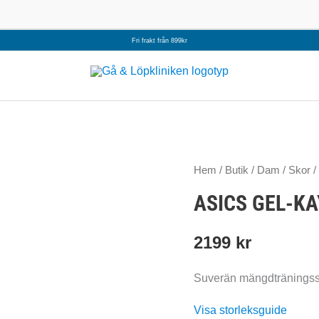
Fri frakt från 899kr
Hem
/
Butik
/
Dam
/
Skor
/
ASICS GEL-K
2199
kr
Suverän mängdträningssk
Visa storleksguide