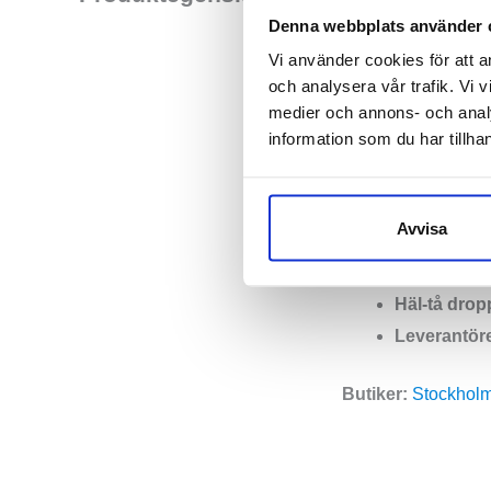
Plus och FF Blast 
Denna webbplats använder 
pass. Gel-Kayano 3
Vi använder cookies för att a
och bekväm avlast
och analysera vår trafik. Vi v
medier och annons- och anal
information som du har tillhan
Läst:
Norma
Fotvalv:
Låg
Stabilitet:
Pr
Avvisa
Vikt:
259 g
Höjd:
Häl 4
Häl-tå drop
Leverantör
Butiker:
S
tockholm