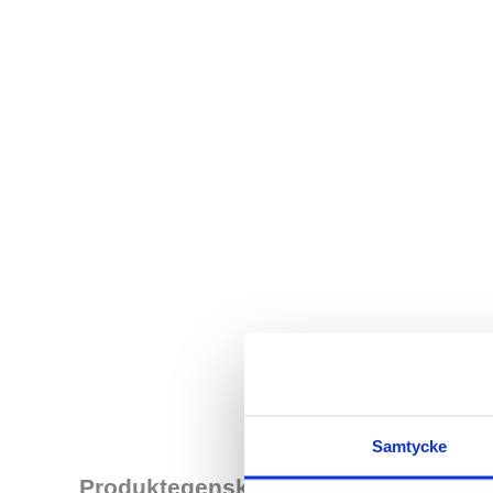
Samtycke
Med energigivande 
Produktegenskaper