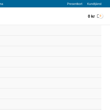
rna
Presentkort
Kundtjänst
0
kr