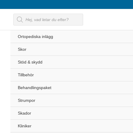
Hoppa
till
Produktsökning
innehåll
Ortopediska inlägg
Skor
Stöd & skydd
Tillbehör
Behandlingspaket
Strumpor
Skador
Kliniker