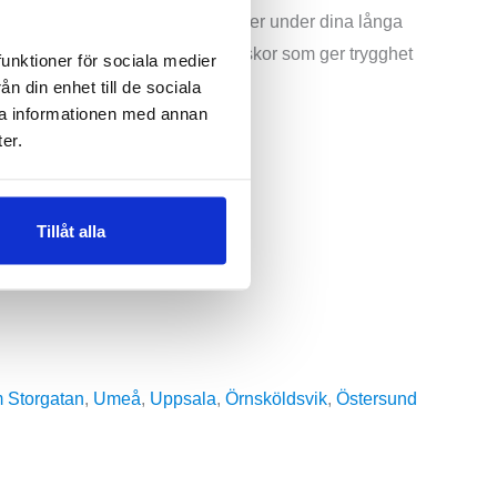
h energiåtergivningen du behöver under dina långa
erar den till löpare som söker skor som ger trygghet
funktioner för sociala medier
n din enhet till de sociala
ra informationen med annan
er.
Tillåt alla
 Storgatan
,
Umeå
,
Uppsala
,
Örnsköldsvik
,
Östersund