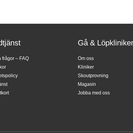
tjänst
Gå & Löpklinike
a frågor – FAQ
Om oss
kor
Kliniker
tetspolicy
Skoutprovning
änst
Magasin
tkort
Jobba med oss