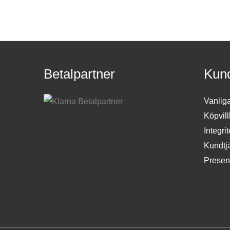
Betalpartner
Kund
Vanlig
Köpvill
Integri
Kundtj
Presen