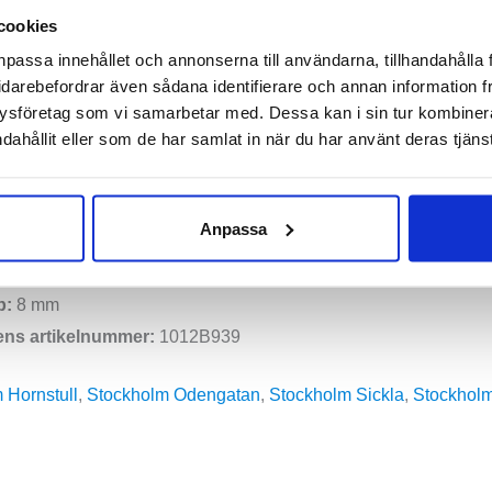
Max skum kombinerat i mellansulan som ger stötdämpningen oc
cookies
3 bibehåller de fina egenskaper som gör att vi gärna rekommend
npassa innehållet och annonserna till användarna, tillhandahålla 
ning.
idarebefordrar även sådana identifierare och annan information frå
ysföretag som vi samarbetar med. Dessa kan i sin tur kombine
dahållit eller som de har samlat in när du har använt deras tjänst
l
a, normala, höga
onation
Anpassa
0 mm – Framfot 32 mm
p:
8 mm
ens artikelnummer:
1012B939
 Hornstull
,
Stockholm Odengatan
,
Stockholm Sickla
,
Stockholm