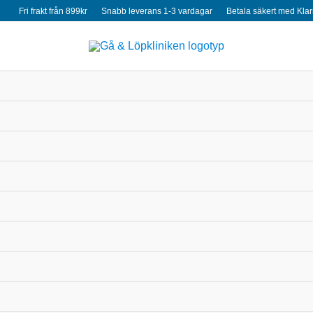
Fri frakt från 899kr
Snabb leverans 1-3 vardagar
Betala säkert med Kla