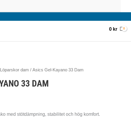
0
kr
Löparskor dam
/ Asics Gel-Kayano 33 Dam
AYANO 33 DAM
o med stötdämpning, stabilitet och hög komfort.