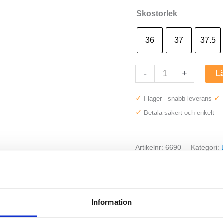
Skostorlek
36
37
37.5
Asics
-
+
Lä
Gel-
✓
✓
I lager - snabb leverans
Kayano
✓
Betala säkert och enkelt 
33
Dam
mängd
Artikelnr:
6690
Kategori:
Saldo weblager. För aktuell
Information
egenskaper och utmärkt stabilitet är Asics Gel-Kayano 33 en u