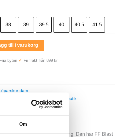
38
39
39.5
40
40.5
41.5
gg till i varukorg
✓
Fria byten
Fri frakt från 899 kr
—
Löparskor dam
t butikssaldo, kontakta din närmsta
butik
.
Om
nderbar löparsko för mängdträning. Den har FF Blast