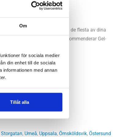
Om
igheten du önskar för att hantera de flesta av dina
idigt ger härlig stabilitet. Vi rekommenderar Gel-
funktioner för sociala medier
n din enhet till de sociala
ra informationen med annan
er.
Tillåt alla
 Storgatan
,
Umeå
,
Uppsala
,
Örnsköldsvik
,
Östersund