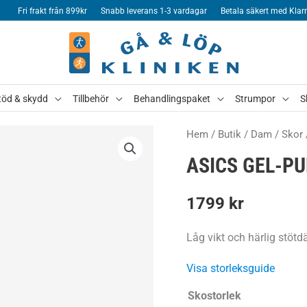
Fri frakt från 899kr
Snabb leverans 1-3 vardagar
Betala säkert med Klar
töd & skydd
Tillbehör
Behandlingspaket
Strumpor
S
Hem
/
Butik
/
Dam
/
Skor
ASICS GEL-P
1799
kr
Låg vikt och härlig stötd
Visa storleksguide
Skostorlek