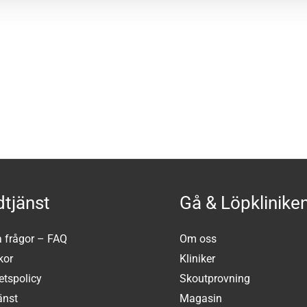
tjänst
Gå & Löpklinike
a frågor – FAQ
Om oss
kor
Kliniker
tetspolicy
Skoutprovning
änst
Magasin