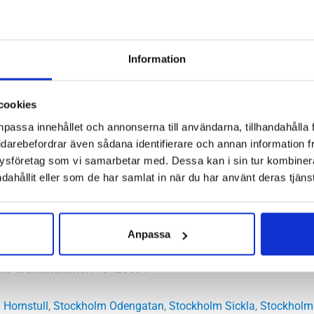
Information
l dina löppass och promenader, Asics Gel-Pursue 11 ger dig allsid
erlag. Det är en följsam och lätt sko med god dämpning som samt
cookies
om har ett neutralt steg.
npassa innehållet och annonserna till användarna, tillhandahålla 
idarebefordrar även sådana identifierare och annan information frå
l
ysföretag som vi samarbetar med. Dessa kan i sin tur kombine
mala, höga
dahållit eller som de har samlat in när du har använt deras tjänst
utral
m – Framfot mm
Anpassa
:
mm
ns artikelnummer:
1012C064
 Hornstull
,
Stockholm Odengatan
,
Stockholm Sickla
,
Stockholm