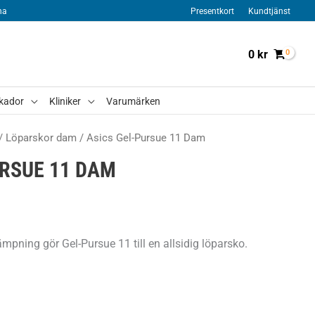
na
Presentkort
Kundtjänst
0
kr
kador
Kliniker
Varumärken
/
Löparskor dam
/ Asics Gel-Pursue 11 Dam
URSUE 11 DAM
ämpning gör Gel-Pursue 11 till en allsidig löparsko.