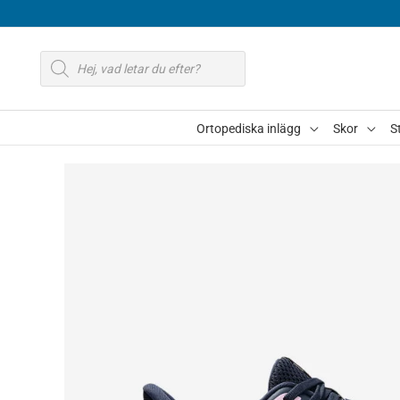
Hoppa
till
Produktsökning
innehåll
Ortopediska inlägg
Skor
S