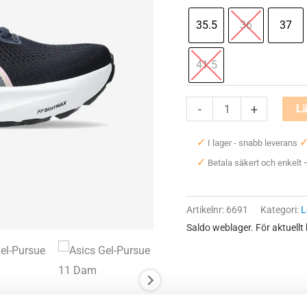
35.5
36
37
41.5
Asics
-
+
Lä
Gel-
✓
I lager - snabb leverans
Pursue
✓
Betala säkert och enkelt
11
Dam
mängd
Artikelnr:
6691
Kategori:
L
Saldo weblager. För aktuellt