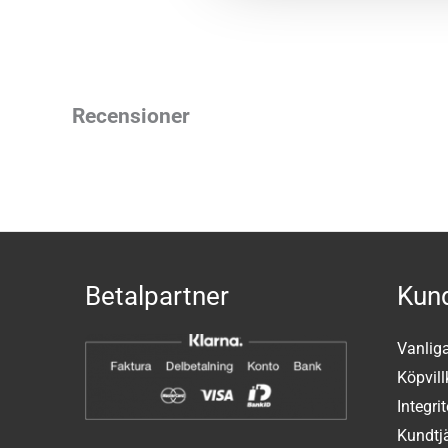
Recensioner
Betalpartner
Kund
Vanlig
Köpvill
Integri
Kundtj