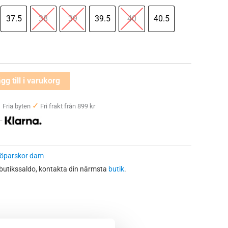
37.5
38
39
39.5
40
40.5
gg till i varukorg
✓
✓
Fria byten
Fri frakt från 899 kr
 —
öparskor dam
 butikssaldo, kontakta din närmsta
butik
.