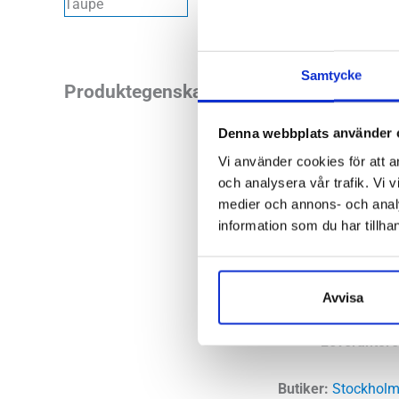
Samtycke
Allt du behöver til
Produktegenskaper
aktiviteter och und
Denna webbplats använder 
Pursue 11 till dig s
Vi använder cookies för att a
och analysera vår trafik. Vi v
Läst:
Norma
medier och annons- och anal
Fotvalv:
Nor
information som du har tillhan
Stabilitet:
Ne
Vikt:
g
Höjd:
Häl m
Avvisa
Häl-tå dropp
Leverantöre
Butiker:
S
tockholm