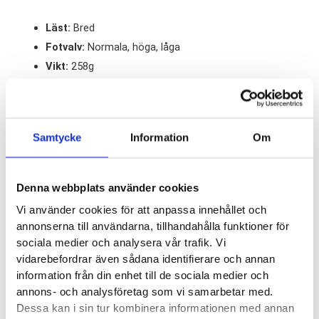
Läst:
Bred
Fotvalv:
Normala, höga, låga
Vikt:
258g
Höjd:
Häl 30mm – Framfot 18mm
Häl-tå dropp:
12mm
Samtycke
Information
Om
Butiker:
Stockholm Hornstull, Stockholm Odengatan,
Stockholm Storgatan, Östersund
Denna webbplats använder cookies
Vi använder cookies för att anpassa innehållet och
BROOKS
annonserna till användarna, tillhandahålla funktioner för
sociala medier och analysera vår trafik. Vi
Brooks historia sträcker sig ända tillbaks till 1914 men det är
vidarebefordrar även sådana identifierare och annan
först 1972 som de kliver in i löparbranschen. Med ett par skor
information från din enhet till de sociala medier och
från Brooks på fötterna tar Yale studenten Frank Shorter
annons- och analysföretag som vi samarbetar med.
Dessa kan i sin tur kombinera informationen med annan
hem marathon distansen på OS i München. Och från