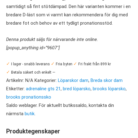
samtidigt så fint stötdämpad. Den här varianten kommer i en
bredare D-läst som vi varmt kan rekommendera för dig med
bredare fot och behov av ett tydligt pronationsstöd.
Denna produkt säljs för närvarande inte online.
[popup_anything id=”9607″]
✓
✓
✓
I lager - snabb leverans
Fria byten
Fri frakt från 899 kr
✓
Betala säkert och enkelt —
Artikelnr:
N/A
Kategorier:
Löparskor dam
,
Breda skor dam
Etiketter:
adrenaline gts 21
,
bred löparsko
,
brooks löparsko
,
brooks pronationssko
Saldo weblager. För aktuellt butikssaldo, kontakta din
närmsta
butik
.
Produktegenskaper