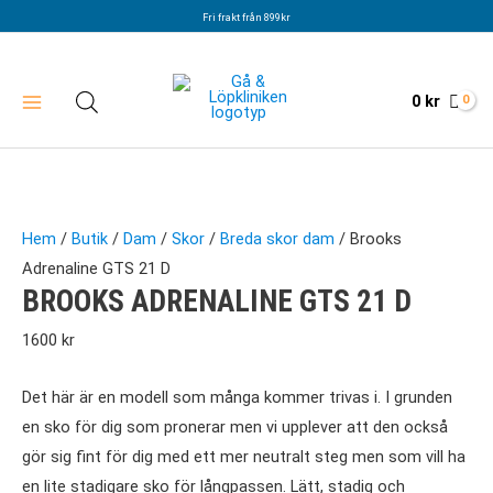
Hoppa
Fri frakt från 899kr
till
innehåll
0
kr
Hem
/
Butik
/
Dam
/
Skor
/
Breda skor dam
/ Brooks
Adrenaline GTS 21 D
BROOKS ADRENALINE GTS 21 D
1600
kr
Det här är en modell som många kommer trivas i. I grunden
en sko för dig som pronerar men vi upplever att den också
gör sig fint för dig med ett mer neutralt steg men som vill ha
en lite stadigare sko för långpassen. Lätt, stadig och