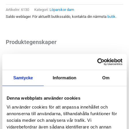
Dam
Artikelnr:
6130
Kategori:
Löparskor dam
mängd
Saldo weblager. För aktuellt butikssaldo, kontakta din närmsta
butik
.
Produktegenskaper
Hoka One One Bondi 7 är den mest stötdämpande modellen i
Hoka One Ones line-up. Förhållandet mellan vikt och
stötdämpning är magnifikt på Bondi och vi törs lova att den
Samtycke
Information
Om
kommer ge dig gott skydd utan att kännas tung även för
löparna som springer ultralopp. Med en uttalad rullsula får du
Denna webbplats använder cookies
en mjuk och skyddande isättning av foten och en klar hjälp
vid avvecklingen av steget. Framfotsproblem, smärtor i
Vi använder cookies för att anpassa innehållet och
annonserna till användarna, tillhandahålla funktioner för
hälarna och värkande knän är bara några av de problem där
sociala medier och analysera vår trafik. Vi
Bondi brukar ge bra avlastning. Finns också i en bredare
vidarebefordrar även sådana identifierare och annan