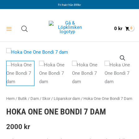
Hoppa
Fri frakt från 899kr
till
innehåll
0
kr
Hem
/
Butik
/
Dam
/
Skor
/
Löparskor dam
/ Hoka One One Bondi 7 Dam
HOKA ONE ONE BONDI 7 DAM
2000
kr