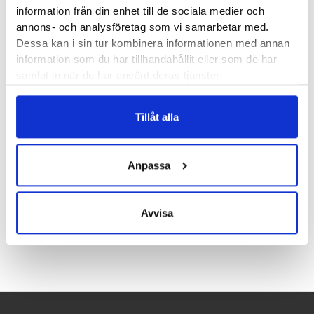
variant,
Hoka One One Bondi 7 Wide Dam
.
information från din enhet till de sociala medier och
annons- och analysföretag som vi samarbetar med.
Läst:
Normal
Dessa kan i sin tur kombinera informationen med annan
Fotvalv:
Normala, låga, höga
information som du har tillhandahållit eller som de har
Vikt:
252 g
samlat in när du har använt deras tjänster.
Höjd:
Häl 37 mm – Framfot 33 mm
Häl-tå dropp:
4 mm
Tillåt alla
Butiker:
Stockholm Hornstull, Stockholm Odengatan,
Anpassa
Stockholm Storgatan, Umeå, Uppsala, Östersund
Avvisa
Recensioner