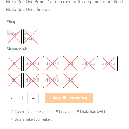
Hoka One One Bondi 7 är den mest stötdämpande modellen i
Hoka One Ones line-up.
Färg
Skostorlek
36
36 2/3
37 1/3
38
38 2/3
39 1/3
40
40 2/3
41 1/3
42
Hoka
-
+
Lägg till i varukorg
One
✓
✓
✓
One
I lager - snabb leverans
Fria byten
Fri frakt från 899 kr
✓
Bondi
Betala säkert och enkelt —
7