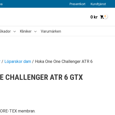
na
Presentkort
Kundtjänst
0
kr
Skador
Kliniker
Varumärken
r
/
Löparskor dam
/ Hoka One One Challenger ATR 6
E CHALLENGER ATR 6 GTX
GORE-TEX membran.