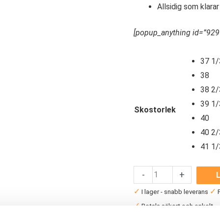
Allsidig som klarar
[popup_anything id=”929
37 1/
38
38 2/
39 1/
Skostorlek
40
40 2/
41 1/
Hoka
-
+
L
One
✓
✓
I lager - snabb leverans
F
One
✓
Betala säkert och enkelt 
Challenger
Artikelnr:
6328
Kategorie