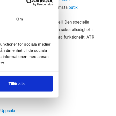
ellt butikssaldo, kontakta din närmsta
butik
.
Om
er hösten är det en suverän modell. Den speciella
 6 GTX är en modell för dig som söker allsidighet i
dämpningen och greppet i sulan vara funktionellt. ATR
funktioner för sociala medier
n din enhet till de sociala
ra informationen med annan
er.
Tillåt alla
,
Uppsala