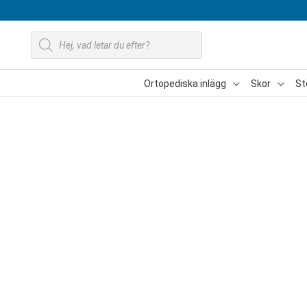
Hoppa
till
Produktsökning
innehåll
Ortopediska inlägg
Skor
St