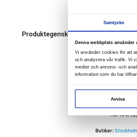
Samtycke
Hoka One One Challe
Produktegenskaper
formen på mellansul
Denna webbplats använder 
dina löparskor. Var
Vi använder cookies för att a
står nämligen för Al
och analysera vår trafik. Vi v
medier och annons- och anal
Läst:
Norma
information som du har tillhan
Fotvalv:
Nor
Stabilitet:
N
Vikt:
229 g
Avvisa
Höjd:
Häl 29
Häl-tå drop
Butiker:
Stockholm