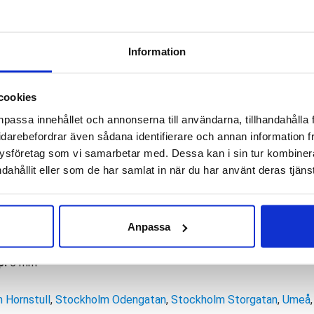
ATR
Saldo weblager. För aktu
6
Information
GTX
nger ATR 6 GTX är en vattentät löparsko så vintertid eller und
Dam
an känner du igen från övriga modeller från Hoka. Challenger ATR
mängd
cookies
e sig du lägger mil på asfalt eller beger dig ut i skogen kommer 
npassa innehållet och annonserna till användarna, tillhandahålla 
l Terrain.
idarebefordrar även sådana identifierare och annan information frå
ysföretag som vi samarbetar med. Dessa kan i sin tur kombine
l
dahållit eller som de har samlat in när du har använt deras tjänst
mala, låga, höga
eutrala
Anpassa
 mm – Framfot 24 mm
p:
5 mm
 Hornstull
,
Stockholm Odengatan
,
Stockholm Storgatan
,
Umeå