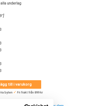
 alla underlag
9″]
3
3
3
3
3
ägg till i varukorg
✓
ria byten
Fri frakt från 899 kr
—
r:
Löparskor dam
,
Vattentäta skor dam