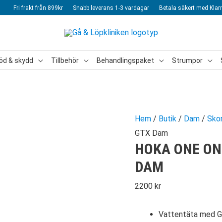
Fri frakt från 899kr
Snabb leverans 1-3 vardagar
Betala säkert med Klar
öd & skydd
Tillbehör
Behandlingspaket
Strumpor
Hem
/
Butik
/
Dam
/
Sko
GTX Dam
HOKA ONE ON
DAM
2200
kr
Vattentäta med 