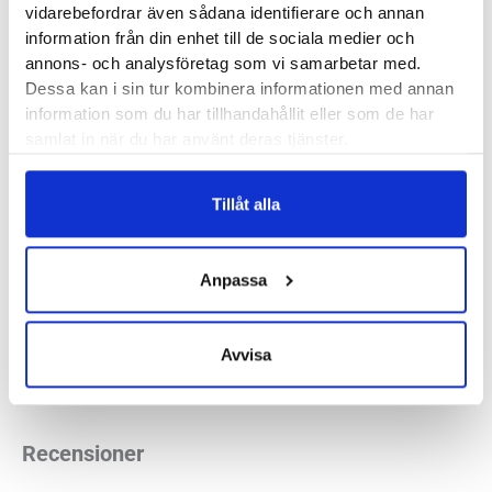
vidarebefordrar även sådana identifierare och annan
One One byggs med en avlastande rullsula vilket ger en mjuk
information från din enhet till de sociala medier och
isättning för hälen och en snabb avrullning för framfoten.
annons- och analysföretag som vi samarbetar med.
Perfekt för både hälsmärtor och problem på främre
Dessa kan i sin tur kombinera informationen med annan
information som du har tillhandahållit eller som de har
trampdynan så som
smärtor i framfoten
,
hallux rigidus
eller
samlat in när du har använt deras tjänster.
artros.
Läst:
Normal, bred
Tillåt alla
Fotvalv:
Normala, höga
Vikt:
215 g
Anpassa
Höjd:
Häl 32 mm – Framfot 27 mm
Häl-tå dropp:
5 mm
Avvisa
Butiker:
Umeå
Recensioner