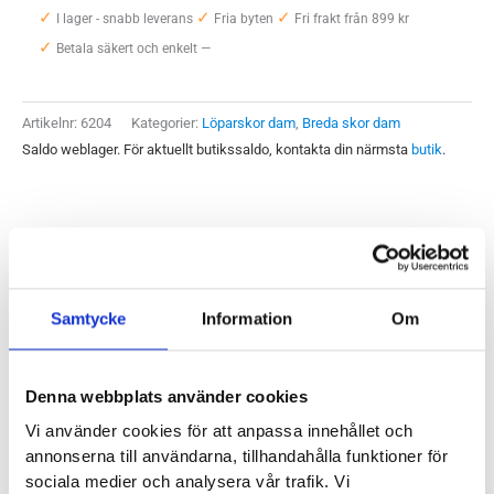
✓
✓
✓
One
I lager - snabb leverans
Fria byten
Fri frakt från 899 kr
✓
Clifton
Betala säkert och enkelt —
8
Wide
Artikelnr:
6204
Kategorier:
Löparskor dam
,
Breda skor dam
Dam
Saldo weblager. För aktuellt butikssaldo, kontakta din närmsta
butik
.
mängd
Produktegenskaper
Mjuk och lätt. Det är egenskaper som vi vet uppskattas i
Samtycke
Information
Om
skor. Och på de punkterna har Hoka One One lyckats
fullkomligt med Clifton 8. Det här är en mjukt stötdämpande
Denna webbplats använder cookies
sko för asfalt och andra plana underlag. Och vare sig du ska
Vi använder cookies för att anpassa innehållet och
ut på de längre passen eller springa i högre tempo är det här
annonserna till användarna, tillhandahålla funktioner för
en sko som kommer fungera suveränt tack vare den låga
sociala medier och analysera vår trafik. Vi
vikten och den väl tilltagna stötdämpningen. Skor från Hoka