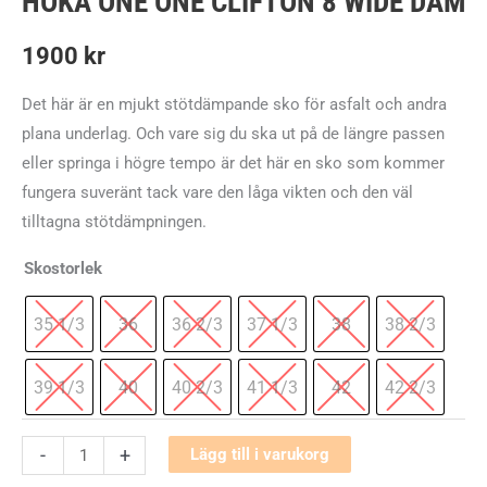
HOKA ONE ONE CLIFTON 8 WIDE DAM
1900
kr
Det här är en mjukt stötdämpande sko för asfalt och andra
plana underlag. Och vare sig du ska ut på de längre passen
eller springa i högre tempo är det här en sko som kommer
fungera suveränt tack vare den låga vikten och den väl
tilltagna stötdämpningen.
Skostorlek
35 1/3
36
36 2/3
37 1/3
38
38 2/3
39 1/3
40
40 2/3
41 1/3
42
42 2/3
Hoka
-
+
Lägg till i varukorg
One