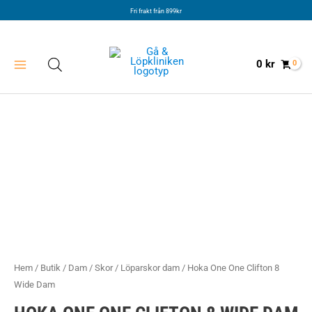
Hoppa
Fri frakt från 899kr
till
innehåll
0
kr
Hem
/
Butik
/
Dam
/
Skor
/
Löparskor dam
/ Hoka One One Clifton 8
Wide Dam