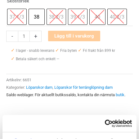
Skostorlek
37 1/3
38
38 2/3
39 1/3
40
40 2/3
Hoka
-
+
Lägg till i varukorg
One
✓
✓
✓
One
I lager - snabb leverans
Fria byten
Fri frakt från 899 kr
✓
Speedgoat
Betala säkert och enkelt —
7
Wide
Artikelnr:
6651
(D)
Kategorier:
Löparskor dam
,
Löparskor för terränglöpning dam
Dam
Saldo weblager. För aktuellt butikssaldo, kontakta din närmsta
butik
.
mängd
Produktegenskaper