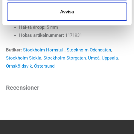
Stabilitet:
Neutral
Vikt:
235 g
Avvisa
Höjd:
Häl 38 mm – Framfot 33 mm
Häl-tå dropp:
5 mm
Hokas artikelnummer:
1171931
Butiker:
Stockholm Hornstull
,
Stockholm Odengatan
,
Stockholm Sickla
,
Stockholm Storgatan
,
Umeå
,
Uppsala
,
Örnsköldsvik
,
Östersund
Recensioner