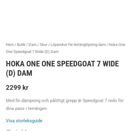
Hem
/
Butik
/
Dam
/
Skor
/
Löparskor för terränglöpning dam
/ Hoka One
One Speedgoat 7 Wide (D) Dam
HOKA ONE ONE SPEEDGOAT 7 WIDE
(D) DAM
2299
kr
Med fin dämpning och pålitligt grepp är Speedgoat 7 redo för
dina pass i terrängen.
Visa storleksguide